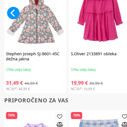
Stephen Joseph
SJ-8601-45C
S.Oliver
2133891 obleka
dežna jakna
Na voljo takoj
Na voljo takoj
31,49 €
19,99 €
44,99 €
39,99 €
NC30*:
44,99 €
NC30*:
19,99 €
PRIPOROČENO ZA VAS
70%
70%