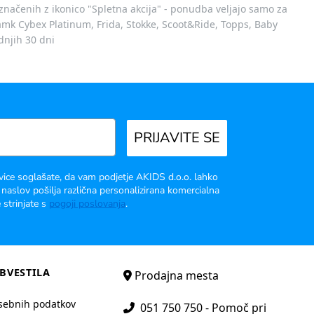
označenih z ikonico "Spletna akcija" - ponudba veljajo samo za
 znamk Cybex Platinum, Frida, Stokke, Scoot&Ride, Topps, Baby
dnjih 30 dni
PRIJAVITE SE
vice soglašate, da vam podjetje AKIDS d.o.o. lahko
 naslov pošilja različna personalizirana komercialna
 strinjate s
pogoji poslovanja
.
BVESTILA
Prodajna mesta
sebnih podatkov
051 750 750 - Pomoč pri