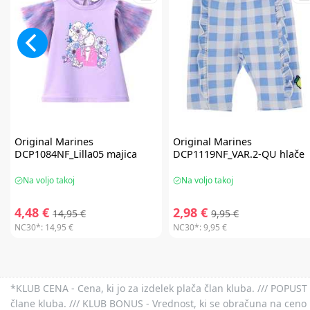
Original Marines
Original Marines
DCP1084NF_Lilla05 majica
DCP1119NF_VAR.2-QU hlače
Na voljo takoj
Na voljo takoj
4,48 €
2,98 €
14,95 €
9,95 €
NC30*:
14,95 €
NC30*:
9,95 €
*KLUB CENA - Cena, ki jo za izdelek plača član kluba. /// POPUST 
člane kluba. /// KLUB BONUS - Vrednost, ki se obračuna na ceno 