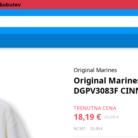
a&obutev
Original Marines
Original Marine
DGPV3083F CIN
TRENUTNA CENA
18,19 €
25,99 €
NC30*:
25,99 €