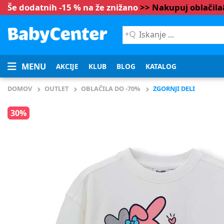
Še dodatnih -15 % na že znižano
>> Nakupuj oblačil
Iskanje
...
MENU
AKCIJE
KLUB
BLOG
KATALOG
DOMOV
OUTLET
OBLAČILA DO -70%
ZGORNJI DELI
30%