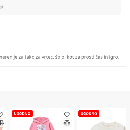
bi
en je za tako za vrtec, šolo, kot za prosti čas in igro.
UGODNO
UGODNO