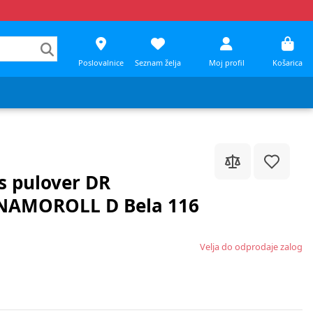
Poslovalnice
Seznam želja
Moj profil
Košarica
s pulover DR
NAMOROLL D Bela 116
Velja do odprodaje zalog