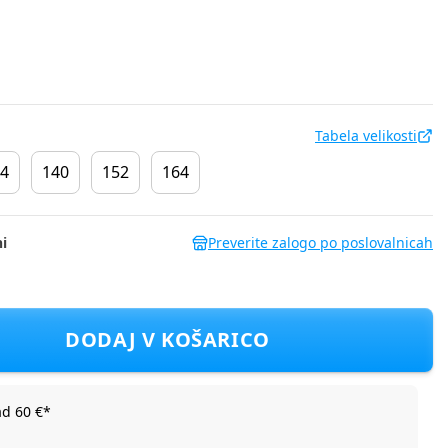
Tabela velikosti
4
140
152
164
i
Preverite zalogo po poslovalnicah
 DGPV3083F CINNAMOROLL D Bela 116
DODAJ V KOŠARICO
ad 60 €*