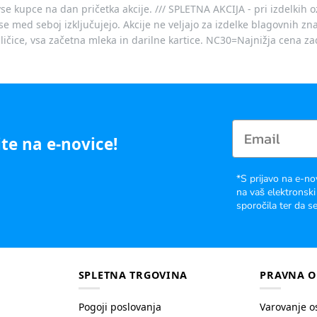
vse kupce na dan pričetka akcije. /// SPLETNA AKCIJA - pri izdelkih 
je se med seboj izključujejo. Akcije ne veljajo za izdelke blagovnih
ičice, vsa začetna mleka in darilne kartice. NC30=Najnižja cena za
te na e-novice!
*S prijavo na e-no
na vaš elektronski
sporočila ter da se
SPLETNA TRGOVINA
PRAVNA O
Pogoji poslovanja
Varovanje o