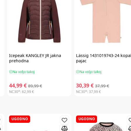
Icepeak
KANGLEY JR jakna
Lässig
1431019743-24 kopal
prehodna
pajac
Na voljo takoj
Na voljo takoj
44,99 €
30,39 €
89,99 €
37,99 €
NC30*:
62,99 €
NC30*:
37,99 €
UGODNO
UGODNO