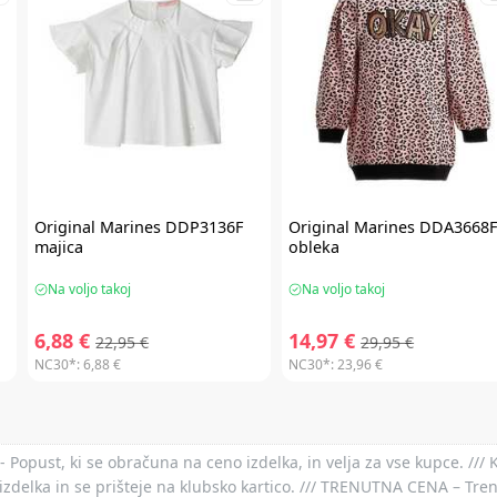
Original Marines
DDP3136F
Original Marines
DDA3668
majica
obleka
Na voljo takoj
Na voljo takoj
6,88 €
14,97 €
22,95 €
29,95 €
NC30*:
6,88 €
NC30*:
23,96 €
- Popust, ki se obračuna na ceno izdelka, in velja za vse kupce. ///
izdelka in se prišteje na klubsko kartico. /// TRENUTNA CENA – Tre