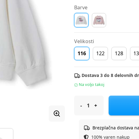
Barve
Velikosti
116
122
128
13
Dostava 3 do 8 delovnih dn
Na voljo takoj
Original Marines pulover DR
Brezplačna dostava n
100% varen nakup