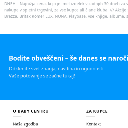
DNEH – Najnižja cena, ki jo je imel izdelek v zadnjih 30 dneh za 
nakupe v spletni trgovini, za vse kupce ali člane kluba. /// Akci
Brezza, Britax Römer LUX, NUNA, Playbase, vse knjige, albume, sl
Bodite obveščeni – še danes se naroči
Odklenite svet znanja, navdiha in ugodnosti.
Vaše potovanje se začne tukaj!
O BABY CENTRU
ZA KUPCE
Naša zgodba
Kontakt