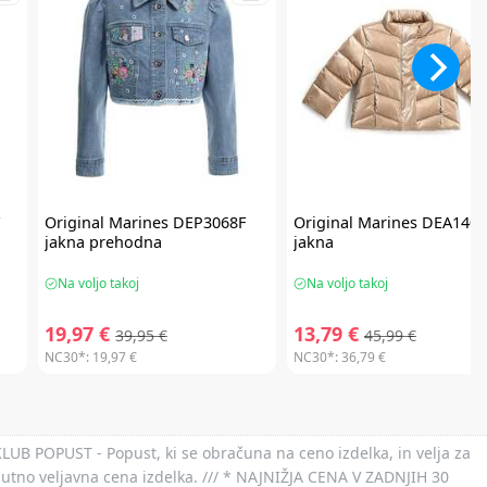
F
Original Marines
DEP3068F
Original Marines
DEA1406
jakna prehodna
jakna
Na voljo takoj
Na voljo takoj
19,97 €
13,79 €
39,95 €
45,99 €
NC30*:
19,97 €
NC30*:
36,79 €
 KLUB POPUST - Popust, ki se obračuna na ceno izdelka, in velja za
nutno veljavna cena izdelka. /// * NAJNIŽJA CENA V ZADNJIH 30