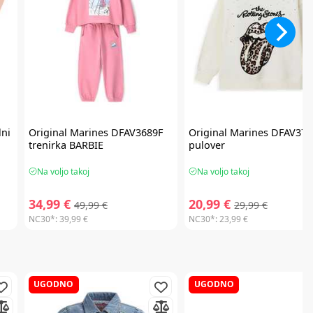
ni
Original Marines
DFAV3689F
Original Marines
DFAV371
trenirka BARBIE
pulover
Na voljo takoj
Na voljo takoj
34,99 €
20,99 €
49,99 €
29,99 €
NC30*:
39,99 €
NC30*:
23,99 €
UGODNO
UGODNO