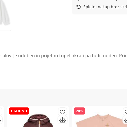
Spletni nakup brez skr
ov. Je udoben in prijetno topel hkrati pa tudi moden. Primer
UGODNO
20%