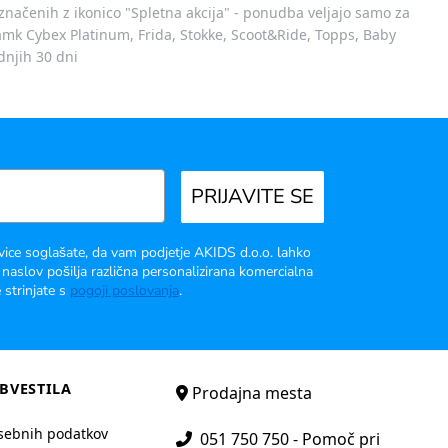
označenih z ikonico "Spletna akcija" - ponudba veljajo samo za
 znamk Cybex Platinum, Frida, Stokke, Scoot&Ride, Topps, Baby
dnjih 30 dni
PRIJAVITE SE
vice soglašate, da vam podjetje AKIDS d.o.o. lahko
 naslov pošilja različna personalizirana komercialna
 strinjate s
pogoji poslovanja
.
BVESTILA
Prodajna mesta
sebnih podatkov
051 750 750 - Pomoč pri