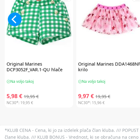
Original Marines
Original Marines
DDA1468N
DCP3052F_VAR.1-QU hlače
krilo
Na voljo takoj
Na voljo takoj
5,98 €
9,97 €
19,95 €
19,95 €
NC30*:
19,95 €
NC30*:
15,96 €
*KLUB CENA - Cena, ki jo za izdelek plača član kluba. /// POPUST 
člane kluba. /// KLUB BONUS - Vrednost, ki se obračuna na ceno 