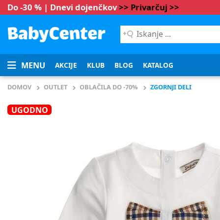
Do -30 % | Dnevi dojenčkov
>> Privarčuj >>
Iskanje
...
MENU
AKCIJE
KLUB
BLOG
KATALOG
DOMOV
OUTLET
OBLAČILA DO -70%
ZGORNJI DELI
UGODNO