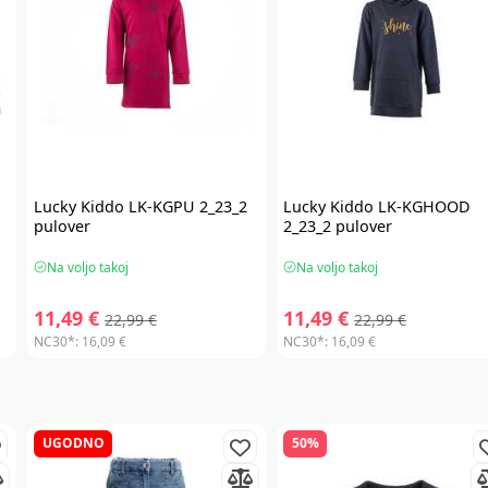
Lucky Kiddo
LK-KGPU 2_23_2
Lucky Kiddo
LK-KGHOOD
pulover
2_23_2 pulover
Na voljo takoj
Na voljo takoj
11,49 €
11,49 €
22,99 €
22,99 €
NC30*:
16,09 €
NC30*:
16,09 €
UGODNO
50%