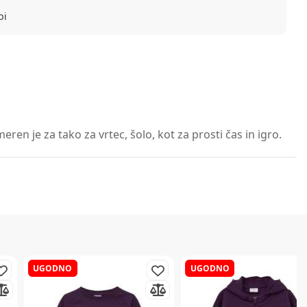
bi
en je za tako za vrtec, šolo, kot za prosti čas in igro.
UGODNO
UGODNO