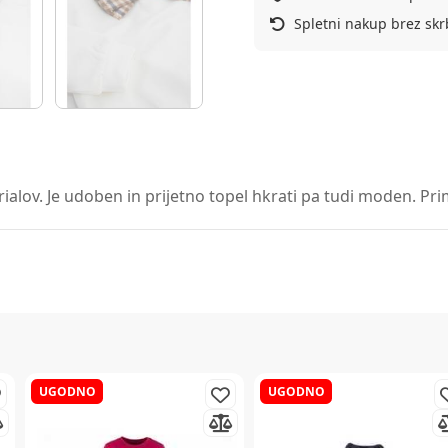
Spletni nakup brez skr
ov. Je udoben in prijetno topel hkrati pa tudi moden. Primer
UGODNO
UGODNO