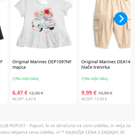
F
Original Marines
DEP1097NF
Original Marines
DEA1439
majica
hlače trenirka
Na voljo takoj
Na voljo takoj
6,47 €
9,99 €
12,95 €
19,99 €
NC30*:
6,47 €
NC30*:
15,99 €
 KLUB POPUST - Popust, ki se obračuna na ceno izdelka, in velja za
nutno veljavna cena izdelka. /// * NAJNIŽJA CENA V ZADNJIH 30