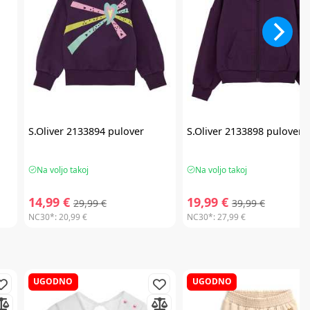
S.Oliver
2133894 pulover
S.Oliver
2133898 pulover
Na voljo takoj
Na voljo takoj
14,99 €
19,99 €
29,99 €
39,99 €
NC30*:
20,99 €
NC30*:
27,99 €
UGODNO
UGODNO