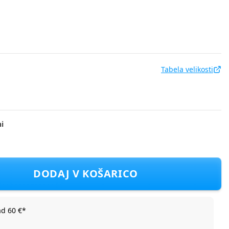
Tabela velikosti
i
DEA1434NF D Bela 68
DODAJ V KOŠARICO
ad 60 €*