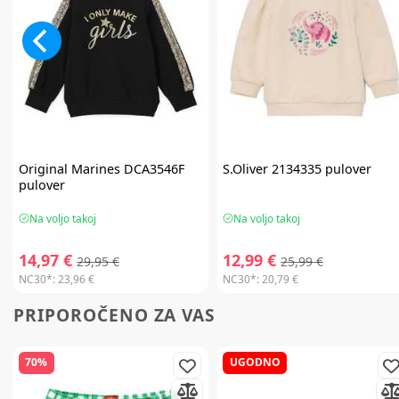
Original Marines
DCA3546F
S.Oliver
2134335 pulover
pulover
Na voljo takoj
Na voljo takoj
14,97 €
12,99 €
29,95 €
25,99 €
NC30*:
23,96 €
NC30*:
20,79 €
PRIPOROČENO ZA VAS
70%
UGODNO