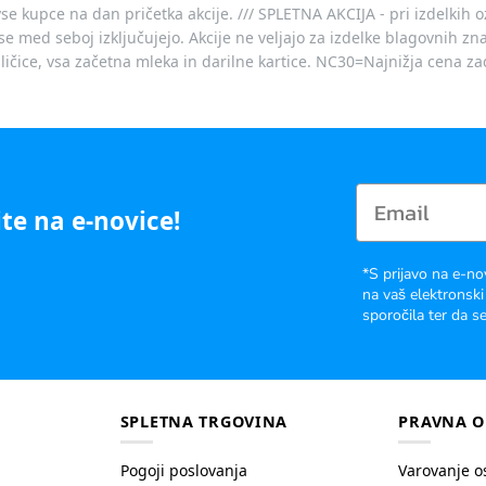
vse kupce na dan pričetka akcije. /// SPLETNA AKCIJA - pri izdelkih 
je se med seboj izključujejo. Akcije ne veljajo za izdelke blagovnih
ičice, vsa začetna mleka in darilne kartice. NC30=Najnižja cena za
te na e-novice!
*S prijavo na e-no
na vaš elektronski
sporočila ter da se
SPLETNA TRGOVINA
PRAVNA O
Pogoji poslovanja
Varovanje o