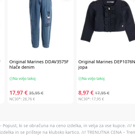
F
Original Marines
DDAV3575F
Original Marines
DEP1076N
hlače denim
jopa
Na voljo takoj
Na voljo takoj
17,97 €
8,97 €
35,95 €
17,95 €
NC30*:
28,76 €
NC30*:
17,95 €
- Popust, ki se obračuna na ceno izdelka, in velja za vse kupce. ///
izdelka in se prišteje na klubsko kartico. /// TRENUTNA CENA – Tre