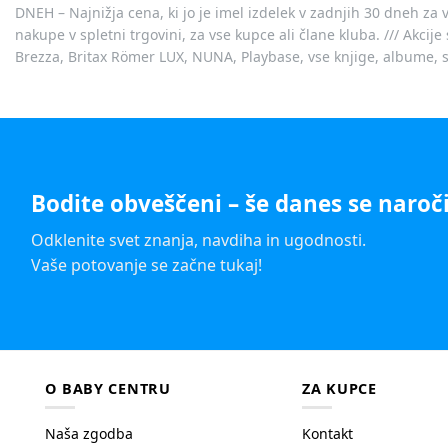
DNEH – Najnižja cena, ki jo je imel izdelek v zadnjih 30 dneh za 
nakupe v spletni trgovini, za vse kupce ali člane kluba. /// Akci
Brezza, Britax Römer LUX, NUNA, Playbase, vse knjige, albume, sl
Bodite obveščeni – še danes se naroči
Odklenite svet znanja, navdiha in ugodnosti.
Vaše potovanje se začne tukaj!
O BABY CENTRU
ZA KUPCE
Naša zgodba
Kontakt