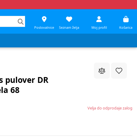
Poslovalnice
Seznam želja
Moj profil
Košarica
s pulover DR
la 68
Velja do odprodaje zalog