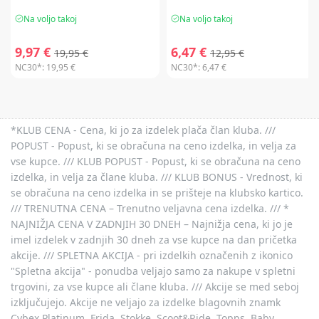
Na voljo takoj
Na voljo takoj
9,97 €
6,47 €
19,95 €
12,95 €
NC30*:
19,95 €
NC30*:
6,47 €
*KLUB CENA - Cena, ki jo za izdelek plača član kluba. ///
POPUST - Popust, ki se obračuna na ceno izdelka, in velja za
vse kupce. /// KLUB POPUST - Popust, ki se obračuna na ceno
izdelka, in velja za člane kluba. /// KLUB BONUS - Vrednost, ki
se obračuna na ceno izdelka in se prišteje na klubsko kartico.
/// TRENUTNA CENA – Trenutno veljavna cena izdelka. /// *
NAJNIŽJA CENA V ZADNJIH 30 DNEH – Najnižja cena, ki jo je
imel izdelek v zadnjih 30 dneh za vse kupce na dan pričetka
akcije. /// SPLETNA AKCIJA - pri izdelkih označenih z ikonico
"Spletna akcija" - ponudba veljajo samo za nakupe v spletni
trgovini, za vse kupce ali člane kluba. /// Akcije se med seboj
izključujejo. Akcije ne veljajo za izdelke blagovnih znamk
Cybex Platinum, Frida, Stokke, Scoot&Ride, Topps, Baby