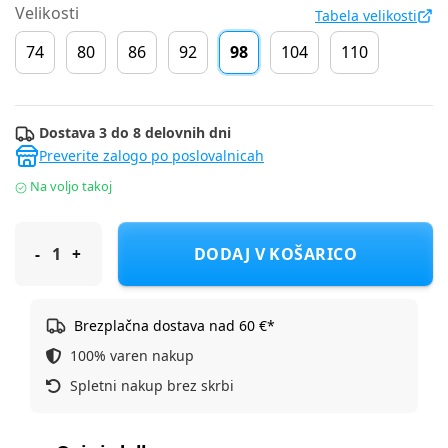
Velikosti
Tabela velikosti
74
80
86
92
98
104
110
Dostava 3 do 8 delovnih dni
Preverite zalogo po poslovalnicah
Na voljo takoj
Original Marines majica KR DGP0349NM F Bela 98
DODAJ V KOŠARICO
Brezplačna dostava nad 60 €*
100% varen nakup
Spletni nakup brez skrbi