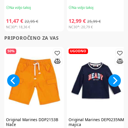
Na voljo takoj
Na voljo takoj
11,47 €
12,99 €
22,95 €
25,99 €
NC30*:
18,36 €
NC30*:
20,79 €
PRIPOROČENO ZA VAS
50%
UGODNO
Original Marines
DDP2153B
Original Marines
DEP0235NM
hlače
majica