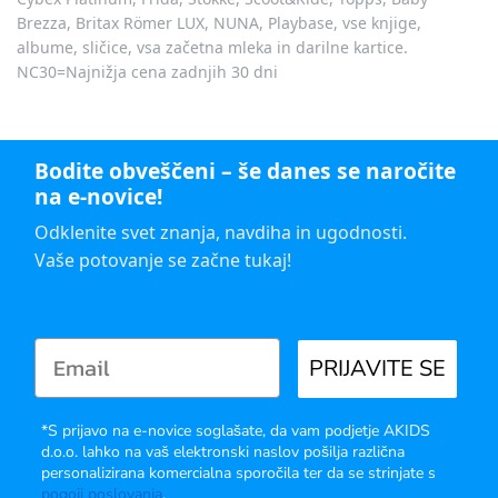
Brezza, Britax Römer LUX, NUNA, Playbase, vse knjige,
albume, sličice, vsa začetna mleka in darilne kartice.
NC30=Najnižja cena zadnjih 30 dni
Bodite obveščeni – še danes se naročite
na e-novice!
Odklenite svet znanja, navdiha in ugodnosti.
Vaše potovanje se začne tukaj!
PRIJAVITE SE
*S prijavo na e-novice soglašate, da vam podjetje AKIDS
d.o.o. lahko na vaš elektronski naslov pošilja različna
personalizirana komercialna sporočila ter da se strinjate s
pogoji poslovanja
.