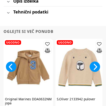
Opis izdelka
Tehnični podatki
OGLEJTE SI VEČ PONUDB
UGODNO
UGODNO
Original Marines
DDA0632NM
S.Oliver
2133942 pulover
jopa