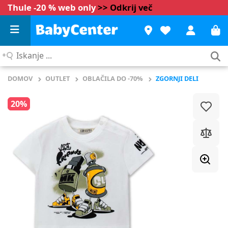
Thule -20 % web only
>> Odkrij več
Iskanje
...
DOMOV
OUTLET
OBLAČILA DO -70%
ZGORNJI DELI
20%