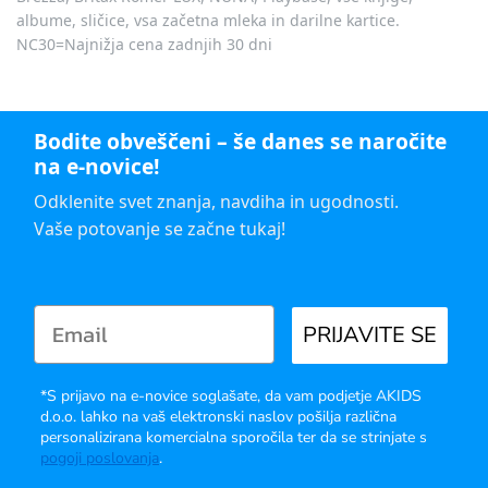
albume, sličice, vsa začetna mleka in darilne kartice.
NC30=Najnižja cena zadnjih 30 dni
Bodite obveščeni – še danes se naročite
na e-novice!
Odklenite svet znanja, navdiha in ugodnosti.
Vaše potovanje se začne tukaj!
PRIJAVITE SE
*S prijavo na e-novice soglašate, da vam podjetje AKIDS
d.o.o. lahko na vaš elektronski naslov pošilja različna
personalizirana komercialna sporočila ter da se strinjate s
pogoji poslovanja
.