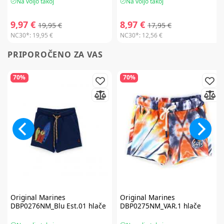
Na voljo takoj
Na voljo takoj
9,97 €
8,97 €
19,95 €
17,95 €
NC30*:
19,95 €
NC30*:
12,56 €
PRIPOROČENO ZA VAS
70%
70%
Original Marines
Original Marines
DBP0276NM_Blu Est.01 hlače
DBP0275NM_VAR.1 hlače