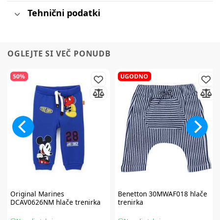
Tehnični podatki
OGLEJTE SI VEČ PONUDB
50%
UGODNO
Original Marines
Benetton
30MWAF018 hlače
DCAV0626NM hlače trenirka
trenirka