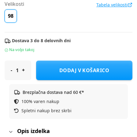
Velikosti
Tabela velikosti
98
Dostava 3 do 8 delovnih dni
Na voljo takoj
Original Marines majica KR DDP2196B F Vijolična 98
DODAJ V KOŠARICO
Brezplačna dostava nad 60 €*
100% varen nakup
Spletni nakup brez skrbi
Opis izdelka