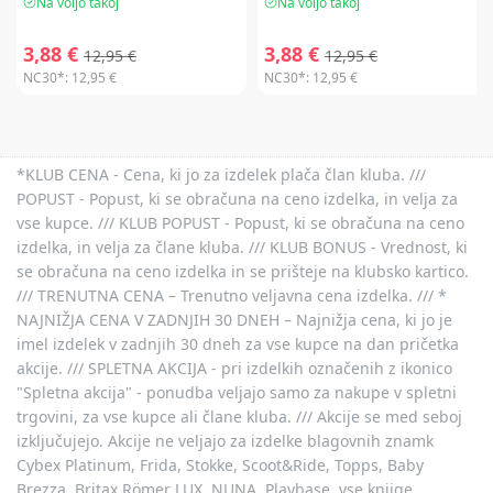
Na voljo takoj
Na voljo takoj
3,88 €
3,88 €
12,95 €
12,95 €
NC30*:
12,95 €
NC30*:
12,95 €
*KLUB CENA - Cena, ki jo za izdelek plača član kluba. ///
POPUST - Popust, ki se obračuna na ceno izdelka, in velja za
vse kupce. /// KLUB POPUST - Popust, ki se obračuna na ceno
izdelka, in velja za člane kluba. /// KLUB BONUS - Vrednost, ki
se obračuna na ceno izdelka in se prišteje na klubsko kartico.
/// TRENUTNA CENA – Trenutno veljavna cena izdelka. /// *
NAJNIŽJA CENA V ZADNJIH 30 DNEH – Najnižja cena, ki jo je
imel izdelek v zadnjih 30 dneh za vse kupce na dan pričetka
akcije. /// SPLETNA AKCIJA - pri izdelkih označenih z ikonico
"Spletna akcija" - ponudba veljajo samo za nakupe v spletni
trgovini, za vse kupce ali člane kluba. /// Akcije se med seboj
izključujejo. Akcije ne veljajo za izdelke blagovnih znamk
Cybex Platinum, Frida, Stokke, Scoot&Ride, Topps, Baby
Brezza, Britax Römer LUX, NUNA, Playbase, vse knjige,