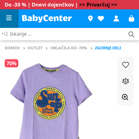
Do -30 % | Dnevi dojenčkov |
>> Privarčuj >>
Iskanje
...
DOMOV
OUTLET
OBLAČILA DO -70%
ZGORNJI DELI
70%