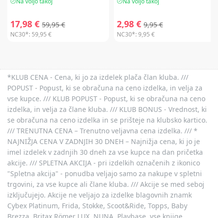
Na voljo takoj
Na voljo takoj
17,98 €
2,98 €
59,95 €
9,95 €
NC30*:
59,95 €
NC30*:
9,95 €
*KLUB CENA - Cena, ki jo za izdelek plača član kluba. ///
POPUST - Popust, ki se obračuna na ceno izdelka, in velja za
vse kupce. /// KLUB POPUST - Popust, ki se obračuna na ceno
izdelka, in velja za člane kluba. /// KLUB BONUS - Vrednost, ki
se obračuna na ceno izdelka in se prišteje na klubsko kartico.
/// TRENUTNA CENA – Trenutno veljavna cena izdelka. /// *
NAJNIŽJA CENA V ZADNJIH 30 DNEH – Najnižja cena, ki jo je
imel izdelek v zadnjih 30 dneh za vse kupce na dan pričetka
akcije. /// SPLETNA AKCIJA - pri izdelkih označenih z ikonico
"Spletna akcija" - ponudba veljajo samo za nakupe v spletni
trgovini, za vse kupce ali člane kluba. /// Akcije se med seboj
izključujejo. Akcije ne veljajo za izdelke blagovnih znamk
Cybex Platinum, Frida, Stokke, Scoot&Ride, Topps, Baby
Brezza, Britax Römer LUX, NUNA, Playbase, vse knjige,