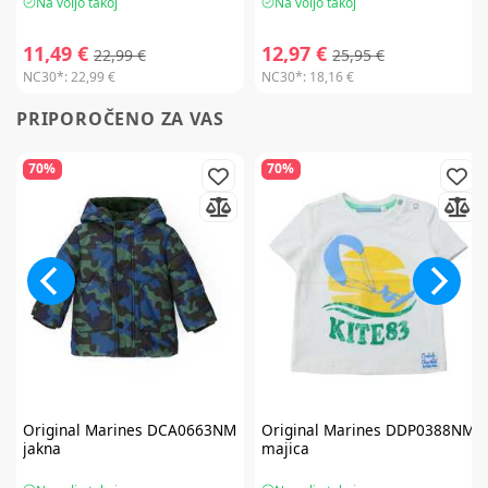
Na voljo takoj
Na voljo takoj
11,49 €
12,97 €
22,99 €
25,95 €
NC30*:
22,99 €
NC30*:
18,16 €
PRIPOROČENO ZA VAS
70%
70%
Original Marines
DCA0663NM
Original Marines
DDP0388NM
jakna
majica