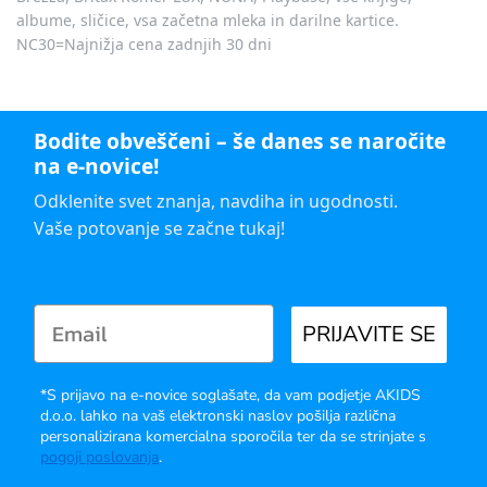
albume, sličice, vsa začetna mleka in darilne kartice.
NC30=Najnižja cena zadnjih 30 dni
Bodite obveščeni – še danes se naročite
na e-novice!
Odklenite svet znanja, navdiha in ugodnosti.
Vaše potovanje se začne tukaj!
PRIJAVITE SE
*S prijavo na e-novice soglašate, da vam podjetje AKIDS
d.o.o. lahko na vaš elektronski naslov pošilja različna
personalizirana komercialna sporočila ter da se strinjate s
pogoji poslovanja
.