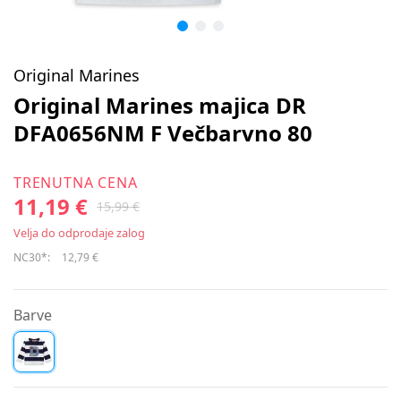
Original Marines
Original Marines majica DR
DFA0656NM F Večbarvno 80
TRENUTNA CENA
11,19 €
15,99 €
Velja do odprodaje zalog
NC30*:
12,79 €
Barve