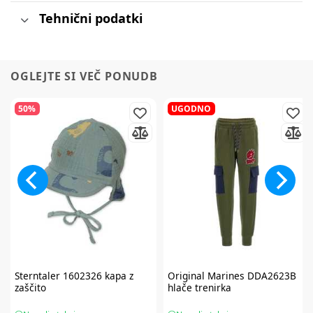
Tehnični podatki
OGLEJTE SI VEČ PONUDB
50%
UGODNO
Sterntaler
1602326 kapa z
Original Marines
DDA2623B
zaščito
hlače trenirka