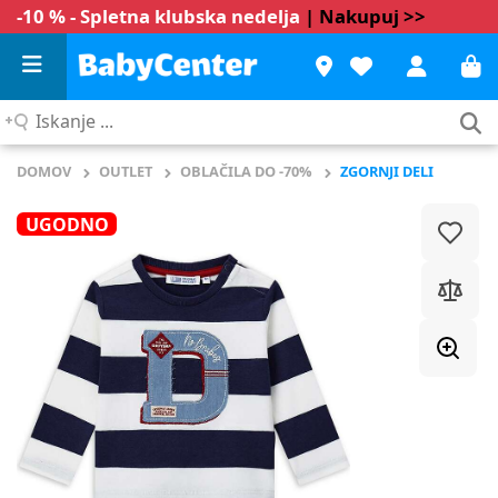
-10 % - Spletna klubska nedelja
| Nakupuj >>
Iskanje
...
DOMOV
OUTLET
OBLAČILA DO -70%
ZGORNJI DELI
UGODNO