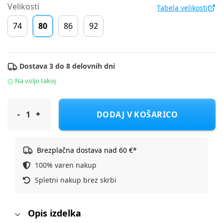
Velikosti
Tabela velikosti
74
80
86
92
Dostava 3 do 8 delovnih dni
Na voljo takoj
Original Marines majica DR DFA0656NM F Večbarvno 80
DODAJ V KOŠARICO
Brezplačna dostava nad 60 €*
100% varen nakup
Spletni nakup brez skrbi
Opis izdelka