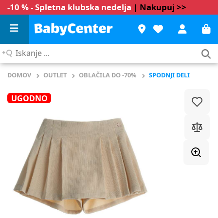
-10 % - Spletna klubska nedelja
| Nakupuj >>
Iskanje
...
DOMOV
OUTLET
OBLAČILA DO -70%
SPODNJI DELI
UGODNO