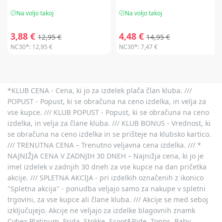
Na voljo takoj
Na voljo takoj
3,88 €
4,48 €
12,95 €
14,95 €
NC30*:
12,95 €
NC30*:
7,47 €
*KLUB CENA - Cena, ki jo za izdelek plača član kluba. ///
POPUST - Popust, ki se obračuna na ceno izdelka, in velja za
vse kupce. /// KLUB POPUST - Popust, ki se obračuna na ceno
izdelka, in velja za člane kluba. /// KLUB BONUS - Vrednost, ki
se obračuna na ceno izdelka in se prišteje na klubsko kartico.
/// TRENUTNA CENA – Trenutno veljavna cena izdelka. /// *
NAJNIŽJA CENA V ZADNJIH 30 DNEH – Najnižja cena, ki jo je
imel izdelek v zadnjih 30 dneh za vse kupce na dan pričetka
akcije. /// SPLETNA AKCIJA - pri izdelkih označenih z ikonico
"Spletna akcija" - ponudba veljajo samo za nakupe v spletni
trgovini, za vse kupce ali člane kluba. /// Akcije se med seboj
izključujejo. Akcije ne veljajo za izdelke blagovnih znamk
Cybex Platinum, Frida, Stokke, Scoot&Ride, Topps, Baby