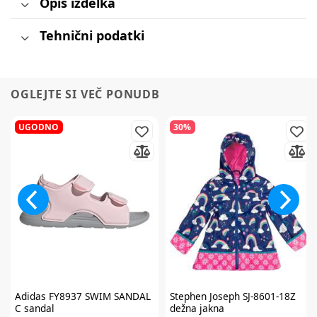
Opis izdelka
Tehnični podatki
OGLEJTE SI VEČ PONUDB
UGODNO
30%
Adidas
FY8937 SWIM SANDAL
Stephen Joseph
SJ-8601-18Z
C sandal
dežna jakna