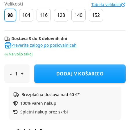
Velikosti
Tabela velikosti
98
104
116
128
140
152
Dostava 3 do 8 delovnih dni
Preverite zalogo po poslovalnicah
Na voljo takoj
Original Marines krilo DEA3644F D Bela 98
DODAJ V KOŠARICO
Brezplačna dostava nad 60 €*
100% varen nakup
Spletni nakup brez skrbi