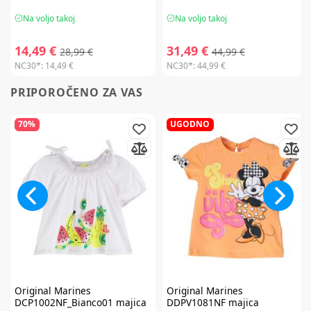
Na voljo takoj
Na voljo takoj
14,49 €
31,49 €
28,99 €
44,99 €
NC30*:
14,49 €
NC30*:
44,99 €
PRIPOROČENO ZA VAS
70%
UGODNO
Original Marines
Original Marines
DCP1002NF_Bianco01 majica
DDPV1081NF majica