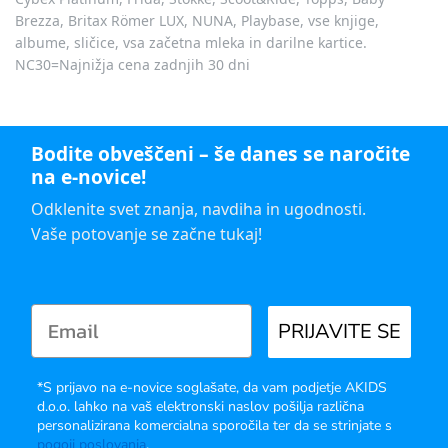
Brezza, Britax Römer LUX, NUNA, Playbase, vse knjige,
albume, sličice, vsa začetna mleka in darilne kartice.
NC30=Najnižja cena zadnjih 30 dni
Bodite obveščeni – še danes se naročite
na e-novice!
Odklenite svet znanja, navdiha in ugodnosti.
Vaše potovanje se začne tukaj!
PRIJAVITE SE
*S prijavo na e-novice soglašate, da vam podjetje AKIDS
d.o.o. lahko na vaš elektronski naslov pošilja različna
personalizirana komercialna sporočila ter da se strinjate s
pogoji poslovanja
.