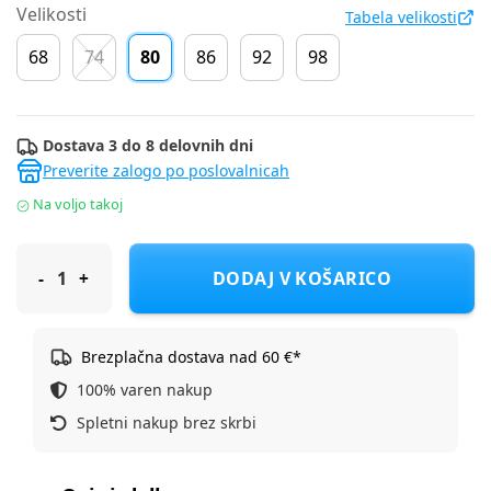
Velikosti
Tabela velikosti
68
74
80
86
92
98
Dostava 3 do 8 delovnih dni
Preverite zalogo po poslovalnicah
Na voljo takoj
Original Marines jopa DR DEA1493NF D Bela 80
DODAJ V KOŠARICO
Brezplačna dostava nad 60 €*
100% varen nakup
Spletni nakup brez skrbi