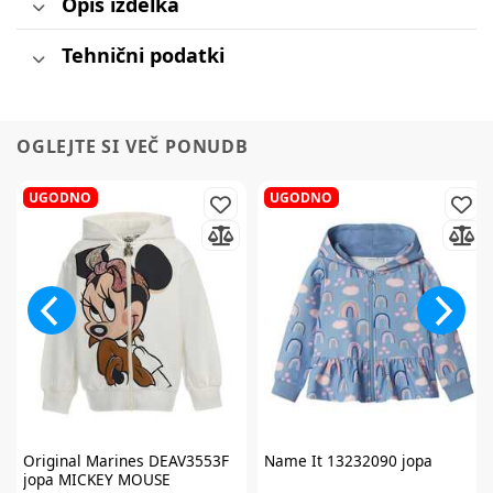
Opis izdelka
Tehnični podatki
OGLEJTE SI VEČ PONUDB
UGODNO
UGODNO
Original Marines
DEAV3553F
Name It
13232090 jopa
jopa MICKEY MOUSE