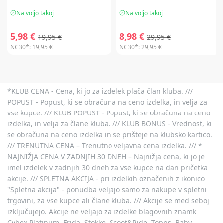
Na voljo takoj
Na voljo takoj
5,98 €
8,98 €
19,95 €
29,95 €
NC30*:
19,95 €
NC30*:
29,95 €
*KLUB CENA - Cena, ki jo za izdelek plača član kluba. ///
POPUST - Popust, ki se obračuna na ceno izdelka, in velja za
vse kupce. /// KLUB POPUST - Popust, ki se obračuna na ceno
izdelka, in velja za člane kluba. /// KLUB BONUS - Vrednost, ki
se obračuna na ceno izdelka in se prišteje na klubsko kartico.
/// TRENUTNA CENA – Trenutno veljavna cena izdelka. /// *
NAJNIŽJA CENA V ZADNJIH 30 DNEH – Najnižja cena, ki jo je
imel izdelek v zadnjih 30 dneh za vse kupce na dan pričetka
akcije. /// SPLETNA AKCIJA - pri izdelkih označenih z ikonico
"Spletna akcija" - ponudba veljajo samo za nakupe v spletni
trgovini, za vse kupce ali člane kluba. /// Akcije se med seboj
izključujejo. Akcije ne veljajo za izdelke blagovnih znamk
Cybex Platinum, Frida, Stokke, Scoot&Ride, Topps, Baby