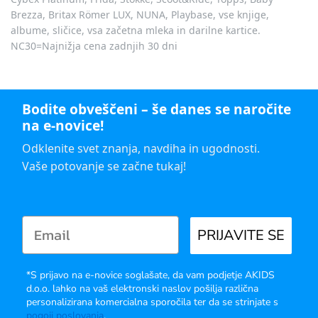
Brezza, Britax Römer LUX, NUNA, Playbase, vse knjige,
albume, sličice, vsa začetna mleka in darilne kartice.
NC30=Najnižja cena zadnjih 30 dni
Bodite obveščeni – še danes se naročite
na e-novice!
Odklenite svet znanja, navdiha in ugodnosti.
Vaše potovanje se začne tukaj!
PRIJAVITE SE
*S prijavo na e-novice soglašate, da vam podjetje AKIDS
d.o.o. lahko na vaš elektronski naslov pošilja različna
personalizirana komercialna sporočila ter da se strinjate s
pogoji poslovanja
.