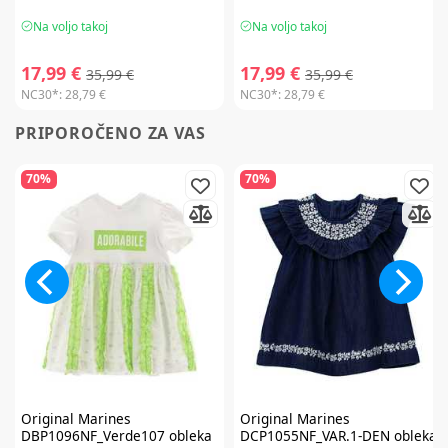
Na voljo takoj
Na voljo takoj
17,99 €
17,99 €
35,99 €
35,99 €
NC30*:
28,79 €
NC30*:
28,79 €
PRIPOROČENO ZA VAS
70%
70%
Original Marines
Original Marines
DBP1096NF_Verde107 obleka
DCP1055NF_VAR.1-DEN obleka