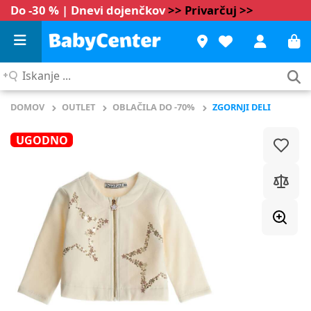
Do -30 % | Dnevi dojenčkov
>> Privarčuj >>
Iskanje
...
DOMOV
OUTLET
OBLAČILA DO -70%
ZGORNJI DELI
UGODNO