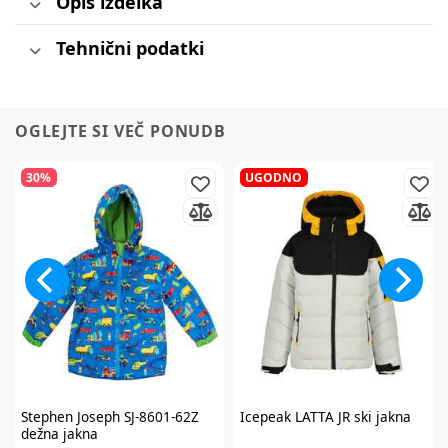
Opis izdelka
Tehnični podatki
OGLEJTE SI VEČ PONUDB
30%
UGODNO
Stephen Joseph
SJ-8601-62Z
Icepeak
LATTA JR ski jakna
dežna jakna