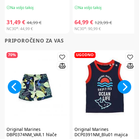
Na voljo takoj
Na voljo takoj
31,49 €
64,99 €
44,99 €
129,99 €
NC30*:
44,99 €
NC30*:
90,99 €
PRIPOROČENO ZA VAS
70%
UGODNO
Original Marines
Original Marines
DBP0374NM_VAR.1 hlače
DCP0391NM_Blu01 majica