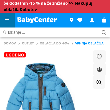
Še dodatnih -15 % na že znižano
>> Nakupuj
oblačila&obutev
Iskanje
...
DOMOV
OUTLET
OBLAČILA DO -70%
VRHNJA OBLAČILA
UGODNO