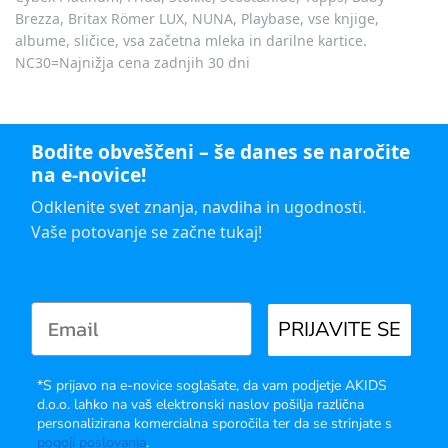
Brezza, Britax Römer LUX, NUNA, Playbase, vse knjige,
albume, sličice, vsa začetna mleka in darilne kartice.
NC30=Najnižja cena zadnjih 30 dni
Bodite obveščeni – še danes se naročite
na e-novice!
Odklenite svet znanja, navdiha in ugodnosti.
Vaše potovanje se začne tukaj!
PRIJAVITE SE
*S prijavo na e-novice soglašate, da vam podjetje AKIDS
d.o.o. lahko na vaš elektronski naslov pošilja različna
personalizirana komercialna sporočila ter da se strinjate s
pogoji poslovanja
.