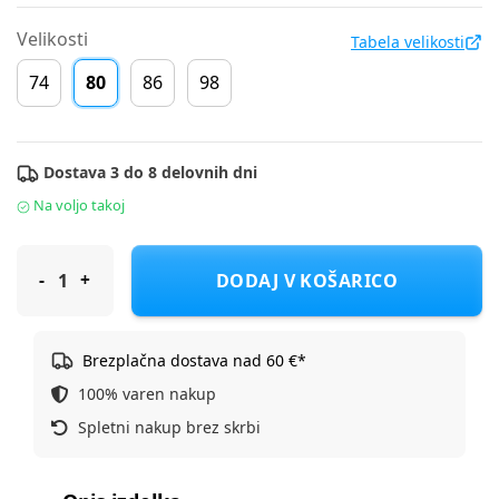
Velikosti
Tabela velikosti
74
80
86
98
Dostava 3 do 8 delovnih dni
Na voljo takoj
Original Marines jakna DR DFA0611NM F Modra 80
DODAJ V KOŠARICO
Brezplačna dostava nad 60 €*
100% varen nakup
Spletni nakup brez skrbi