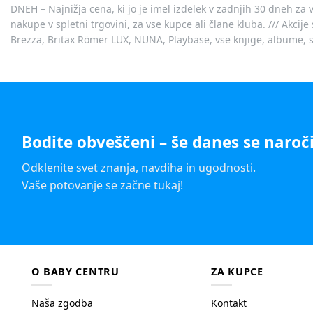
DNEH – Najnižja cena, ki jo je imel izdelek v zadnjih 30 dneh za 
nakupe v spletni trgovini, za vse kupce ali člane kluba. /// Akci
Brezza, Britax Römer LUX, NUNA, Playbase, vse knjige, albume, sl
Bodite obveščeni – še danes se naroči
Odklenite svet znanja, navdiha in ugodnosti.
Vaše potovanje se začne tukaj!
O BABY CENTRU
ZA KUPCE
Naša zgodba
Kontakt