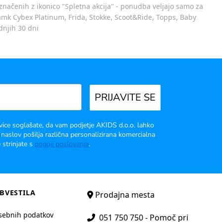
označenih z ikonico "Spletna akcija" - ponudba veljajo samo za
 znamk Cybex Platinum, Frida, Stokke, Scoot&Ride, Topps, Baby
dnjih 30 dni
PRIJAVITE SE
vice soglašate, da vam podjetje AKIDS d.o.o. lahko
 naslov pošilja različna personalizirana komercialna
 strinjate s
pogoji poslovanja
.
BVESTILA
Prodajna mesta
sebnih podatkov
051 750 750 - Pomoč pri