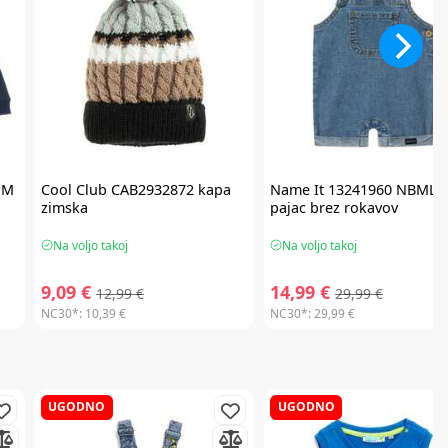
NM
Cool Club
CAB2932872 kapa
Name It
13241960 NBML
zimska
pajac brez rokavov
Na voljo takoj
Na voljo takoj
9,09 €
14,99 €
12,99 €
29,99 €
NC30*:
10,39 €
NC30*:
29,99 €
UGODNO
UGODNO