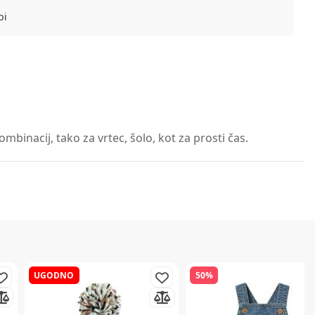
bi
binacij, tako za vrtec, šolo, kot za prosti čas.
UGODNO
50%