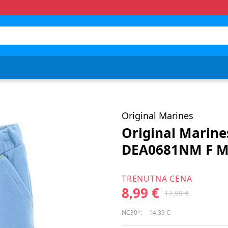
Original Marines
Original Marine
DEA0681NM F M
TRENUTNA CENA
8,99 €
17,99 €
NC30*:
14,39 €