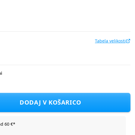
Tabela velikosti
i
rka DH DEA0681NM F Modra 80
DODAJ V KOŠARICO
ad 60 €*