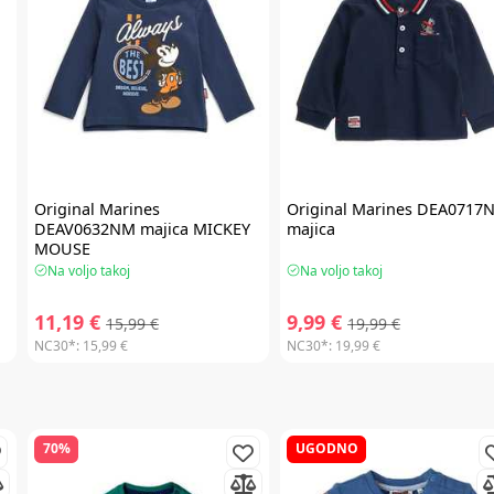
Original Marines
Original Marines
DEA0717
DEAV0632NM majica MICKEY
majica
MOUSE
Na voljo takoj
Na voljo takoj
11,19 €
9,99 €
15,99 €
19,99 €
NC30*:
15,99 €
NC30*:
19,99 €
70%
UGODNO