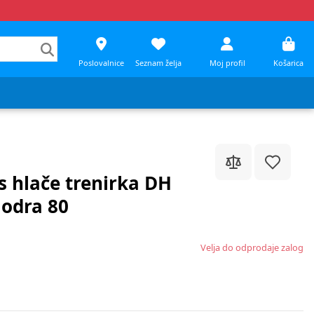
Poslovalnice
Seznam želja
Moj profil
Košarica
s hlače trenirka DH
odra 80
Velja do odprodaje zalog