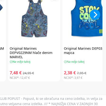
NM
Original Marines
Original Marines
DEP032
DEPV0229NM hlače denim
majica
MARVEL
Na voljo takoj
Na voljo takoj
7,48 €
2,38 €
24,95 €
7,95 €
NC30*:
12,47 €
NC30*:
3,97 €
 KLUB POPUST - Popust, ki se obračuna na ceno izdelka, in velja za
nutno veljavna cena izdelka. /// * NAJNIŽJA CENA V ZADNJIH 30