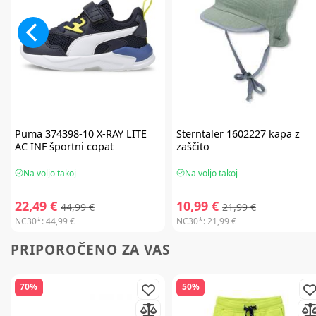
Puma
374398-10 X-RAY LITE
Sterntaler
1602227 kapa z
AC INF športni copat
zaščito
Na voljo takoj
Na voljo takoj
22,49 €
10,99 €
44,99 €
21,99 €
NC30*:
44,99 €
NC30*:
21,99 €
PRIPOROČENO ZA VAS
70%
50%