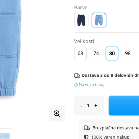
Barve
Velikosti
68
74
80
98
Dostava 3 do 8 delovnih dn
Na voljo takoj
Original Marines hlače treni
Brezplačna dostava n
100% varen nakup