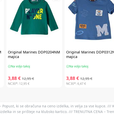
M
Original Marines
DDP0204NM
Original Marines
DDP0312
majica
majica
Na voljo takoj
Na voljo takoj
3,88 €
3,88 €
12,95 €
12,95 €
NC30*:
12,95 €
NC30*:
6,47 €
- Popust, ki se obračuna na ceno izdelka, in velja za vse kupce. ///
izdelka in se prišteje na klubsko kartico. /// TRENUTNA CENA – Tre