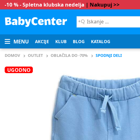
-10 % - Spletna klubska nedelja
| Nakupuj >>
Iskanje
...
MENU
AKCIJE
KLUB
BLOG
KATALOG
DOMOV
OUTLET
OBLAČILA DO -70%
SPODNJI DELI
UGODNO