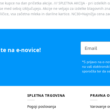
vse kupce na dan pričetka akcije. /// SPLETNA AKCIJA - pri izdelkih 
je se med seboj izključujejo. Akcije ne veljajo za izdelke blagovnih
ičice, vsa začetna mleka in darilne kartice. NC30=Najnižja cena za
te na e-novice!
*S prijavo na e-no
na vaš elektronski
sporočila ter da se
SPLETNA TRGOVINA
PRAVNA O
Pogoji poslovanja
Varovanje o