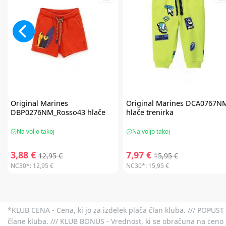
Original Marines
Original Marines
DCA0767N
DBP0276NM_Rosso43 hlače
hlače trenirka
Na voljo takoj
Na voljo takoj
3,88 €
7,97 €
12,95 €
15,95 €
NC30*:
12,95 €
NC30*:
15,95 €
*KLUB CENA - Cena, ki jo za izdelek plača član kluba. /// POPUST 
člane kluba. /// KLUB BONUS - Vrednost, ki se obračuna na ceno 