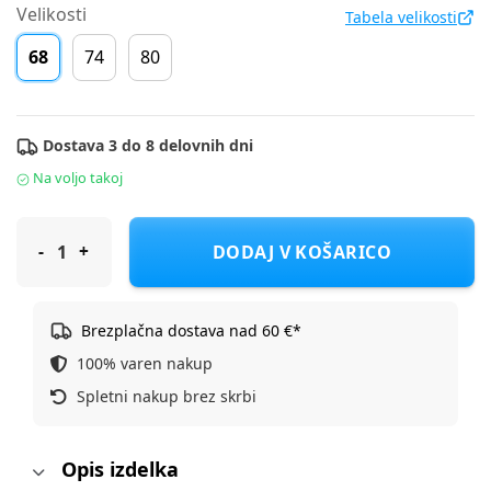
Velikosti
Tabela velikosti
68
74
80
Dostava 3 do 8 delovnih dni
Na voljo takoj
Original Marines hlače KH DBP0275NM_VAR.1 F Večbarvno 68
DODAJ V KOŠARICO
Brezplačna dostava nad 60 €*
100% varen nakup
Spletni nakup brez skrbi
Opis izdelka