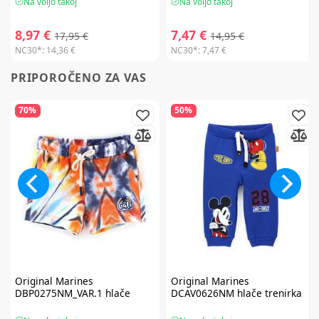
Na voljo takoj
Na voljo takoj
8,97 €
7,47 €
17,95 €
14,95 €
NC30*:
14,36 €
NC30*:
7,47 €
PRIPOROČENO ZA VAS
70%
50%
Original Marines
Original Marines
DBP0275NM_VAR.1 hlače
DCAV0626NM hlače trenirka