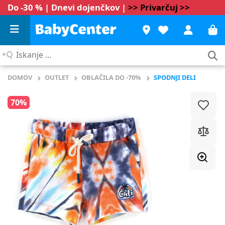
Do -30 % | Dnevi dojenčkov |
>> Privarčuj >>
Iskanje
...
DOMOV
OUTLET
OBLAČILA DO -70%
SPODNJI DELI
70%