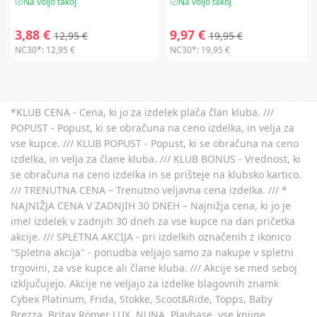
Na voljo takoj
Na voljo takoj
3,88 €
9,97 €
12,95 €
19,95 €
NC30*:
12,95 €
NC30*:
19,95 €
*KLUB CENA - Cena, ki jo za izdelek plača član kluba. ///
POPUST - Popust, ki se obračuna na ceno izdelka, in velja za
vse kupce. /// KLUB POPUST - Popust, ki se obračuna na ceno
izdelka, in velja za člane kluba. /// KLUB BONUS - Vrednost, ki
se obračuna na ceno izdelka in se prišteje na klubsko kartico.
/// TRENUTNA CENA – Trenutno veljavna cena izdelka. /// *
NAJNIŽJA CENA V ZADNJIH 30 DNEH – Najnižja cena, ki jo je
imel izdelek v zadnjih 30 dneh za vse kupce na dan pričetka
akcije. /// SPLETNA AKCIJA - pri izdelkih označenih z ikonico
"Spletna akcija" - ponudba veljajo samo za nakupe v spletni
trgovini, za vse kupce ali člane kluba. /// Akcije se med seboj
izključujejo. Akcije ne veljajo za izdelke blagovnih znamk
Cybex Platinum, Frida, Stokke, Scoot&Ride, Topps, Baby
Brezza, Britax Römer LUX, NUNA, Playbase, vse knjige,