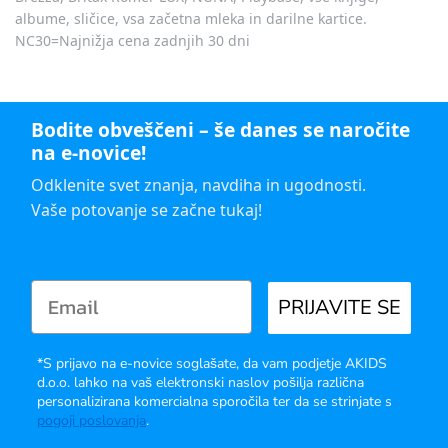
albume, sličice, vsa začetna mleka in darilne kartice.
NC30=Najnižja cena zadnjih 30 dni
Bodite obveščeni – še danes se naročite
na e-novice!
Odklenite svet znanja, navdiha in ugodnosti.
Vaše potovanje se začne tukaj!
PRIJAVITE SE
*S prijavo na e-novice soglašate, da vam podjetje AKIDS
d.o.o. lahko na vaš elektronski naslov pošilja različna
personalizirana komercialna sporočila ter da se strinjate s
pogoji poslovanja
.