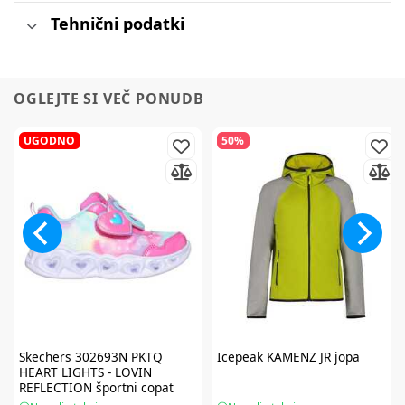
Tehnični podatki
OGLEJTE SI VEČ PONUDB
UGODNO
50%
Skechers
302693N PKTQ
Icepeak
KAMENZ JR jopa
HEART LIGHTS - LOVIN
REFLECTION športni copat