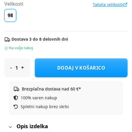
Velikosti
Tabela velikosti
98
Dostava 3 do 8 delovnih dni
Na voljo takoj
Original Marines hlače denim DH DDA3539F D Modra 98
DODAJ V KOŠARICO
Brezplačna dostava nad 60 €*
100% varen nakup
Spletni nakup brez skrbi
Opis izdelka