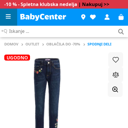
-10 % - Spletna klubska nedelja
| Nakupuj >>
Iskanje
...
DOMOV
OUTLET
OBLAČILA DO -70%
SPODNJI DELI
UGODNO