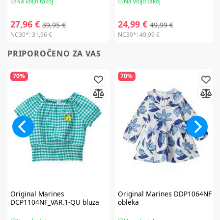
Na voljo takoj
Na voljo takoj
27,96 €
24,99 €
39,95 €
49,99 €
NC30*:
31,96 €
NC30*:
49,99 €
PRIPOROČENO ZA VAS
70%
70%
Original Marines
Original Marines
DDP1064NF
DCP1104NF_VAR.1-QU bluza
obleka