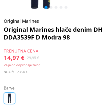
Original Marines
Original Marines hlače denim DH
DDA3539F D Modra 98
TRENUTNA CENA
14,97 €
29,95 €
Velja do odprodaje zalog
NC30*:
23,96 €
Barve