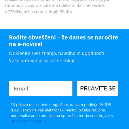
albume, sličice, vsa začetna mleka in darilne kartice.
NC30=Najnižja cena zadnjih 30 dni
Bodite obveščeni – še danes se naročite
na e-novice!
Odklenite svet znanja, navdiha in ugodnosti.
Vaše potovanje se začne tukaj!
PRIJAVITE SE
*S prijavo na e-novice soglašate, da vam podjetje AKIDS
d.o.o. lahko na vaš elektronski naslov pošilja različna
personalizirana komercialna sporočila ter da se strinjate s
pogoji poslovanja
.