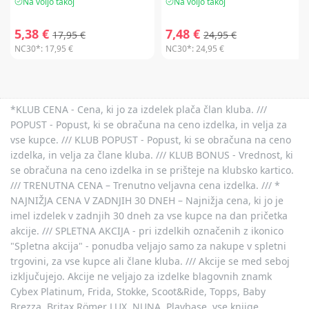
Na voljo takoj
Na voljo takoj
5,38 €
7,48 €
17,95 €
24,95 €
NC30*:
17,95 €
NC30*:
24,95 €
*KLUB CENA - Cena, ki jo za izdelek plača član kluba. ///
POPUST - Popust, ki se obračuna na ceno izdelka, in velja za
vse kupce. /// KLUB POPUST - Popust, ki se obračuna na ceno
izdelka, in velja za člane kluba. /// KLUB BONUS - Vrednost, ki
se obračuna na ceno izdelka in se prišteje na klubsko kartico.
/// TRENUTNA CENA – Trenutno veljavna cena izdelka. /// *
NAJNIŽJA CENA V ZADNJIH 30 DNEH – Najnižja cena, ki jo je
imel izdelek v zadnjih 30 dneh za vse kupce na dan pričetka
akcije. /// SPLETNA AKCIJA - pri izdelkih označenih z ikonico
"Spletna akcija" - ponudba veljajo samo za nakupe v spletni
trgovini, za vse kupce ali člane kluba. /// Akcije se med seboj
izključujejo. Akcije ne veljajo za izdelke blagovnih znamk
Cybex Platinum, Frida, Stokke, Scoot&Ride, Topps, Baby
Brezza, Britax Römer LUX, NUNA, Playbase, vse knjige,