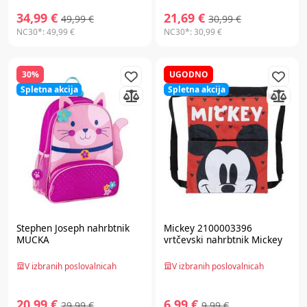
34,99 €
21,69 €
49,99 €
30,99 €
NC30*:
49,99 €
NC30*:
30,99 €
30%
UGODNO
Spletna akcija
Spletna akcija
Stephen Joseph
nahrbtnik
Mickey 2100003396
MUCKA
vrtčevski nahrbtnik Mickey
V izbranih poslovalnicah
V izbranih poslovalnicah
20,99 €
6,99 €
29,99 €
9,99 €