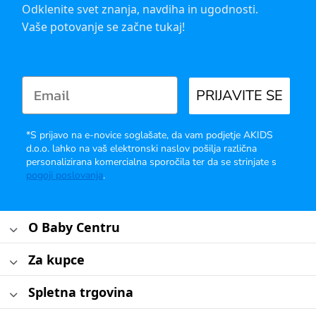
Odklenite svet znanja, navdiha in ugodnosti.
Vaše potovanje se začne tukaj!
PRIJAVITE SE
*S prijavo na e-novice soglašate, da vam podjetje AKIDS
d.o.o. lahko na vaš elektronski naslov pošilja različna
personalizirana komercialna sporočila ter da se strinjate s
pogoji poslovanja
.
O Baby Centru
Za kupce
Spletna trgovina