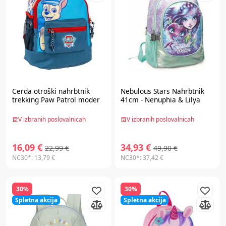
Cerda
otroški nahrbtnik
Nebulous Stars
Nahrbtnik
trekking Paw Patrol moder
41cm - Nenuphia & Lilya
V izbranih poslovalnicah
V izbranih poslovalnicah
16,09 €
34,93 €
22,99 €
49,90 €
NC30*:
13,79 €
NC30*:
37,42 €
30%
30%
Spletna akcija
Spletna akcija