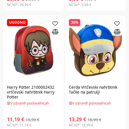
NC30*:
29,99 €
NC30*:
5,99 €
UGODNO
30%
Harry Potter 2100002432
Cerda
Vrtčevski nahrbtnik
vrtčevski nahrbtnik Harry
Tačke na patrulji
Potter
V izbranih poslovalnicah
V izbranih poslovalnicah
11,19 €
13,29 €
15,99 €
18,99 €
NC30*:
11,19 €
NC30*:
18,99 €