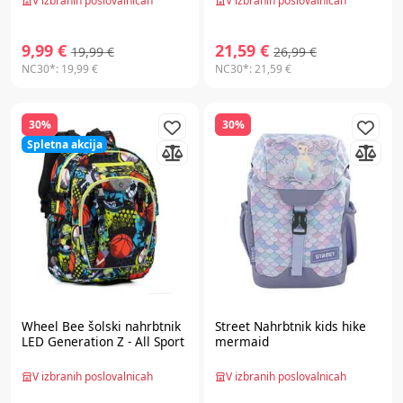
V izbranih poslovalnicah
V izbranih poslovalnicah
9,99 €
21,59 €
19,99 €
26,99 €
NC30*:
19,99 €
NC30*:
21,59 €
30%
30%
Spletna akcija
Wheel Bee
šolski nahrbtnik
Street
Nahrbtnik kids hike
LED Generation Z - All Sport
mermaid
V izbranih poslovalnicah
V izbranih poslovalnicah