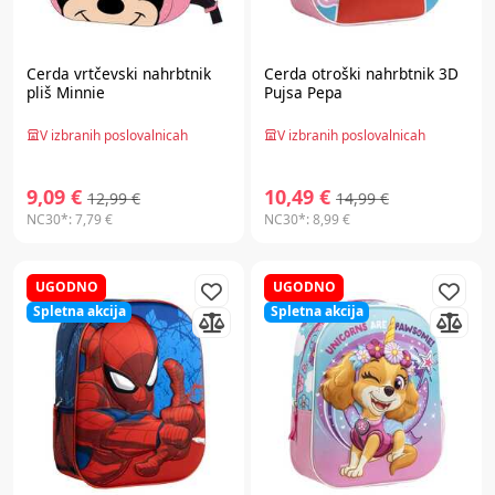
Cerda
vrtčevski nahrbtnik
Cerda
otroški nahrbtnik 3D
pliš Minnie
Pujsa Pepa
V izbranih poslovalnicah
V izbranih poslovalnicah
9,09 €
10,49 €
12,99 €
14,99 €
NC30*:
7,79 €
NC30*:
8,99 €
UGODNO
UGODNO
Spletna akcija
Spletna akcija