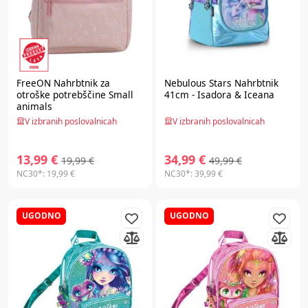
FreeON
Nahrbtnik za
Nebulous Stars
Nahrbtnik
otroške potrebščine Small
41cm - Isadora & Iceana
animals
V izbranih poslovalnicah
V izbranih poslovalnicah
13,99 €
34,99 €
19,99 €
49,99 €
NC30*:
19,99 €
NC30*:
39,99 €
UGODNO
UGODNO