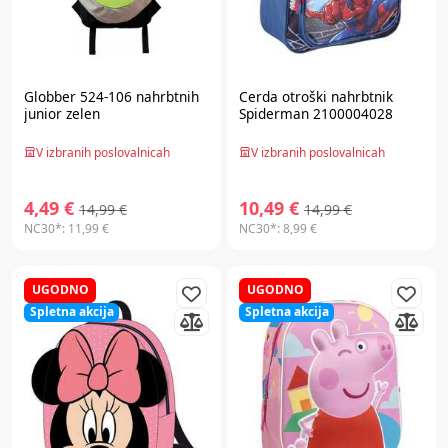
Globber
524-106 nahrbtnih
Cerda
otroški nahrbtnik
junior zelen
Spiderman 2100004028
V izbranih poslovalnicah
V izbranih poslovalnicah
4,49 €
10,49 €
14,99 €
14,99 €
NC30*:
11,99 €
NC30*:
8,99 €
UGODNO
UGODNO
Spletna akcija
Spletna akcija