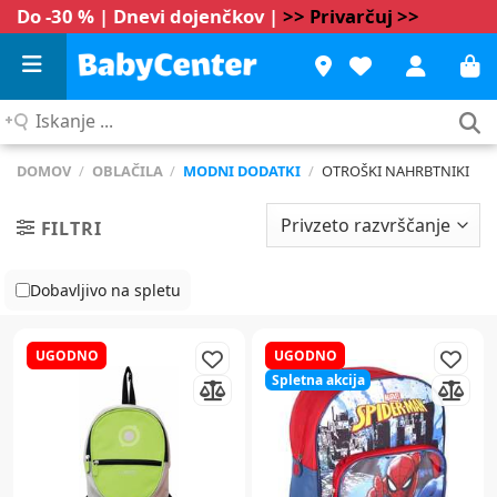
Do -30 % | Dnevi dojenčkov |
>> Privarčuj >>
Iskanje
...
DOMOV
/
OBLAČILA
/
MODNI DODATKI
/
OTROŠKI NAHRBTNIKI
FILTRI
Dobavljivo na spletu
UGODNO
UGODNO
Spletna akcija