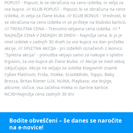
POPUST - Popust, ki se obračuna na ceno izdelka, in velja za
vse kupce. /// KLUB POPUST - Popust, ki se obračuna na ceno
izdelka, in velja za člane kluba. /// KLUB BONUS - Vrednost, ki
se obračuna na ceno izdelka in se prišteje na klubsko kartico.
/// TRENUTNA CENA – Trenutno veljavna cena izdelka. /// *
NAJNIŽJA CENA V ZADNJIH 30 DNEH – Najnižja cena, ki jo je
imel izdelek v zadnjih 30 dneh za vse kupce na dan pričetka
akcije. /// SPLETNA AKCIJA - pri izdelkih označenih z ikonico
"Spletna akcija" - ponudba veljajo samo za nakupe v spletni
trgovini, za vse kupce ali člane kluba. /// Akcije se med seboj
izključujejo. Akcije ne veljajo za izdelke blagovnih znamk
Cybex Platinum, Frida, Stokke, Scoot&Ride, Topps, Baby
Brezza, Britax Römer LUX, NUNA, Playbase, vse knjige,
albume, sličice, vsa začetna mleka in darilne kartice.
NC30=Najnižja cena zadnjih 30 dni
Bodite obveščeni – še danes se naročite
na e-novice!