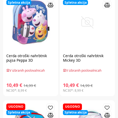
Spletna akcija
Spletna akcija
Cerda
otroški nahrbtnik
Cerda
otroški nahrbtnik
pujsa Peppa 3D
Mickey 3D
V izbranih poslovalnicah
V izbranih poslovalnicah
10,49 €
10,49 €
14,99 €
14,99 €
NC30*:
8,99 €
NC30*:
8,99 €
UGODNO
UGODNO
Spletna akcija
Spletna akcija