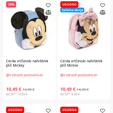
30%
UGODNO
Spletna akcija
Cerda
vrtčevski nahrbtnik
Cerda
vrtčevski nahrbtnik
pliš Mickey
pliš Minnie
V izbranih poslovalnicah
V izbranih poslovalnicah
10,49 €
10,49 €
14,99 €
14,99 €
NC30*:
14,99 €
NC30*:
8,99 €
UGODNO
UGODNO