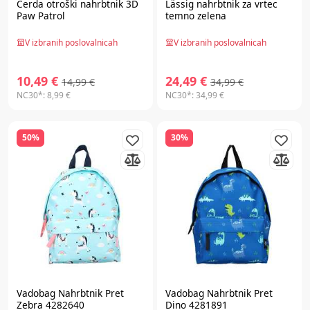
Cerda
otroški nahrbtnik 3D
Lässig
nahrbtnik za vrtec
Paw Patrol
temno zelena
V izbranih poslovalnicah
V izbranih poslovalnicah
10,49 €
24,49 €
14,99 €
34,99 €
NC30*:
8,99 €
NC30*:
34,99 €
50%
30%
Vadobag
Nahrbtnik Pret
Vadobag
Nahrbtnik Pret
Zebra 4282640
Dino 4281891