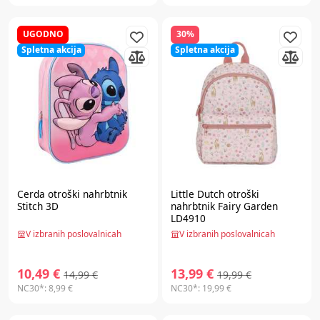
UGODNO
30%
Spletna akcija
Spletna akcija
Cerda
otroški nahrbtnik
Little Dutch
otroški
Stitch 3D
nahrbtnik Fairy Garden
LD4910
V izbranih poslovalnicah
V izbranih poslovalnicah
10,49 €
13,99 €
14,99 €
19,99 €
NC30*:
8,99 €
NC30*:
19,99 €