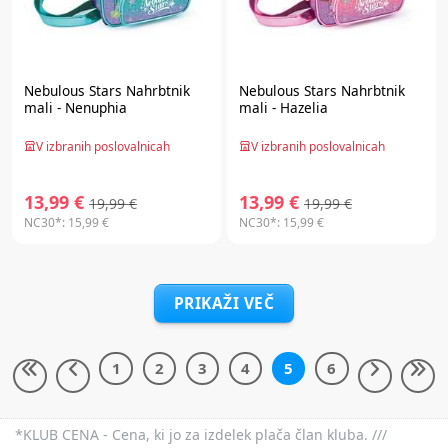
Nebulous Stars
Nahrbtnik
Nebulous Stars
Nahrbtnik
mali - Nenuphia
mali - Hazelia
V izbranih poslovalnicah
V izbranih poslovalnicah
13,99 €
13,99 €
19,99 €
19,99 €
NC30*:
15,99 €
NC30*:
15,99 €
PRIKAŽI VEČ
1
2
3
4
5
6
*KLUB CENA - Cena, ki jo za izdelek plača član kluba. ///