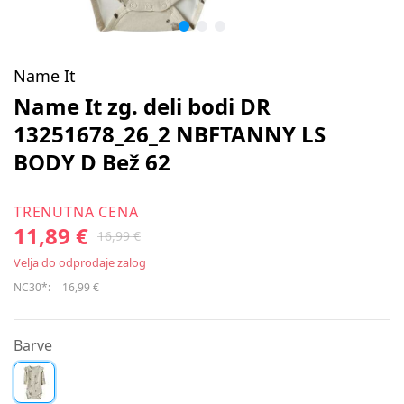
Name It
Name It zg. deli bodi DR
13251678_26_2 NBFTANNY LS
BODY D Bež 62
TRENUTNA CENA
11,89 €
16,99 €
Velja do odprodaje zalog
NC30*:
16,99 €
Barve