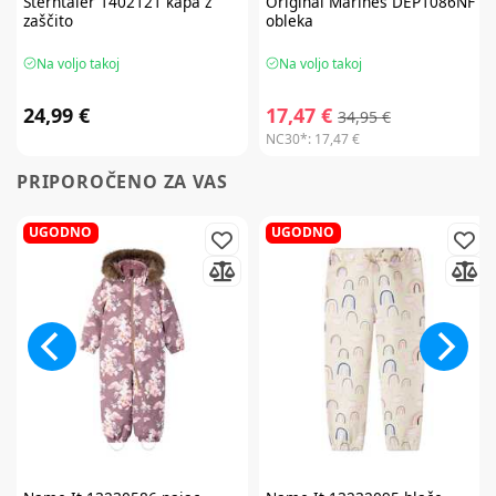
Sterntaler
1402121 kapa z
Original Marines
DEP1086NF
zaščito
obleka
Na voljo takoj
Na voljo takoj
24,99 €
17,47 €
34,95 €
NC30*:
17,47 €
PRIPOROČENO ZA VAS
UGODNO
UGODNO