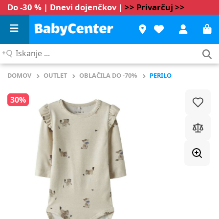
Do -30 % | Dnevi dojenčkov |
>> Privarčuj >>
Iskanje
...
DOMOV
OUTLET
OBLAČILA DO -70%
PERILO
30%