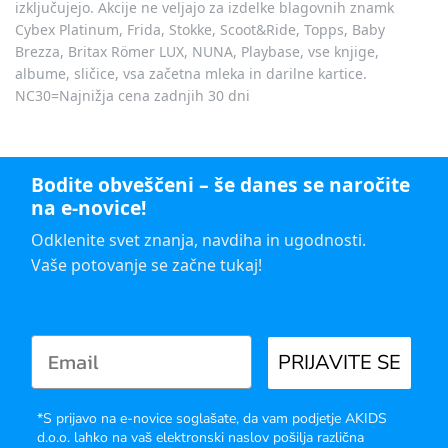
izključujejo. Akcije ne veljajo za izdelke blagovnih znamk
Cybex Platinum, Frida, Stokke, Scoot&Ride, Topps, Baby
Brezza, Britax Römer LUX, NUNA, Playbase, vse knjige,
albume, sličice, vsa začetna mleka in darilne kartice.
NC30=Najnižja cena zadnjih 30 dni
Bodite obveščeni – še danes se naročite
na e-novice!
Odklenite svet znanja, navdiha in ugodnosti.
Vaše potovanje se začne tukaj!
PRIJAVITE SE
*S prijavo na e-novice soglašate, da vam podjetje AKIDS
d.o.o. lahko na vaš elektronski naslov pošilja različna