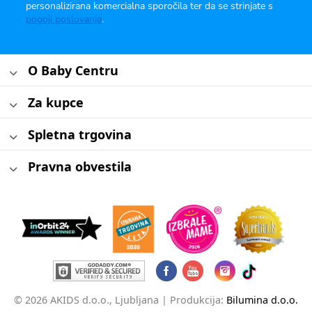
personalizirana komercialna sporočila ter da se strinjate s
pogoji poslovanja
.
O Baby Centru
Za kupce
Spletna trgovina
Pravna obvestila
© 2026 AKIDS d.o.o., Ljubljana |
Produkcija:
Bilumina d.o.o.