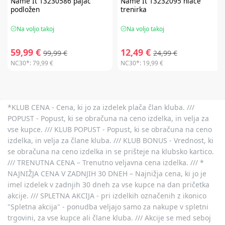
Name It
13230586 pajac
Name It
13232095 hlače
podložen
trenirka
Na voljo takoj
Na voljo takoj
59,99 €
12,49 €
99,99 €
24,99 €
NC30*:
79,99 €
NC30*:
19,99 €
*KLUB CENA - Cena, ki jo za izdelek plača član kluba. ///
POPUST - Popust, ki se obračuna na ceno izdelka, in velja za
vse kupce. /// KLUB POPUST - Popust, ki se obračuna na ceno
izdelka, in velja za člane kluba. /// KLUB BONUS - Vrednost, ki
se obračuna na ceno izdelka in se prišteje na klubsko kartico.
/// TRENUTNA CENA – Trenutno veljavna cena izdelka. /// *
NAJNIŽJA CENA V ZADNJIH 30 DNEH – Najnižja cena, ki jo je
imel izdelek v zadnjih 30 dneh za vse kupce na dan pričetka
akcije. /// SPLETNA AKCIJA - pri izdelkih označenih z ikonico
"Spletna akcija" - ponudba veljajo samo za nakupe v spletni
trgovini, za vse kupce ali člane kluba. /// Akcije se med seboj