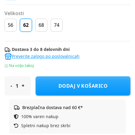
Velikosti
56
62
68
74
Dostava 3 do 8 delovnih dni
Preverite zalogo po poslovalnicah
Na voljo takoj
Name It zg. deli bodi DR 13251678_26_2 NBFTANNY LS BODY D 
DODAJ V KOŠARICO
Brezplačna dostava nad 60 €*
100% varen nakup
Spletni nakup brez skrbi