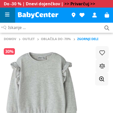
Do -30 % | Dnevi dojenčkov |
>> Privarčuj >>
Iskanje
...
DOMOV
OUTLET
OBLAČILA DO -70%
ZGORNJI DELI
30%