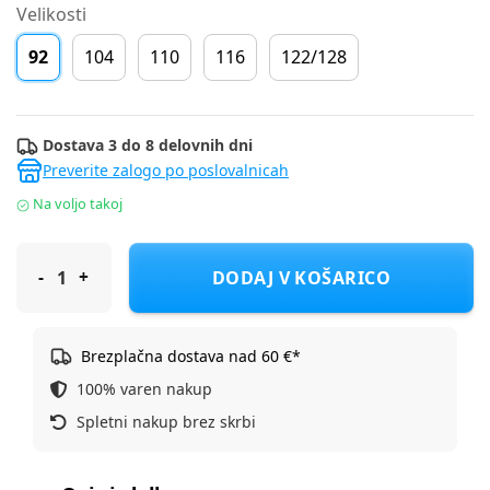
Velikosti
92
104
110
116
122/128
Dostava 3 do 8 delovnih dni
Preverite zalogo po poslovalnicah
Na voljo takoj
Name It pulover DR 13251468_26_1 NMFTILDE D Siva 92
DODAJ V KOŠARICO
Brezplačna dostava nad 60 €*
100% varen nakup
Spletni nakup brez skrbi