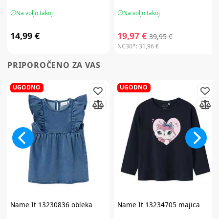
Na voljo takoj
Na voljo takoj
14,99 €
19,97 €
39,95 €
NC30*:
31,96 €
PRIPOROČENO ZA VAS
UGODNO
UGODNO
Name It
13230836 obleka
Name It
13234705 majica