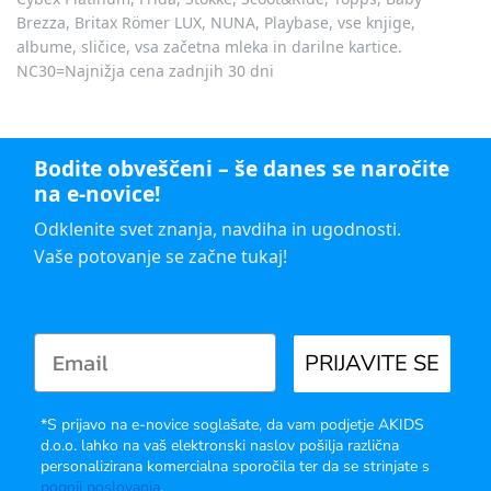
Brezza, Britax Römer LUX, NUNA, Playbase, vse knjige,
albume, sličice, vsa začetna mleka in darilne kartice.
NC30=Najnižja cena zadnjih 30 dni
Bodite obveščeni – še danes se naročite
na e-novice!
Odklenite svet znanja, navdiha in ugodnosti.
Vaše potovanje se začne tukaj!
PRIJAVITE SE
*S prijavo na e-novice soglašate, da vam podjetje AKIDS
d.o.o. lahko na vaš elektronski naslov pošilja različna
personalizirana komercialna sporočila ter da se strinjate s
pogoji poslovanja
.