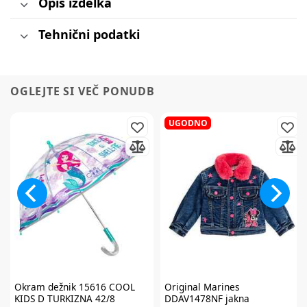
Opis izdelka
Tehnični podatki
OGLEJTE SI VEČ PONUDB
UGODNO
Okram
dežnik 15616 COOL
Original Marines
KIDS D TURKIZNA 42/8
DDAV1478NF jakna