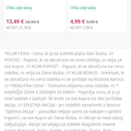
Na voljo takoj
Na voljo takoj
13,49 €
4,99 €
26,99 €
9,99 €
NC30*:
21,59 €
NC30*:
7,99 €
*KLUB CENA - Cena, ki jo za izdelek plača član kluba. ///
POPUST - Popust, ki se obračuna na ceno izdelka, in velja za
vse kupce. /// KLUB POPUST - Popust, ki se obračuna na ceno
izdelka, in velja za člane kluba. /// KLUB BONUS - Vrednost, ki
se obračuna na ceno izdelka in se prišteje na klubsko kartico.
/// TRENUTNA CENA – Trenutno veljavna cena izdelka. /// *
NAJNIŽJA CENA V ZADNJIH 30 DNEH – Najnižja cena, ki jo je
imel izdelek v zadnjih 30 dneh za vse kupce na dan pričetka
akcije. /// SPLETNA AKCIJA - pri izdelkih označenih z ikonico
"Spletna akcija" - ponudba veljajo samo za nakupe v spletni
trgovini, za vse kupce ali člane kluba. /// Akcije se med seboj
izključujejo. Akcije ne veljajo za izdelke blagovnih znamk
Cybex Platinum, Frida, Stokke, Scoot&Ride, Topps, Baby