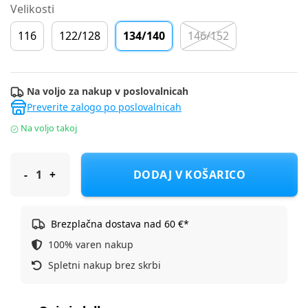
Velikosti
116
122/128
134/140
146/152
Na voljo za nakup v poslovalnicah
Preverite zalogo po poslovalnicah
Na voljo takoj
Name It pulover 13238686 NKFTEKA D Vijolična 134/140
DODAJ V KOŠARICO
Brezplačna dostava nad 60 €*
100% varen nakup
Spletni nakup brez skrbi