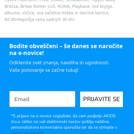
Brezza, Britax Römer LUX, NUNA, Playbase, vse knjige,
albume, sličice, vsa začetna mleka in darilne kartice.
NC30=Najnižja cena zadnjih 30 dni
Bodite obveščeni – še danes se naročite
na e-novice!
Odklenite svet znanja, navdiha in ugodnosti.
Vaše potovanje se začne tukaj!
PRIJAVITE SE
*S prijavo na e-novice soglašate, da vam podjetje AKIDS
d.o.o. lahko na vaš elektronski naslov pošilja različna
personalizirana komercialna sporočila ter da se strinjate s
pogoji poslovanja
.