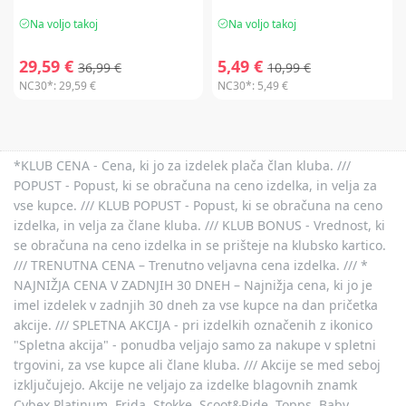
Na voljo takoj
Na voljo takoj
29,59 €
5,49 €
36,99 €
10,99 €
NC30*:
29,59 €
NC30*:
5,49 €
*KLUB CENA - Cena, ki jo za izdelek plača član kluba. ///
POPUST - Popust, ki se obračuna na ceno izdelka, in velja za
vse kupce. /// KLUB POPUST - Popust, ki se obračuna na ceno
izdelka, in velja za člane kluba. /// KLUB BONUS - Vrednost, ki
se obračuna na ceno izdelka in se prišteje na klubsko kartico.
/// TRENUTNA CENA – Trenutno veljavna cena izdelka. /// *
NAJNIŽJA CENA V ZADNJIH 30 DNEH – Najnižja cena, ki jo je
imel izdelek v zadnjih 30 dneh za vse kupce na dan pričetka
akcije. /// SPLETNA AKCIJA - pri izdelkih označenih z ikonico
"Spletna akcija" - ponudba veljajo samo za nakupe v spletni
trgovini, za vse kupce ali člane kluba. /// Akcije se med seboj
izključujejo. Akcije ne veljajo za izdelke blagovnih znamk
Cybex Platinum, Frida, Stokke, Scoot&Ride, Topps, Baby