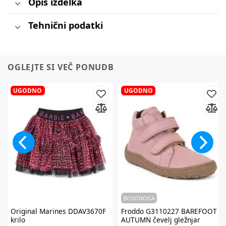
Opis izdelka
Tehnični podatki
OGLEJTE SI VEČ PONUDB
UGODNO
UGODNO
BOSONOGA
Original Marines
DDAV3670F
Froddo
G3110227 BAREFOOT
krilo
AUTUMN čevelj gležnjar