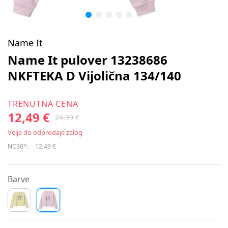
Name It
Name It pulover 13238686
NKFTEKA D Vijolična 134/140
TRENUTNA CENA
12,49 €
24,99 €
Velja do odprodaje zalog
NC30*:
12,49 €
Barve