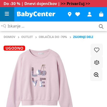
Do -30 % | Dnevi dojenčkov |
>> Privarčuj >>
Iskanje
...
DOMOV
OUTLET
OBLAČILA DO -70%
ZGORNJI DELI
UGODNO