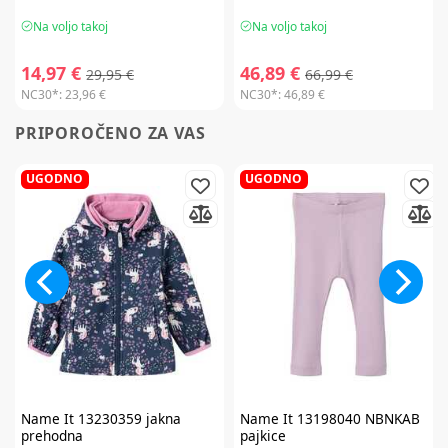
Na voljo takoj
Na voljo takoj
14,97 €
46,89 €
29,95 €
66,99 €
NC30*:
23,96 €
NC30*:
46,89 €
PRIPOROČENO ZA VAS
UGODNO
UGODNO
Name It
13230359 jakna
Name It
13198040 NBNKAB
prehodna
pajkice