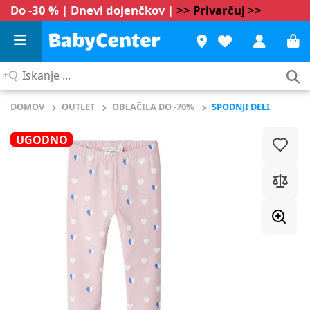
Do -30 % | Dnevi dojenčkov |
>> Privarčuj >>
Iskanje
...
DOMOV
OUTLET
OBLAČILA DO -70%
SPODNJI DELI
UGODNO