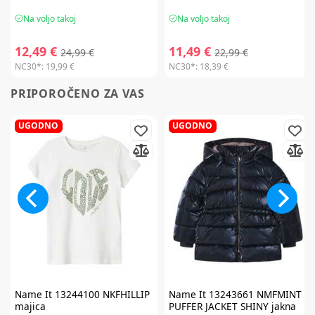
Na voljo takoj
Na voljo takoj
12,49 €
11,49 €
24,99 €
22,99 €
NC30*:
19,99 €
NC30*:
18,39 €
PRIPOROČENO ZA VAS
UGODNO
UGODNO
Name It
13244100 NKFHILLIP
Name It
13243661 NMFMINT
majica
PUFFER JACKET SHINY jakna