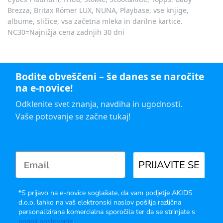
Brezza, Britax Römer LUX, NUNA, Playbase, vse knjige,
albume, sličice, vsa začetna mleka in darilne kartice.
NC30=Najnižja cena zadnjih 30 dni
Bodite obveščeni – še danes se naročite
na e-novice!
Odklenite svet znanja, navdiha in ugodnosti.
Vaše potovanje se začne tukaj!
PRIJAVITE SE
*S prijavo na e-novice soglašate, da vam podjetje AKIDS
d.o.o. lahko na vaš elektronski naslov pošilja različna
personalizirana komercialna sporočila ter da se strinjate s
pogoji poslovanja
.