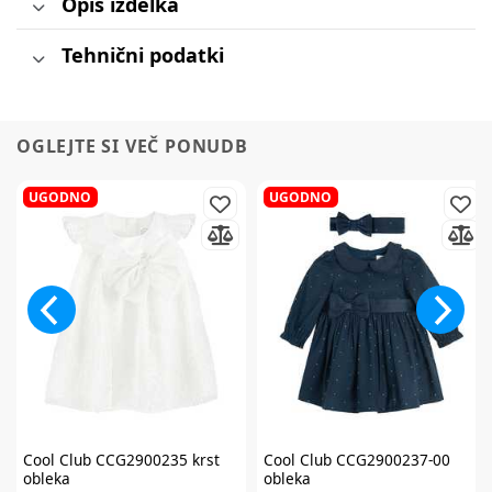
Opis izdelka
Tehnični podatki
OGLEJTE SI VEČ PONUDB
UGODNO
UGODNO
Cool Club
CCG2900235 krst
Cool Club
CCG2900237-00
obleka
obleka