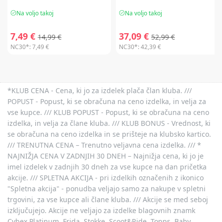
Na voljo takoj
Na voljo takoj
7,49 €
37,09 €
14,99 €
52,99 €
NC30*:
7,49 €
NC30*:
42,39 €
*KLUB CENA - Cena, ki jo za izdelek plača član kluba. ///
POPUST - Popust, ki se obračuna na ceno izdelka, in velja za
vse kupce. /// KLUB POPUST - Popust, ki se obračuna na ceno
izdelka, in velja za člane kluba. /// KLUB BONUS - Vrednost, ki
se obračuna na ceno izdelka in se prišteje na klubsko kartico.
/// TRENUTNA CENA – Trenutno veljavna cena izdelka. /// *
NAJNIŽJA CENA V ZADNJIH 30 DNEH – Najnižja cena, ki jo je
imel izdelek v zadnjih 30 dneh za vse kupce na dan pričetka
akcije. /// SPLETNA AKCIJA - pri izdelkih označenih z ikonico
"Spletna akcija" - ponudba veljajo samo za nakupe v spletni
trgovini, za vse kupce ali člane kluba. /// Akcije se med seboj
izključujejo. Akcije ne veljajo za izdelke blagovnih znamk
Cybex Platinum, Frida, Stokke, Scoot&Ride, Topps, Baby