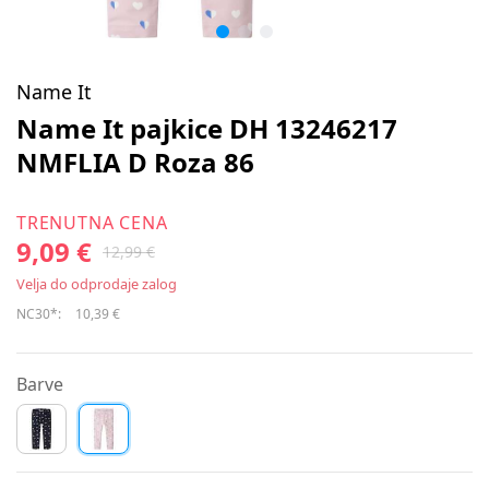
Name It
Name It pajkice DH 13246217
NMFLIA D Roza 86
TRENUTNA CENA
9,09 €
12,99 €
Velja do odprodaje zalog
NC30*:
10,39 €
Barve