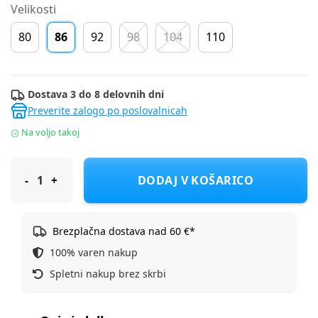
Velikosti
80
86
92
98
104
110
Dostava 3 do 8 delovnih dni
Preverite zalogo po poslovalnicah
Na voljo takoj
Name It pajkice DH 13246217 NMFLIA D Roza 86
DODAJ V KOŠARICO
Brezplačna dostava nad 60 €*
100% varen nakup
Spletni nakup brez skrbi