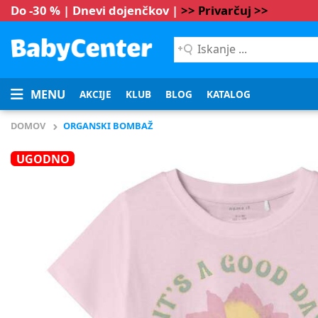
Do -30 % | Dnevi dojenčkov |
>> Privarčuj >>
Iskanje
...
MENU
AKCIJE
KLUB
BLOG
KATALOG
DOMOV
ORGANSKI BOMBAŽ
UGODNO