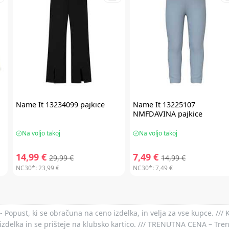
Name It
13234099 pajkice
Name It
13225107
NMFDAVINA pajkice
Na voljo takoj
Na voljo takoj
14,99 €
7,49 €
29,99 €
14,99 €
NC30*:
23,99 €
NC30*:
7,49 €
- Popust, ki se obračuna na ceno izdelka, in velja za vse kupce. ///
izdelka in se prišteje na klubsko kartico. /// TRENUTNA CENA – Tre