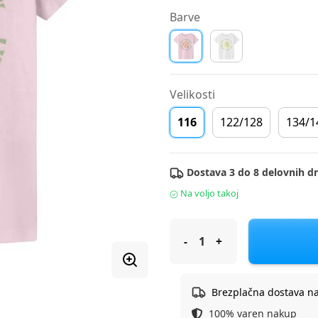
Barve
Velikosti
116
122/128
134/1
Dostava 3 do 8 delovnih dn
Na voljo takoj
Name It majica KR 13243481 N
Brezplačna dostava n
100% varen nakup