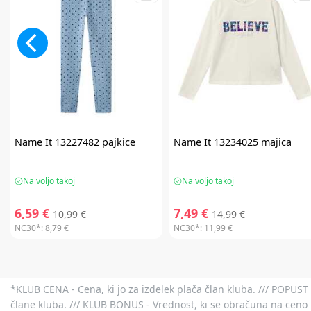
Name It
13227482 pajkice
Name It
13234025 majica
Na voljo takoj
Na voljo takoj
6,59 €
7,49 €
10,99 €
14,99 €
NC30*:
8,79 €
NC30*:
11,99 €
*KLUB CENA - Cena, ki jo za izdelek plača član kluba. /// POPUST 
člane kluba. /// KLUB BONUS - Vrednost, ki se obračuna na ceno 