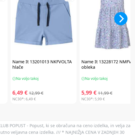
Name It
13201013 NKFVOLTA
Name It
13228172 NMFVI
hlače
obleka
Na voljo takoj
Na voljo takoj
6,49 €
5,99 €
12,99 €
11,99 €
NC30*:
6,49 €
NC30*:
5,99 €
 KLUB POPUST - Popust, ki se obračuna na ceno izdelka, in velja za
nutno veljavna cena izdelka. /// * NAJNIŽJA CENA V ZADNJIH 30