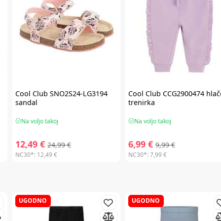
Cool Club
SNO2S24-LG3194
Cool Club
CCG2900474 hlač
sandal
trenirka
Na voljo takoj
Na voljo takoj
12,49 €
6,99 €
24,99 €
9,99 €
NC30*:
12,49 €
NC30*:
7,99 €
UGODNO
UGODNO