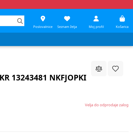
Poslovalnice
Seznam želja
Moj profil
Košarica
 KR 13243481 NKFJOPKI
Velja do odprodaje zalog