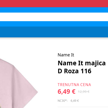
Name It
Name It majica
D Roza 116
TRENUTNA CENA
6,49 €
12,99 €
NC30*:
6,49 €