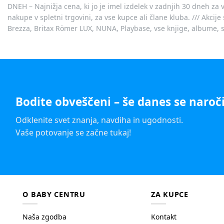
DNEH – Najnižja cena, ki jo je imel izdelek v zadnjih 30 dneh za 
nakupe v spletni trgovini, za vse kupce ali člane kluba. /// Akci
Brezza, Britax Römer LUX, NUNA, Playbase, vse knjige, albume, sl
Bodite obveščeni – še danes se naroči
Odklenite svet znanja, navdiha in ugodnosti.
Vaše potovanje se začne tukaj!
O BABY CENTRU
ZA KUPCE
Naša zgodba
Kontakt