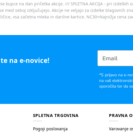
vse kupce na dan pričetka akcije. /// SPLETNA AKCIJA - pri izdelkih 
je se med seboj izključujejo. Akcije ne veljajo za izdelke blagovnih
ičice, vsa začetna mleka in darilne kartice. NC30=Najnižja cena za
te na e-novice!
*S prijavo na e-no
na vaš elektronski
sporočila ter da se
SPLETNA TRGOVINA
PRAVNA O
Pogoji poslovanja
Varovanje o