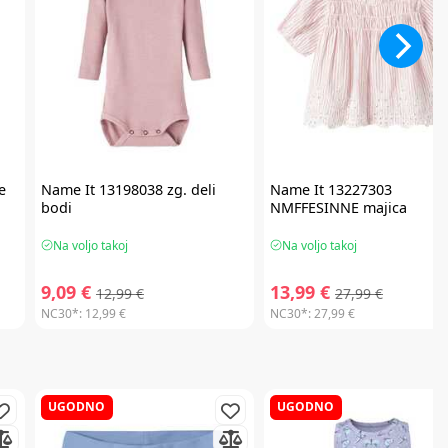
e
Name It
13198038 zg. deli
Name It
13227303
bodi
NMFFESINNE majica
Na voljo takoj
Na voljo takoj
9,09 €
13,99 €
12,99 €
27,99 €
NC30*:
12,99 €
NC30*:
27,99 €
UGODNO
UGODNO