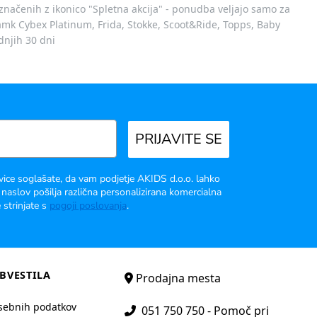
označenih z ikonico "Spletna akcija" - ponudba veljajo samo za
 znamk Cybex Platinum, Frida, Stokke, Scoot&Ride, Topps, Baby
dnjih 30 dni
PRIJAVITE SE
vice soglašate, da vam podjetje AKIDS d.o.o. lahko
 naslov pošilja različna personalizirana komercialna
 strinjate s
pogoji poslovanja
.
BVESTILA
Prodajna mesta
sebnih podatkov
051 750 750 - Pomoč pri