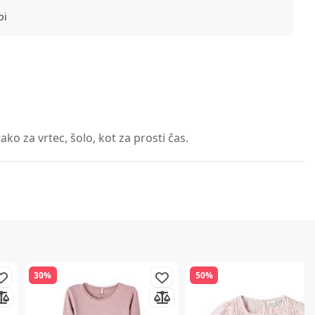
bi
ko za vrtec, šolo, kot za prosti čas.
30%
50%