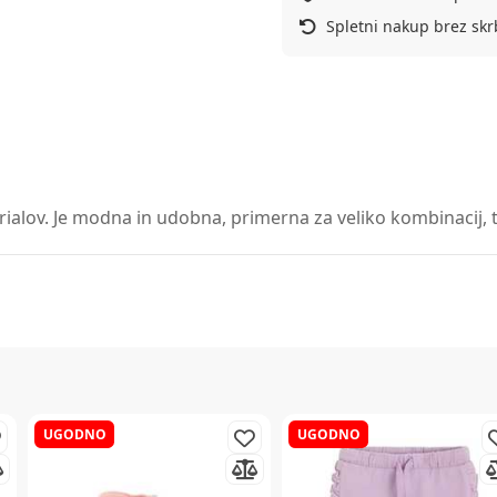
Spletni nakup brez skr
rialov. Je modna in udobna, primerna za veliko kombinacij, ta
UGODNO
UGODNO