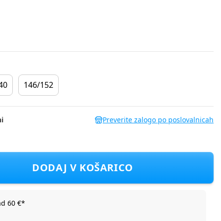
40
146/152
i
Preverite zalogo po poslovalnicah
KFJOPKI D Roza 116
DODAJ V KOŠARICO
ad 60 €*