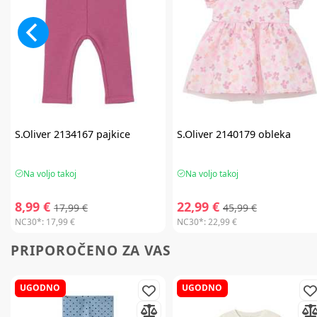
S.Oliver
2134167 pajkice
S.Oliver
2140179 obleka
Na voljo takoj
Na voljo takoj
8,99 €
22,99 €
17,99 €
45,99 €
NC30*:
17,99 €
NC30*:
22,99 €
PRIPOROČENO ZA VAS
UGODNO
UGODNO