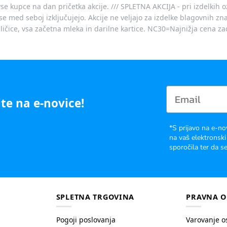
vse kupce na dan pričetka akcije. /// SPLETNA AKCIJA - pri izdelkih 
je se med seboj izključujejo. Akcije ne veljajo za izdelke blagovnih
ičice, vsa začetna mleka in darilne kartice. NC30=Najnižja cena za
te na e-novice!
*S prijavo na e-no
na vaš elektronski
sporočila ter da se
SPLETNA TRGOVINA
PRAVNA O
Pogoji poslovanja
Varovanje o