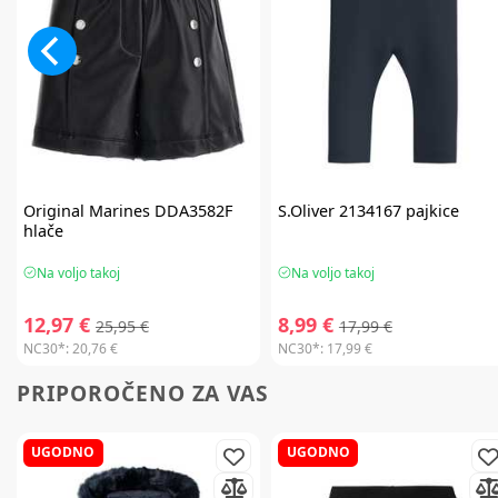
Original Marines
DDA3582F
S.Oliver
2134167 pajkice
hlače
Na voljo takoj
Na voljo takoj
12,97 €
8,99 €
25,95 €
17,99 €
NC30*:
20,76 €
NC30*:
17,99 €
PRIPOROČENO ZA VAS
UGODNO
UGODNO