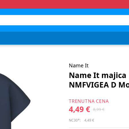
Name It
Name It majica
NMFVIGEA D Mo
TRENUTNA CENA
4,49 €
8,99 €
NC30*:
4,49 €