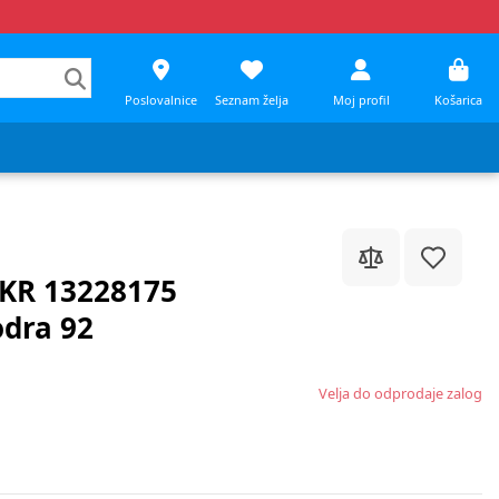
Poslovalnice
Seznam želja
Moj profil
Košarica
 KR 13228175
dra 92
Velja do odprodaje zalog