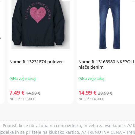
Name It
13231874 pulover
Name It
13165980 NKFPOL
hlače denim
Na voljo takoj
Na voljo takoj
7,49 €
14,99 €
14,99 €
29,99 €
NC30*:
11,99 €
NC30*:
14,99 €
- Popust, ki se obračuna na ceno izdelka, in velja za vse kupce. ///
izdelka in se prišteje na klubsko kartico. /// TRENUTNA CENA – Tre