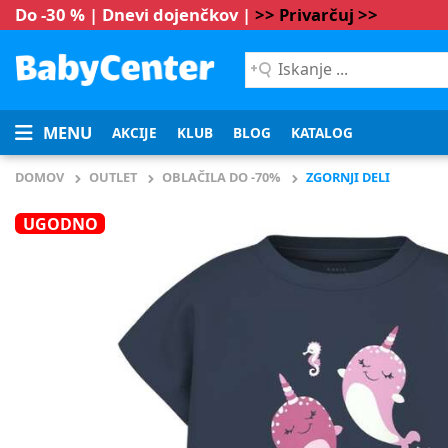
Do -30 % | Dnevi dojenčkov |
>> Privarčuj >>
Iskanje
...
MENU
AKCIJE
KLUB
BLOG
KATALOG
DOMOV
OUTLET
OBLAČILA DO -70%
ZGORNJI DELI
UGODNO