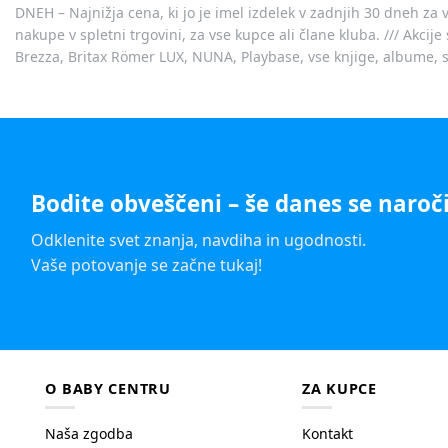
DNEH – Najnižja cena, ki jo je imel izdelek v zadnjih 30 dneh za 
nakupe v spletni trgovini, za vse kupce ali člane kluba. /// Akci
Brezza, Britax Römer LUX, NUNA, Playbase, vse knjige, albume, sl
Bodite obveščeni – še danes se naroči
Odklenite svet znanja, navdiha in ugodnosti.
Vaše potovanje se začne tukaj!
O BABY CENTRU
ZA KUPCE
Naša zgodba
Kontakt