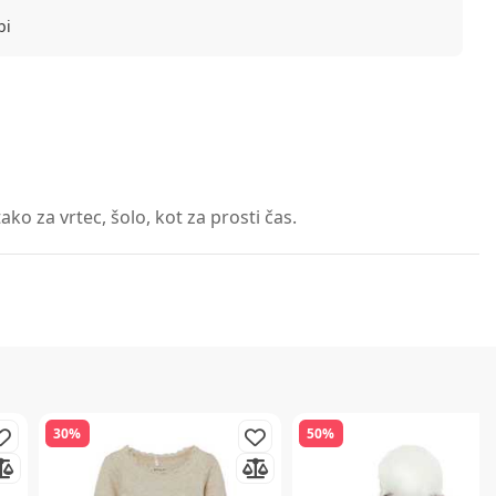
bi
ko za vrtec, šolo, kot za prosti čas.
30%
50%