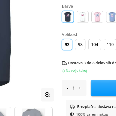
Barve
Velikosti
92
98
104
110
Dostava 3 do 8 delovnih dn
Na voljo takoj
Name It majica KR 13228175 
Brezplačna dostava n
100% varen nakup