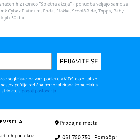
označenih z ikonico "Spletna akcija" - ponudba veljajo samo za
 znamk Cybex Platinum, Frida, Stokke, Scoot&Ride, Topps, Baby
dnjih 30 dni
PRIJAVITE SE
vice soglašate, da vam podjetje AKIDS d.o.o. lahko
 naslov pošilja različna personalizirana komercialna
 strinjate s
pogoji poslovanja
.
BVESTILA
Prodajna mesta
sebnih podatkov
051 750 750 - Pomoč pri