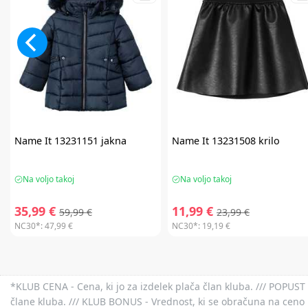
Name It
13231151 jakna
Name It
13231508 krilo
Na voljo takoj
Na voljo takoj
35,99 €
11,99 €
59,99 €
23,99 €
NC30*:
47,99 €
NC30*:
19,19 €
*KLUB CENA - Cena, ki jo za izdelek plača član kluba. /// POPUST 
člane kluba. /// KLUB BONUS - Vrednost, ki se obračuna na ceno 