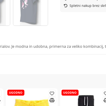
Spletni nakup brez skr
rialov. Je modna in udobna, primerna za veliko kombinacij, ta
UGODNO
UGODNO