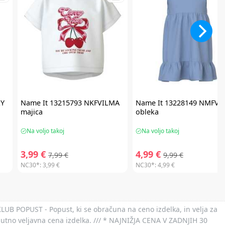
LY
Name It
13215793 NKFVILMA
Name It
13228149 NMFVI
majica
obleka
Na voljo takoj
Na voljo takoj
3,99 €
4,99 €
7,99 €
9,99 €
NC30*:
3,99 €
NC30*:
4,99 €
 KLUB POPUST - Popust, ki se obračuna na ceno izdelka, in velja za
nutno veljavna cena izdelka. /// * NAJNIŽJA CENA V ZADNJIH 30