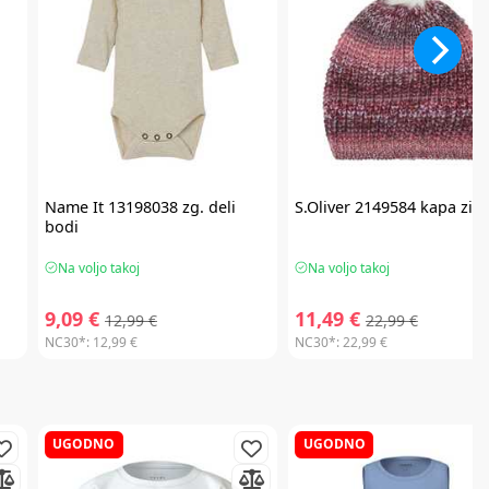
Name It
13198038 zg. deli
S.Oliver
2149584 kapa zim
bodi
Na voljo takoj
Na voljo takoj
9,09 €
11,49 €
12,99 €
22,99 €
NC30*:
12,99 €
NC30*:
22,99 €
UGODNO
UGODNO