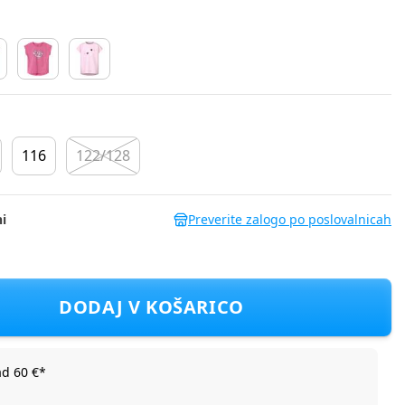
116
122/128
i
Preverite zalogo po poslovalnicah
NMFVIGEA D Modra 92
DODAJ V KOŠARICO
ad 60 €*