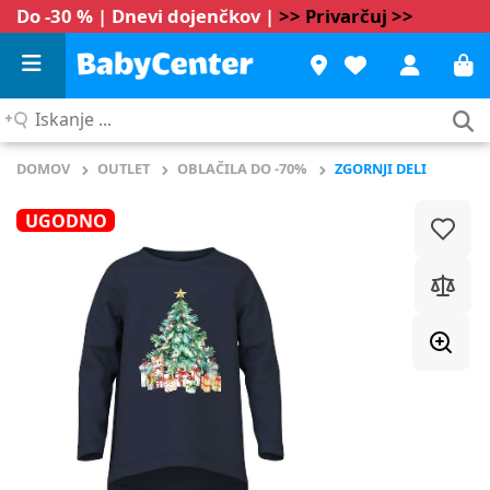
Do -30 % | Dnevi dojenčkov |
>> Privarčuj >>
Iskanje
...
DOMOV
OUTLET
OBLAČILA DO -70%
ZGORNJI DELI
UGODNO