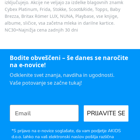
izključujejo. Akcije ne veljajo za izdelke blagovnih znamk
Cybex Platinum, Frida, Stokke, Scoot&Ride, Topps, Baby
Brezza, Britax Römer LUX, NUNA, Playbase, vse knjige,
albume, sličice, vsa začetna mleka in darilne kartice.
NC30=Najnižja cena zadnjih 30 dni
Bodite obveščeni – še danes se naročite
na e-novice!
Odklenite svet znanja, navdiha in ugodnosti.
Vaše potovanje se začne tukaj!
PRIJAVITE SE
*S prijavo na e-novice soglašate, da vam podjetje AKIDS
d.o.o. lahko na vaš elektronski naslov pošilja različna