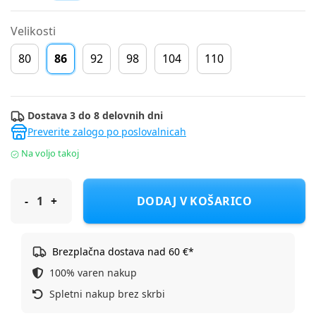
Velikosti
80
86
92
98
104
110
Dostava 3 do 8 delovnih dni
Preverite zalogo po poslovalnicah
Na voljo takoj
Name It majica DR 13250633 NMFVOSMAS LS NREG TOP D Mod
DODAJ V KOŠARICO
Brezplačna dostava nad 60 €*
100% varen nakup
Spletni nakup brez skrbi