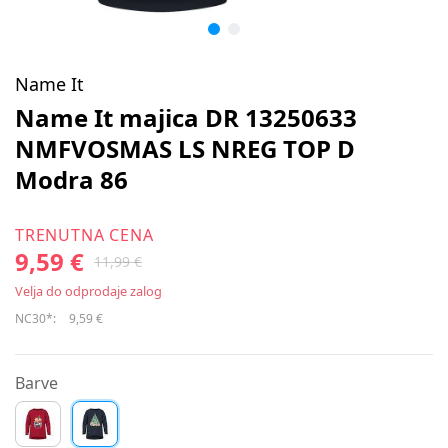
Name It
Name It majica DR 13250633
NMFVOSMAS LS NREG TOP D
Modra 86
TRENUTNA CENA
9,59 €
11,99 €
Velja do odprodaje zalog
NC30*:
9,59 €
Barve