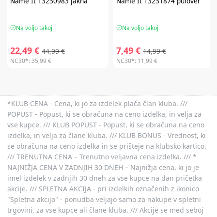
Name It
13230983 jakna
Name It
13231874 pulover
Na voljo takoj
Na voljo takoj
22,49 €
7,49 €
44,99 €
14,99 €
NC30*:
35,99 €
NC30*:
11,99 €
*KLUB CENA - Cena, ki jo za izdelek plača član kluba. ///
POPUST - Popust, ki se obračuna na ceno izdelka, in velja za
vse kupce. /// KLUB POPUST - Popust, ki se obračuna na ceno
izdelka, in velja za člane kluba. /// KLUB BONUS - Vrednost, ki
se obračuna na ceno izdelka in se prišteje na klubsko kartico.
/// TRENUTNA CENA – Trenutno veljavna cena izdelka. /// *
NAJNIŽJA CENA V ZADNJIH 30 DNEH – Najnižja cena, ki jo je
imel izdelek v zadnjih 30 dneh za vse kupce na dan pričetka
akcije. /// SPLETNA AKCIJA - pri izdelkih označenih z ikonico
"Spletna akcija" - ponudba veljajo samo za nakupe v spletni
trgovini, za vse kupce ali člane kluba. /// Akcije se med seboj