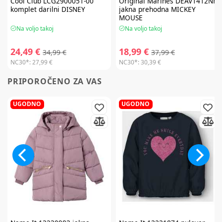
Cool Club
LCG2900051-00
Original Marines
DEAV1412NF
komplet darilni DISNEY
jakna prehodna MICKEY
MOUSE
Na voljo takoj
Na voljo takoj
24,49 €
18,99 €
34,99 €
37,99 €
NC30*:
27,99 €
NC30*:
30,39 €
PRIPOROČENO ZA VAS
UGODNO
UGODNO