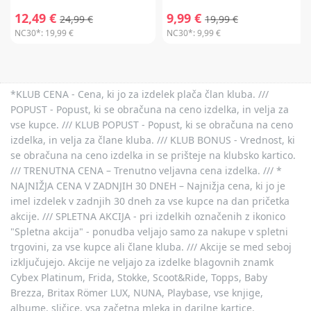
12,49 €
9,99 €
24,99 €
19,99 €
NC30*:
19,99 €
NC30*:
9,99 €
*KLUB CENA - Cena, ki jo za izdelek plača član kluba. ///
POPUST - Popust, ki se obračuna na ceno izdelka, in velja za
vse kupce. /// KLUB POPUST - Popust, ki se obračuna na ceno
izdelka, in velja za člane kluba. /// KLUB BONUS - Vrednost, ki
se obračuna na ceno izdelka in se prišteje na klubsko kartico.
/// TRENUTNA CENA – Trenutno veljavna cena izdelka. /// *
NAJNIŽJA CENA V ZADNJIH 30 DNEH – Najnižja cena, ki jo je
imel izdelek v zadnjih 30 dneh za vse kupce na dan pričetka
akcije. /// SPLETNA AKCIJA - pri izdelkih označenih z ikonico
"Spletna akcija" - ponudba veljajo samo za nakupe v spletni
trgovini, za vse kupce ali člane kluba. /// Akcije se med seboj
izključujejo. Akcije ne veljajo za izdelke blagovnih znamk
Cybex Platinum, Frida, Stokke, Scoot&Ride, Topps, Baby
Brezza, Britax Römer LUX, NUNA, Playbase, vse knjige,
albume, sličice, vsa začetna mleka in darilne kartice.