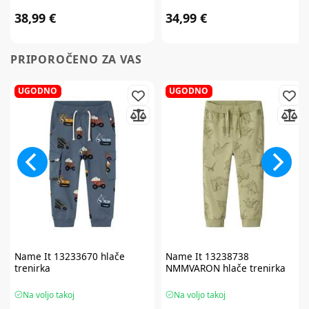
38,99 €
34,99 €
PRIPOROČENO ZA VAS
UGODNO
UGODNO
Name It
13233670 hlače
Name It
13238738
trenirka
NMMVARON hlače trenirka
Na voljo takoj
Na voljo takoj