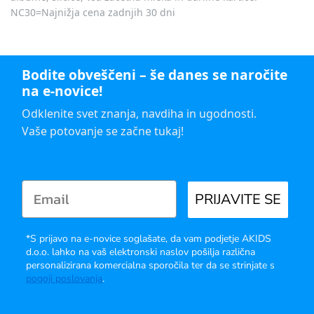
NC30=Najnižja cena zadnjih 30 dni
Bodite obveščeni – še danes se naročite
na e-novice!
Odklenite svet znanja, navdiha in ugodnosti.
Vaše potovanje se začne tukaj!
PRIJAVITE SE
*S prijavo na e-novice soglašate, da vam podjetje AKIDS
d.o.o. lahko na vaš elektronski naslov pošilja različna
personalizirana komercialna sporočila ter da se strinjate s
pogoji poslovanja
.