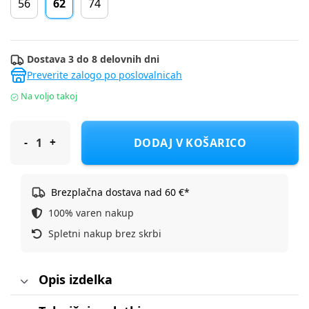
56
62
74
Dostava 3 do 8 delovnih dni
Preverite zalogo po poslovalnicah
Na voljo takoj
Name It jakna prehodna DR 13251599_26_1 NBMMAX F Siva 62
DODAJ V KOŠARICO
Brezplačna dostava nad 60 €*
100% varen nakup
Spletni nakup brez skrbi
Opis izdelka