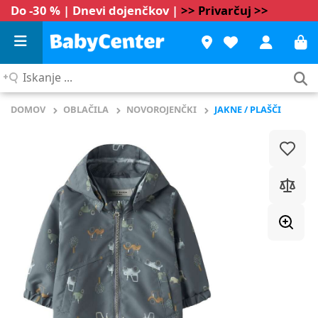
Do -30 % | Dnevi dojenčkov |
>> Privarčuj >>
Iskanje
...
DOMOV
OBLAČILA
NOVOROJENČKI
JAKNE / PLAŠČI