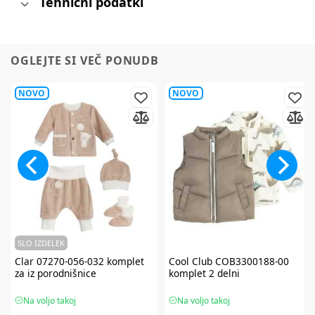
Tehnični podatki
OGLEJTE SI VEČ PONUDB
NOVO
NOVO
SLO IZDELEK
Clar
07270-056-032 komplet
Cool Club
COB3300188-00
za iz porodnišnice
komplet 2 delni
Na voljo takoj
Na voljo takoj