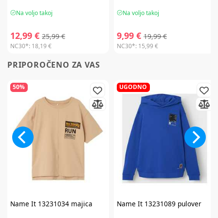
Na voljo takoj
Na voljo takoj
12,99 €
9,99 €
25,99 €
19,99 €
NC30*:
18,19 €
NC30*:
15,99 €
PRIPOROČENO ZA VAS
50%
UGODNO
Name It
13231034 majica
Name It
13231089 pulover