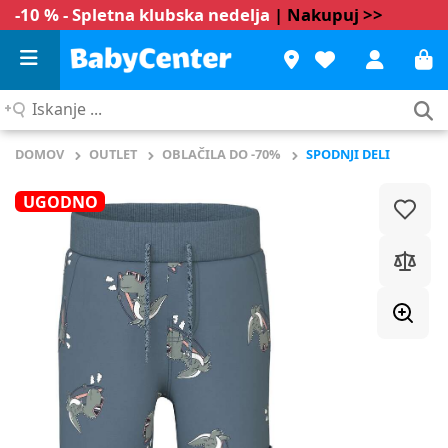
-10 % - Spletna klubska nedelja
| Nakupuj >>
Iskanje
...
DOMOV
OUTLET
OBLAČILA DO -70%
SPODNJI DELI
UGODNO