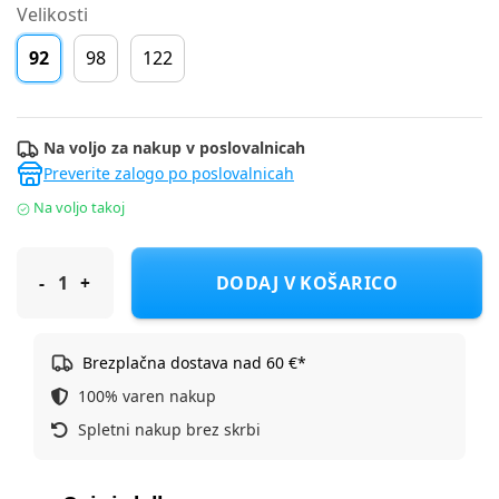
Velikosti
92
98
122
Na voljo za nakup v poslovalnicah
Preverite zalogo po poslovalnicah
Na voljo takoj
Name It hlače KH 13215007 NMMVERMO F Modra 92
DODAJ V KOŠARICO
Brezplačna dostava nad 60 €*
100% varen nakup
Spletni nakup brez skrbi