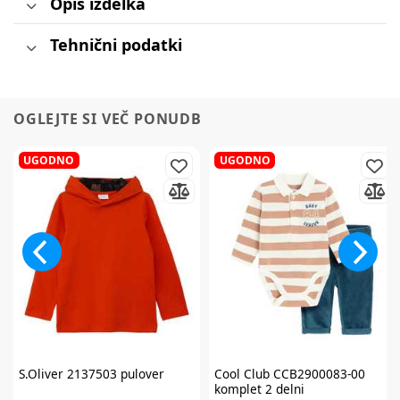
Opis izdelka
Tehnični podatki
OGLEJTE SI VEČ PONUDB
UGODNO
UGODNO
S.Oliver
2137503 pulover
Cool Club
CCB2900083-00
komplet 2 delni