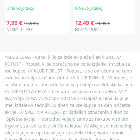
Na voljo takoj
Na voljo takoj
7,99 €
12,49 €
15,99 €
24,99 €
NC30*:
15,99 €
NC30*:
19,99 €
*KLUB CENA - Cena, ki jo za izdelek plača član kluba. ///
POPUST - Popust, ki se obračuna na ceno izdelka, in velja za
vse kupce. /// KLUB POPUST - Popust, ki se obračuna na ceno
izdelka, in velja za člane kluba. /// KLUB BONUS - Vrednost, ki
se obračuna na ceno izdelka in se prišteje na klubsko kartico.
/// TRENUTNA CENA – Trenutno veljavna cena izdelka. /// *
NAJNIŽJA CENA V ZADNJIH 30 DNEH – Najnižja cena, ki jo je
imel izdelek v zadnjih 30 dneh za vse kupce na dan pričetka
akcije. /// SPLETNA AKCIJA - pri izdelkih označenih z ikonico
"Spletna akcija" - ponudba veljajo samo za nakupe v spletni
trgovini, za vse kupce ali člane kluba. /// Akcije se med seboj
izključujejo. Akcije ne veljajo za izdelke blagovnih znamk
Cybex Platinum, Frida, Stokke, Scoot&Ride, Topps, Baby