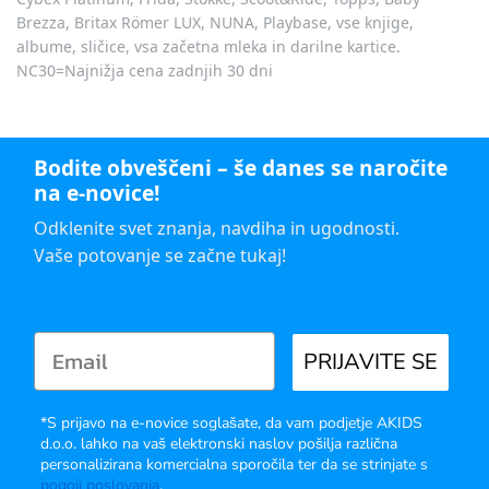
Brezza, Britax Römer LUX, NUNA, Playbase, vse knjige,
albume, sličice, vsa začetna mleka in darilne kartice.
NC30=Najnižja cena zadnjih 30 dni
Bodite obveščeni – še danes se naročite
na e-novice!
Odklenite svet znanja, navdiha in ugodnosti.
Vaše potovanje se začne tukaj!
PRIJAVITE SE
*S prijavo na e-novice soglašate, da vam podjetje AKIDS
d.o.o. lahko na vaš elektronski naslov pošilja različna
personalizirana komercialna sporočila ter da se strinjate s
pogoji poslovanja
.