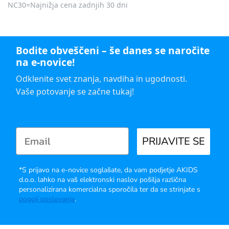
NC30=Najnižja cena zadnjih 30 dni
Bodite obveščeni – še danes se naročite
na e-novice!
Odklenite svet znanja, navdiha in ugodnosti.
Vaše potovanje se začne tukaj!
PRIJAVITE SE
*S prijavo na e-novice soglašate, da vam podjetje AKIDS
d.o.o. lahko na vaš elektronski naslov pošilja različna
personalizirana komercialna sporočila ter da se strinjate s
pogoji poslovanja
.