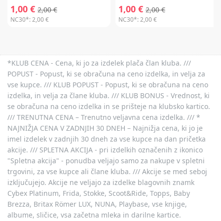
1,00 €
1,00 €
2,00 €
2,00 €
NC30*:
2,00 €
NC30*:
2,00 €
*KLUB CENA - Cena, ki jo za izdelek plača član kluba. ///
POPUST - Popust, ki se obračuna na ceno izdelka, in velja za
vse kupce. /// KLUB POPUST - Popust, ki se obračuna na ceno
izdelka, in velja za člane kluba. /// KLUB BONUS - Vrednost, ki
se obračuna na ceno izdelka in se prišteje na klubsko kartico.
/// TRENUTNA CENA – Trenutno veljavna cena izdelka. /// *
NAJNIŽJA CENA V ZADNJIH 30 DNEH – Najnižja cena, ki jo je
imel izdelek v zadnjih 30 dneh za vse kupce na dan pričetka
akcije. /// SPLETNA AKCIJA - pri izdelkih označenih z ikonico
"Spletna akcija" - ponudba veljajo samo za nakupe v spletni
trgovini, za vse kupce ali člane kluba. /// Akcije se med seboj
izključujejo. Akcije ne veljajo za izdelke blagovnih znamk
Cybex Platinum, Frida, Stokke, Scoot&Ride, Topps, Baby
Brezza, Britax Römer LUX, NUNA, Playbase, vse knjige,
albume, sličice, vsa začetna mleka in darilne kartice.