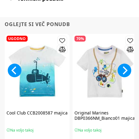
OGLEJTE SI VEČ PONUDB
UGODNO
70%
Cool Club
CCB2008587 majica
Original Marines
DBP0366NM_Bianco01 majica
Na voljo takoj
Na voljo takoj