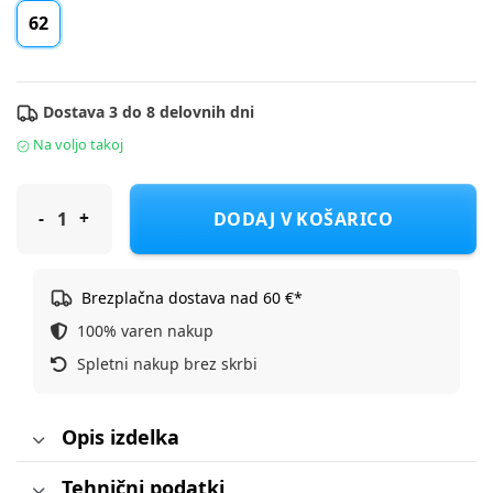
62
Dostava 3 do 8 delovnih dni
Na voljo takoj
Cool Club MAJICA KR CCB2008573 6561270 62
DODAJ V KOŠARICO
Brezplačna dostava nad 60 €*
100% varen nakup
Spletni nakup brez skrbi
Opis izdelka
Tehnični podatki