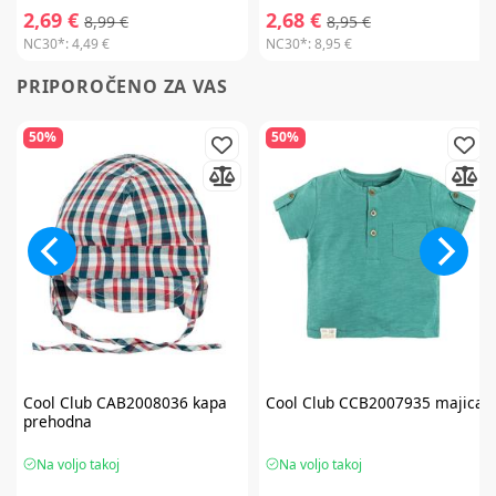
2,69 €
2,68 €
8,99 €
8,95 €
NC30*:
4,49 €
NC30*:
8,95 €
PRIPOROČENO ZA VAS
50%
50%
Cool Club
CAB2008036 kapa
Cool Club
CCB2007935 majica
prehodna
Na voljo takoj
Na voljo takoj