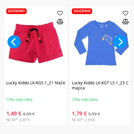
UGODNO
UGODNO
Lucky Kiddo
LK-KGS 1_21 hlače
Lucky Kiddo
LK-KGT LS 1_23 C
majica
Na voljo takoj
Na voljo takoj
1,49 €
1,79 €
4,99 €
5,99 €
NC30*:
2,49 €
NC30*:
2,99 €