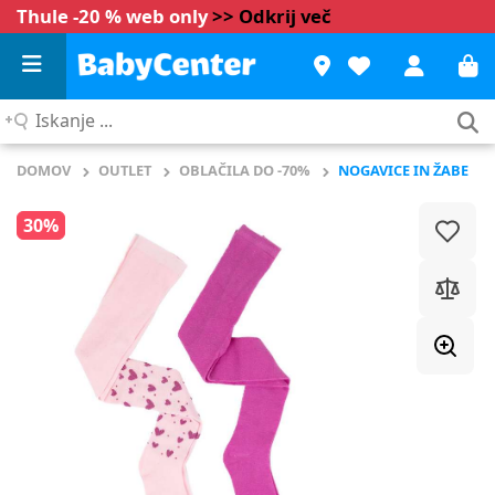
Thule -20 % web only
>> Odkrij več
Iskanje
...
DOMOV
OUTLET
OBLAČILA DO -70%
NOGAVICE IN ŽABE
30%