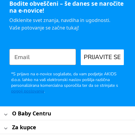
Bodite obveščeni – še danes se naročite
na e-novice!
Odklenite svet znanja, navdiha in ugodnosti.
Vaše potovanje se začne tukaj!
PRIJAVITE SE
*S prijavo na e-novice soglašate, da vam podjetje AKIDS
d.o.o. lahko na vaš elektronski naslov pošilja različna
personalizirana komercialna sporočila ter da se strinjate s
pogoji poslovanja
.
O Baby Centru
Za kupce