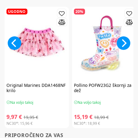
UGODNO
20%
Original Marines
DDA1468NF
Pollino
POFW23G2 škornji za
krilo
dež
Na voljo takoj
Na voljo takoj
9,97 €
15,19 €
19,95 €
18,99 €
NC30*:
15,96 €
NC30*:
18,99 €
PRIPOROČENO ZA VAS