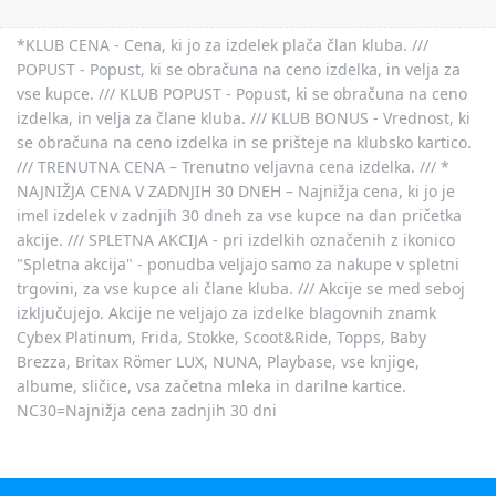
*KLUB CENA - Cena, ki jo za izdelek plača član kluba. ///
POPUST - Popust, ki se obračuna na ceno izdelka, in velja za
vse kupce. /// KLUB POPUST - Popust, ki se obračuna na ceno
izdelka, in velja za člane kluba. /// KLUB BONUS - Vrednost, ki
se obračuna na ceno izdelka in se prišteje na klubsko kartico.
/// TRENUTNA CENA – Trenutno veljavna cena izdelka. /// *
NAJNIŽJA CENA V ZADNJIH 30 DNEH – Najnižja cena, ki jo je
imel izdelek v zadnjih 30 dneh za vse kupce na dan pričetka
akcije. /// SPLETNA AKCIJA - pri izdelkih označenih z ikonico
"Spletna akcija" - ponudba veljajo samo za nakupe v spletni
trgovini, za vse kupce ali člane kluba. /// Akcije se med seboj
izključujejo. Akcije ne veljajo za izdelke blagovnih znamk
Cybex Platinum, Frida, Stokke, Scoot&Ride, Topps, Baby
Brezza, Britax Römer LUX, NUNA, Playbase, vse knjige,
albume, sličice, vsa začetna mleka in darilne kartice.
NC30=Najnižja cena zadnjih 30 dni