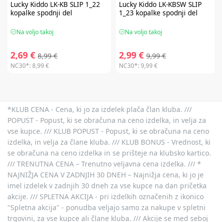
Lucky Kiddo
LK-KB SLIP 1_22
Lucky Kiddo
LK-KBSW SLIP
kopalke spodnji del
1_23 kopalke spodnji del
Na voljo takoj
Na voljo takoj
2,69 €
2,99 €
8,99 €
9,99 €
NC30*:
8,99 €
NC30*:
9,99 €
*KLUB CENA - Cena, ki jo za izdelek plača član kluba. ///
POPUST - Popust, ki se obračuna na ceno izdelka, in velja za
vse kupce. /// KLUB POPUST - Popust, ki se obračuna na ceno
izdelka, in velja za člane kluba. /// KLUB BONUS - Vrednost, ki
se obračuna na ceno izdelka in se prišteje na klubsko kartico.
/// TRENUTNA CENA – Trenutno veljavna cena izdelka. /// *
NAJNIŽJA CENA V ZADNJIH 30 DNEH – Najnižja cena, ki jo je
imel izdelek v zadnjih 30 dneh za vse kupce na dan pričetka
akcije. /// SPLETNA AKCIJA - pri izdelkih označenih z ikonico
"Spletna akcija" - ponudba veljajo samo za nakupe v spletni
trgovini, za vse kupce ali člane kluba. /// Akcije se med seboj