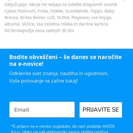
izključujejo. Akcije ne veljajo za izdelke blagovnih znamk
Cybex Platinum, Frida, Stokke, Scoot&Ride, Topps, Baby
Brezza, Britax Römer LUX, NUNA, Playbase, vse knjige,
albume, sličice, vsa začetna mleka in darilne kartice.
NC30=Najnižja cena zadnjih 30 dni
Bodite obveščeni – še danes se naročite
na e-novice!
Odklenite svet znanja, navdiha in ugodnosti.
Vaše potovanje se začne tukaj!
PRIJAVITE SE
*S prijavo na e-novice soglašate, da vam podjetje AKIDS
d.o.o. lahko na vaš elektronski naslov pošilja različna