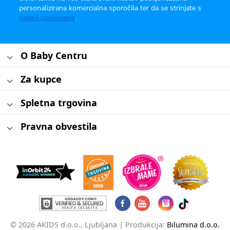
personalizirana komercialna sporočila ter da se strinjate s
pogoji poslovanja
.
O Baby Centru
Za kupce
Spletna trgovina
Pravna obvestila
© 2026 AKIDS d.o.o., Ljubljana |
Produkcija:
Bilumina d.o.o.