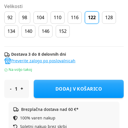
Velikosti
92
98
104
110
116
122
128
134
140
146
152
Dostava 3 do 8 delovnih dni
Preverite zalogo po poslovalnicah
Na voljo takoj
Lucky Kiddo hlače trenirka DH LK-KBJP 1_26 CUT-7 F Bež 122
DODAJ V KOŠARICO
Brezplačna dostava nad 60 €*
100% varen nakup
Spletni nakup brez skrbi