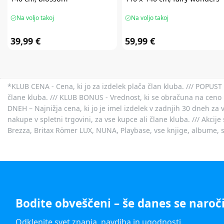
Na voljo takoj
Na voljo takoj
39,99 €
59,99 €
*KLUB CENA - Cena, ki jo za izdelek plača član kluba. /// POPUST 
člane kluba. /// KLUB BONUS - Vrednost, ki se obračuna na ceno 
DNEH – Najnižja cena, ki jo je imel izdelek v zadnjih 30 dneh za 
nakupe v spletni trgovini, za vse kupce ali člane kluba. /// Akci
Brezza, Britax Römer LUX, NUNA, Playbase, vse knjige, albume, sl
Bodite obveščeni – še danes se naroči
Odklenite svet znanja, navdiha in ugodnosti.