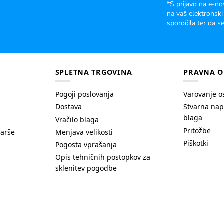
*S prijavo na e-no
na vaš elektronski
sporočila ter da se
SPLETNA TRGOVINA
PRAVNA O
Pogoji poslovanja
Varovanje o
Dostava
Stvarna nap
blaga
Vračilo blaga
Pritožbe
tarše
Menjava velikosti
Piškotki
Pogosta vprašanja
Opis tehničnih postopkov za
sklenitev pogodbe