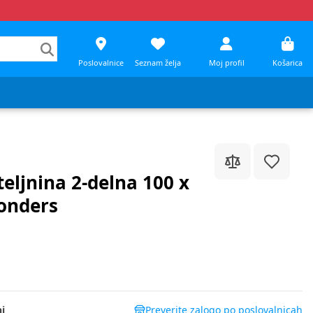
Poslovalnice
Seznam želja
Moj profil
Košarica
teljnina 2-delna 100 x
onders
i
Preverite zalogo po poslovalnicah