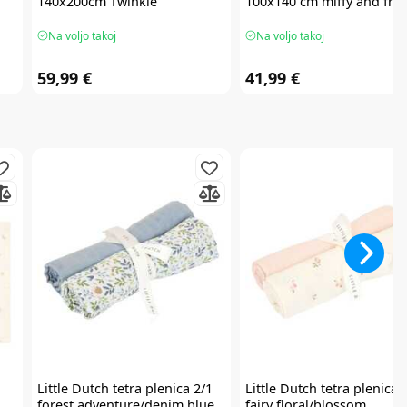
140x200cm Twinkle
100x140 cm miffy and fri
Na voljo takoj
Na voljo takoj
59,99 €
41,99 €
Little Dutch
tetra plenica 2/1
Little Dutch
tetra plenica 
forest adventure/denim blue
fairy floral/blossom