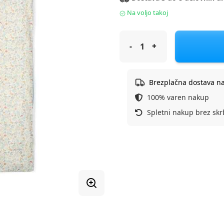
Na voljo takoj
Little Dutch posteljnina 2-del
Brezplačna dostava n
100% varen nakup
Spletni nakup brez skr