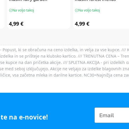
Na voljo takoj
Na voljo takoj
4,99 €
4,99 €
- Popust, ki se obračuna na ceno izdelka, in velja za vse kupce. ///
izdelka in se prišteje na klubsko kartico. /// TRENUTNA CENA – Tre
vse kupce na dan pričetka akcije. /// SPLETNA AKCIJA - pri izdelkih 
je se med seboj izključujejo. Akcije ne veljajo za izdelke blagovnih
ičice, vsa začetna mleka in darilne kartice. NC30=Najnižja cena za
te na e-novice!