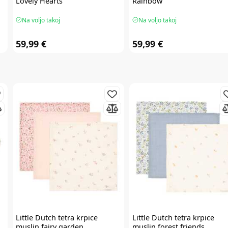
Lovely Hearts
Rainbow
Na voljo takoj
Na voljo takoj
59,99 €
59,99 €
Little Dutch
tetra krpice
Little Dutch
tetra krpice
muslin fairy garden
muslin forest friends