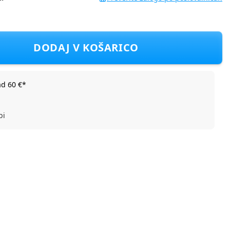
na 100 x 140 cm forest wonders
DODAJ V KOŠARICO
ad 60 €*
bi