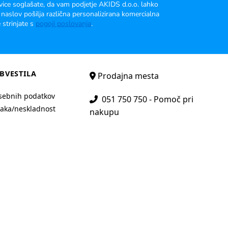
vice soglašate, da vam podjetje AKIDS d.o.o. lahko
 naslov pošilja različna personalizirana komercialna
 strinjate s
pogoji poslovanja
.
BVESTILA
Prodajna mesta
sebnih podatkov
051 750 750 - Pomoč pri
aka/neskladnost
nakupu