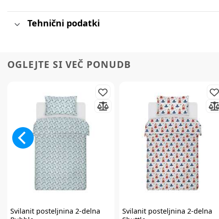
Tehnični podatki
OGLEJTE SI VEČ PONUDB
Svilanit
posteljnina 2-delna
Svilanit
posteljnina 2-delna