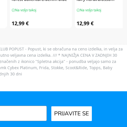
Na voljo takoj
Na voljo takoj
12,99 €
12,99 €
 KLUB POPUST - Popust, ki se obračuna na ceno izdelka, in velja za
nutno veljavna cena izdelka. /// * NAJNIŽJA CENA V ZADNJIH 30
označenih z ikonico "Spletna akcija" - ponudba veljajo samo za
 znamk Cybex Platinum, Frida, Stokke, Scoot&Ride, Topps, Baby
dnjih 30 dni
PRIJAVITE SE