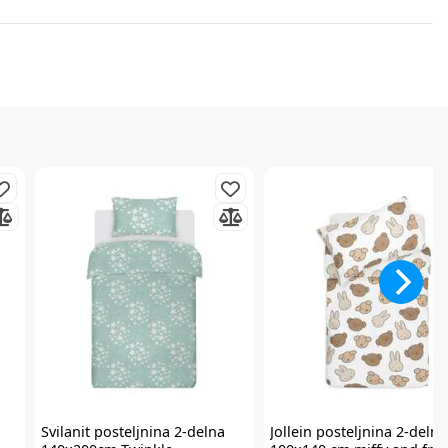
Svilanit
posteljnina 2-delna
Jollein
posteljnina 2-delna