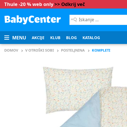
Thule -20 % web only
>> Odkrij več
Iskanje
...
MENU
AKCIJE
KLUB
BLOG
KATALOG
DOMOV
V OTROŠKI SOBI
POSTELJNINA
KOMPLETI