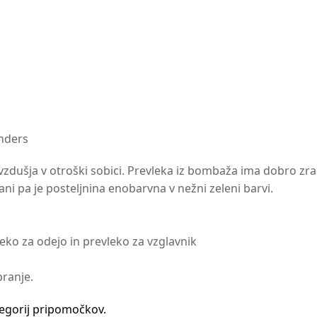
onders
 vzdušja v otroški sobici. Prevleka iz bombaža ima dobro zra
ani pa je posteljnina enobarvna v nežni zeleni barvi.
leko za odejo in prevleko za vzglavnik
pranje.
tegorij pripomočkov.