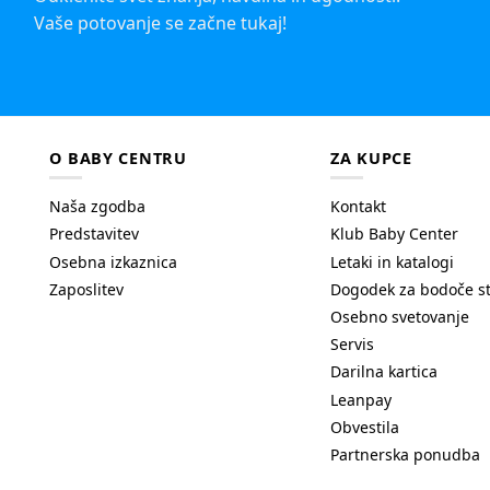
Vaše potovanje se začne tukaj!
O BABY CENTRU
ZA KUPCE
Naša zgodba
Kontakt
Predstavitev
Klub Baby Center
Osebna izkaznica
Letaki in katalogi
Zaposlitev
Dogodek za bodoče s
Osebno svetovanje
Servis
Darilna kartica
Leanpay
Obvestila
Partnerska ponudba