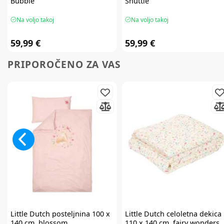
Bubble
Shuttle
Na voljo takoj
Na voljo takoj
59,99 €
59,99 €
PRIPOROČENO ZA VAS
Little Dutch
posteljnina 100 x
Little Dutch
celoletna dekica
140 cm, blossom
110 x 140 cm, fairy wonders