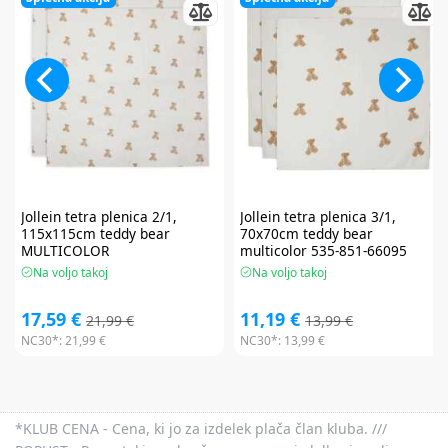
Jollein
tetra plenica 2/1,
Jollein
tetra plenica 3/1,
115x115cm teddy bear
70x70cm teddy bear
MULTICOLOR
multicolor 535-851-66095
Na voljo takoj
Na voljo takoj
17,59 €
11,19 €
21,99 €
13,99 €
NC30*:
21,99 €
NC30*:
13,99 €
*KLUB CENA - Cena, ki jo za izdelek plača član kluba. ///