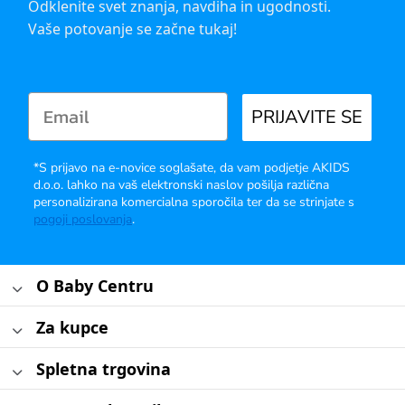
Odklenite svet znanja, navdiha in ugodnosti.
Vaše potovanje se začne tukaj!
PRIJAVITE SE
*S prijavo na e-novice soglašate, da vam podjetje AKIDS
d.o.o. lahko na vaš elektronski naslov pošilja različna
personalizirana komercialna sporočila ter da se strinjate s
pogoji poslovanja
.
O Baby Centru
Za kupce
Spletna trgovina