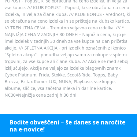
POPUST - Popust, ki se obračuna na ceno izdelka, in velja za
vse kupce. /// KLUB POPUST - Popust, ki se obračuna na ceno
izdelka, in velja za člane kluba. /// KLUB BONUS - Vrednost, ki
se obračuna na ceno izdelka in se prišteje na klubsko kartico.
/// TRENUTNA CENA – Trenutno veljavna cena izdelka. /// *
NAJNIŽJA CENA V ZADNJIH 30 DNEH – Najnižja cena, ki jo je
imel izdelek v zadnjih 30 dneh za vse kupce na dan pričetka
akcije. /// SPLETNA AKCIJA - pri izdelkih označenih z ikonico
"Spletna akcija" - ponudba veljajo samo za nakupe v spletni
trgovini, za vse kupce ali člane kluba. /// Akcije se med seboj
izključujejo. Akcije ne veljajo za izdelke blagovnih znamk
Cybex Platinum, Frida, Stokke, Scoot&Ride, Topps, Baby
Brezza, Britax Römer LUX, NUNA, Playbase, vse knjige,
albume, sličice, vsa začetna mleka in darilne kartice.
NC30=Najnižja cena zadnjih 30 dni
Bodite obveščeni – še danes se naročite
na e-novice!