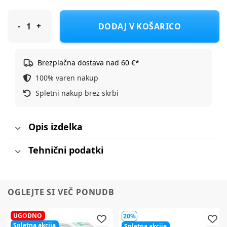
Jollein rjuha 2/1 jersey 70/75x140/150cm sea green/biscuit
DODAJ V KOŠARICO
Brezplačna dostava nad 60 €*
100% varen nakup
Spletni nakup brez skrbi
Opis izdelka
Tehnični podatki
OGLEJTE SI VEČ PONUDB
UGODNO
20%
Spletna akcija
Spletna akcija