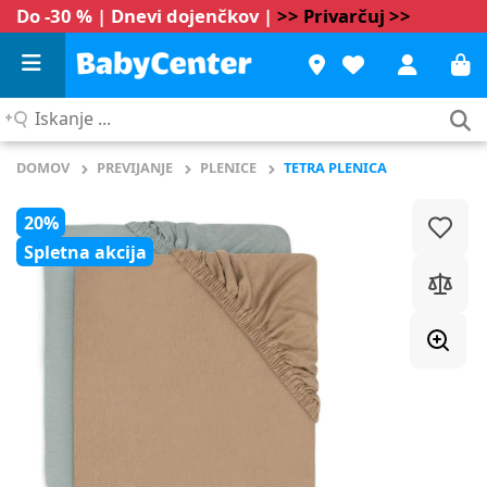
Do -30 % | Dnevi dojenčkov |
>> Privarčuj >>
Iskanje
...
DOMOV
PREVIJANJE
PLENICE
TETRA PLENICA
20%
Spletna akcija