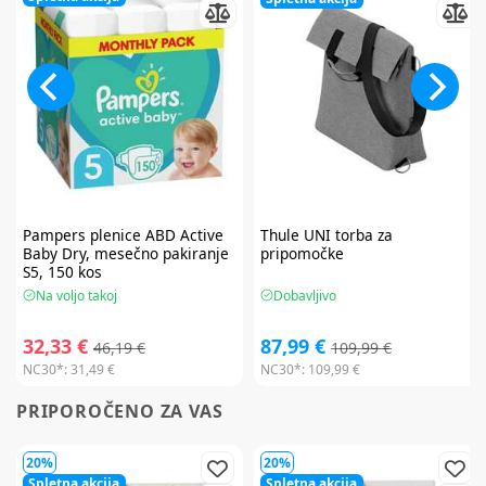
Pampers
plenice ABD Active
Thule
UNI torba za
Baby Dry, mesečno pakiranje
pripomočke
S5, 150 kos
Na voljo takoj
Dobavljivo
32,33 €
87,99 €
46,19 €
109,99 €
NC30*:
31,49 €
NC30*:
109,99 €
PRIPOROČENO ZA VAS
20%
20%
Spletna akcija
Spletna akcija