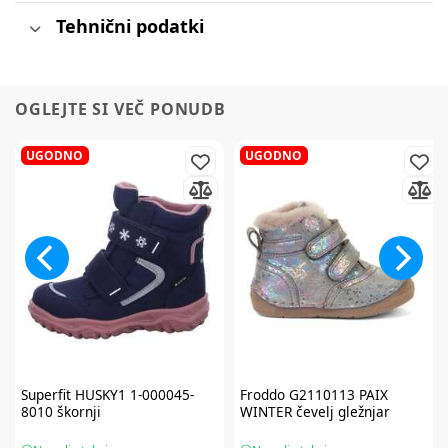
Tehnični podatki
OGLEJTE SI VEČ PONUDB
UGODNO
UGODNO
Superfit
HUSKY1 1-000045-
Froddo
G2110113 PAIX
8010 škornji
WINTER čevelj gležnjar