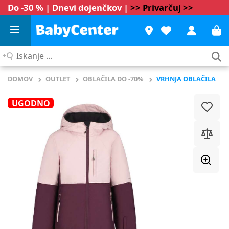
Do -30 % | Dnevi dojenčkov |
>> Privarčuj >>
Iskanje
...
DOMOV
OUTLET
OBLAČILA DO -70%
VRHNJA OBLAČILA
UGODNO