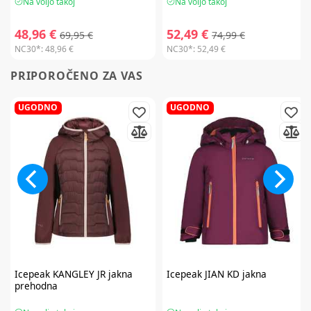
Na voljo takoj
Na voljo takoj
48,96 €
52,49 €
69,95 €
74,99 €
NC30*:
48,96 €
NC30*:
52,49 €
PRIPOROČENO ZA VAS
UGODNO
UGODNO
Icepeak
KANGLEY JR jakna
Icepeak
JIAN KD jakna
prehodna