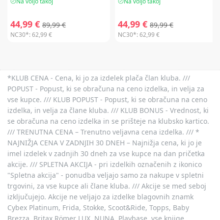
Na voljo takoj
Na voljo takoj
44,99 €
44,99 €
89,99 €
89,99 €
NC30*:
62,99 €
NC30*:
62,99 €
*KLUB CENA - Cena, ki jo za izdelek plača član kluba. ///
POPUST - Popust, ki se obračuna na ceno izdelka, in velja za
vse kupce. /// KLUB POPUST - Popust, ki se obračuna na ceno
izdelka, in velja za člane kluba. /// KLUB BONUS - Vrednost, ki
se obračuna na ceno izdelka in se prišteje na klubsko kartico.
/// TRENUTNA CENA – Trenutno veljavna cena izdelka. /// *
NAJNIŽJA CENA V ZADNJIH 30 DNEH – Najnižja cena, ki jo je
imel izdelek v zadnjih 30 dneh za vse kupce na dan pričetka
akcije. /// SPLETNA AKCIJA - pri izdelkih označenih z ikonico
"Spletna akcija" - ponudba veljajo samo za nakupe v spletni
trgovini, za vse kupce ali člane kluba. /// Akcije se med seboj
izključujejo. Akcije ne veljajo za izdelke blagovnih znamk
Cybex Platinum, Frida, Stokke, Scoot&Ride, Topps, Baby
Brezza, Britax Römer LUX, NUNA, Playbase, vse knjige,