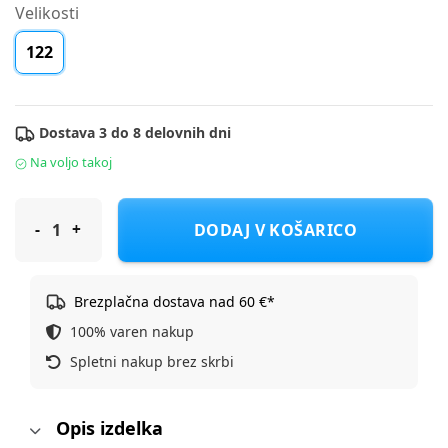
Velikosti
122
Dostava 3 do 8 delovnih dni
Na voljo takoj
Icepeak ski jakna DR LINDLEY JR D Roza 122
DODAJ V KOŠARICO
Brezplačna dostava nad 60 €*
100% varen nakup
Spletni nakup brez skrbi
Opis izdelka