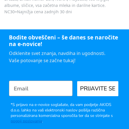
albume, sličice, vsa začetna mleka in darilne kartice.
NC30=Najnižja cena zadnjih 30 dni
Bodite obveščeni – še danes se naročite
na e-novice!
Odklenite svet znanja, navdiha in ugodnosti.
Vaše potovanje se začne tukaj!
PRIJAVITE SE
*S prijavo na e-novice soglašate, da vam podjetje AKIDS
d.o.o. lahko na vaš elektronski naslov pošilja različna
personalizirana komercialna sporočila ter da se strinjate s
pogoji poslovanja
.