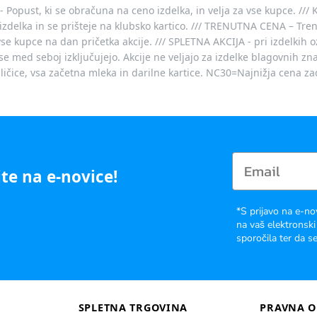
- Popust, ki se obračuna na ceno izdelka, in velja za vse kupce. ///
izdelka in se prišteje na klubsko kartico. /// TRENUTNA CENA – Tre
vse kupce na dan pričetka akcije. /// SPLETNA AKCIJA - pri izdelkih 
je se med seboj izključujejo. Akcije ne veljajo za izdelke blagovnih
ičice, vsa začetna mleka in darilne kartice. NC30=Najnižja cena za
te na e-novice!
*S prijavo na e-no
na vaš elektronski
sporočila ter da se
SPLETNA TRGOVINA
PRAVNA O