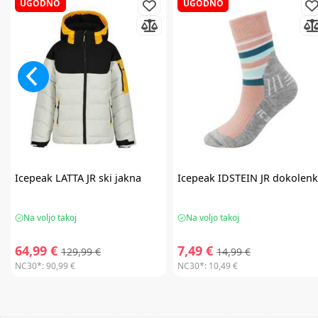
UGODNO
UGODNO
Icepeak
LATTA JR ski jakna
Icepeak
IDSTEIN JR dokolen
Na voljo takoj
Na voljo takoj
64,99 €
7,49 €
129,99 €
14,99 €
NC30*:
90,99 €
NC30*:
10,49 €