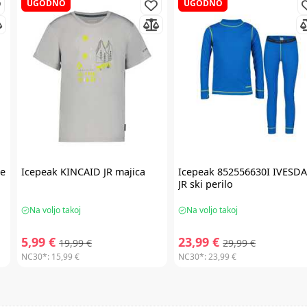
UGODNO
UGODNO
ke
Icepeak
KINCAID JR majica
Icepeak
852556630I IVESD
JR ski perilo
Na voljo takoj
Na voljo takoj
5,99 €
23,99 €
19,99 €
29,99 €
NC30*:
15,99 €
NC30*:
23,99 €