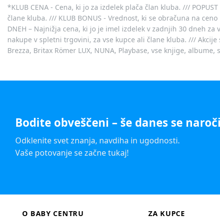
*KLUB CENA - Cena, ki jo za izdelek plača član kluba. /// POPUST 
člane kluba. /// KLUB BONUS - Vrednost, ki se obračuna na ceno 
DNEH – Najnižja cena, ki jo je imel izdelek v zadnjih 30 dneh za 
nakupe v spletni trgovini, za vse kupce ali člane kluba. /// Akci
Brezza, Britax Römer LUX, NUNA, Playbase, vse knjige, albume, sl
Bodite obveščeni – še danes se naroči
Odklenite svet znanja, navdiha in ugodnosti.
Vaše potovanje se začne tukaj!
O BABY CENTRU
ZA KUPCE