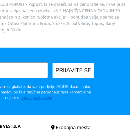
 KLUB POPUST - Popust, ki se obračuna na ceno izdelka, in velja za
nutno veljavna cena izdelka. /// * NAJNIŽJA CENA V ZADNJIH 30
označenih z ikonico "Spletna akcija" - ponudba veljajo samo za
 znamk Cybex Platinum, Frida, Stokke, Scoot&Ride, Topps, Baby
dnjih 30 dni
PRIJAVITE SE
vice soglašate, da vam podjetje AKIDS d.o.o. lahko
 naslov pošilja različna personalizirana komercialna
 strinjate s
pogoji poslovanja
.
BVESTILA
Prodajna mesta