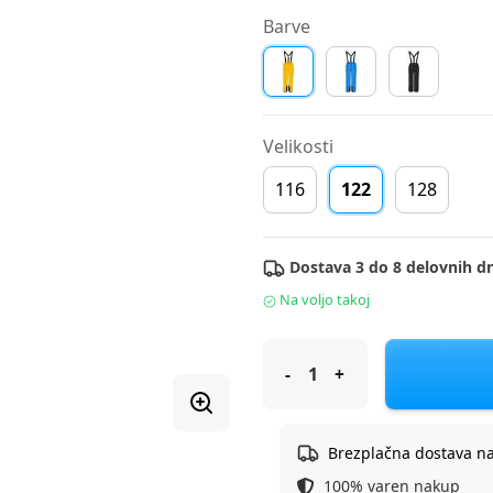
Barve
Velikosti
116
122
128
Dostava 3 do 8 delovnih dn
Na voljo takoj
Icepeak ski hlače LISMAN JR F
Brezplačna dostava n
100% varen nakup