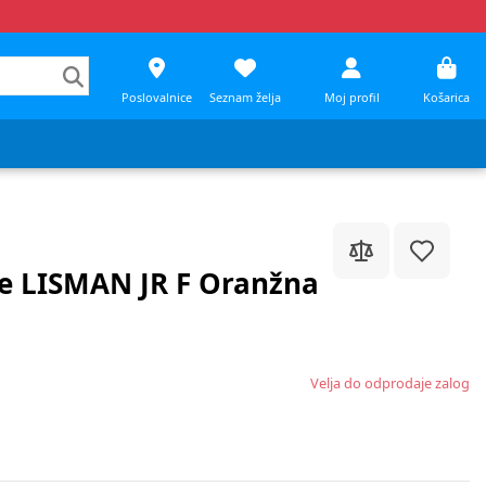
Poslovalnice
Seznam želja
Moj profil
Košarica
če LISMAN JR F Oranžna
Velja do odprodaje zalog