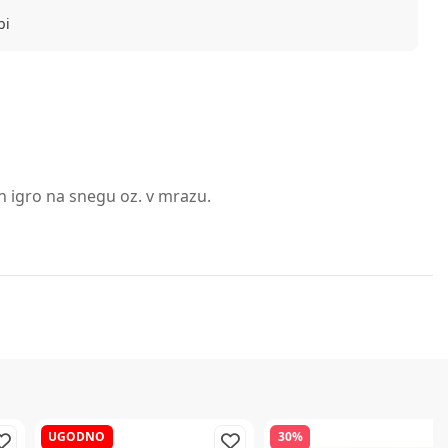
bi
in igro na snegu oz. v mrazu.
UGODNO
30%