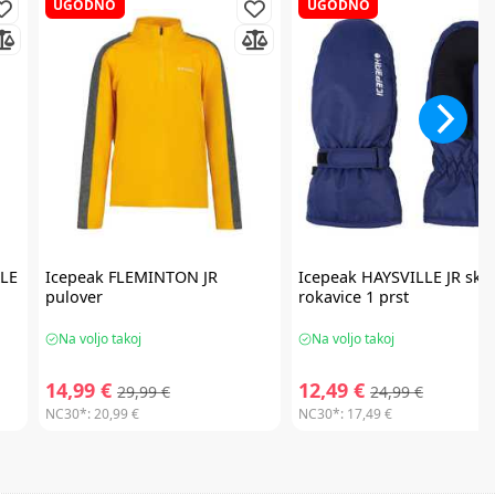
UGODNO
UGODNO
ALE
Icepeak
FLEMINTON JR
Icepeak
HAYSVILLE JR ski
pulover
rokavice 1 prst
Na voljo takoj
Na voljo takoj
14,99 €
12,49 €
29,99 €
24,99 €
NC30*:
20,99 €
NC30*:
17,49 €