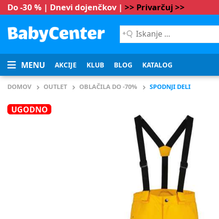
Do -30 % | Dnevi dojenčkov |
>> Privarčuj >>
Iskanje
...
MENU
AKCIJE
KLUB
BLOG
KATALOG
DOMOV
OUTLET
OBLAČILA DO -70%
SPODNJI DELI
UGODNO