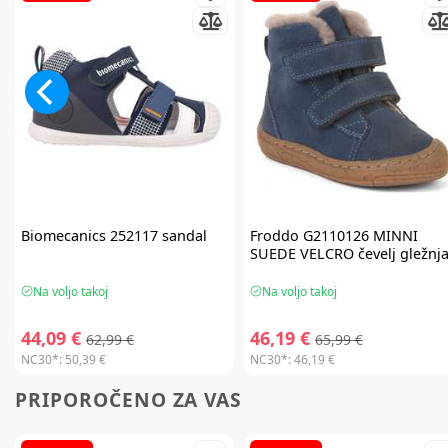
Biomecanics
252117 sandal
Froddo
G2110126 MINNI
SUEDE VELCRO čevelj gležnja
Na voljo takoj
Na voljo takoj
44,09 €
46,19 €
62,99 €
65,99 €
NC30*:
50,39 €
NC30*:
46,19 €
PRIPOROČENO ZA VAS