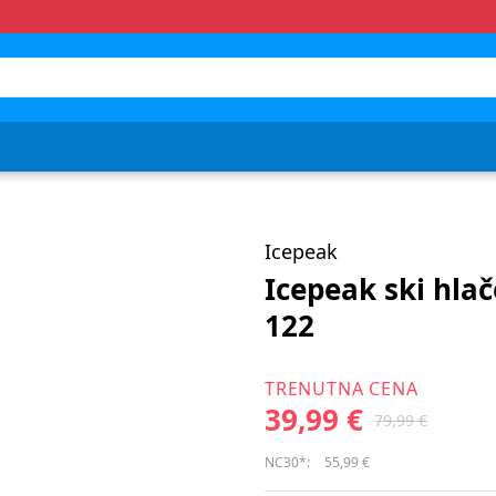
Icepeak
Icepeak ski hla
122
TRENUTNA CENA
39,99 €
79,99 €
NC30*:
55,99 €