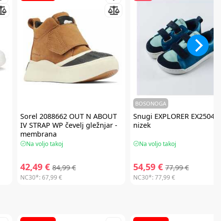
BOSONOGA
Sorel
2088662 OUT N ABOUT
Snugi
EXPLORER EX2504 če
IV STRAP WP čevelj gležnjar -
nizek
membrana
Na voljo takoj
Na voljo takoj
42,49 €
54,59 €
84,99 €
77,99 €
NC30*:
67,99 €
NC30*:
77,99 €