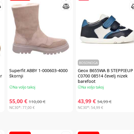
BOSONOGA
Superfit
ABBY 1-000603-4000
Geox
B655WA B STEPPIEUP
r
škornji
C0700 08514 čevelj nizek
barefoot
Na voljo takoj
Na voljo takoj
55,00 €
43,99 €
110,00 €
54,99 €
NC30*:
77,00 €
NC30*:
54,99 €