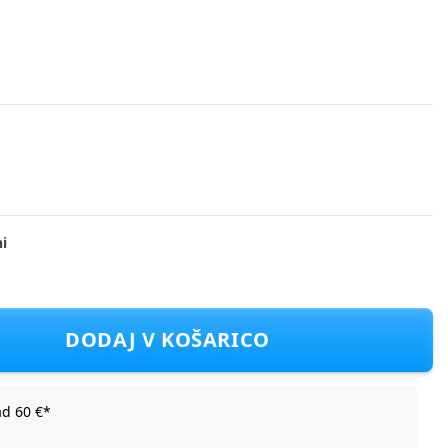
i
 Oranžna 122
DODAJ V KOŠARICO
ad 60 €*