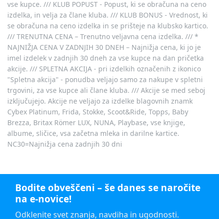
vse kupce. /// KLUB POPUST - Popust, ki se obračuna na ceno
izdelka, in velja za člane kluba. /// KLUB BONUS - Vrednost, ki
se obračuna na ceno izdelka in se prišteje na klubsko kartico.
/// TRENUTNA CENA – Trenutno veljavna cena izdelka. /// *
NAJNIŽJA CENA V ZADNJIH 30 DNEH – Najnižja cena, ki jo je
imel izdelek v zadnjih 30 dneh za vse kupce na dan pričetka
akcije. /// SPLETNA AKCIJA - pri izdelkih označenih z ikonico
"Spletna akcija" - ponudba veljajo samo za nakupe v spletni
trgovini, za vse kupce ali člane kluba. /// Akcije se med seboj
izključujejo. Akcije ne veljajo za izdelke blagovnih znamk
Cybex Platinum, Frida, Stokke, Scoot&Ride, Topps, Baby
Brezza, Britax Römer LUX, NUNA, Playbase, vse knjige,
albume, sličice, vsa začetna mleka in darilne kartice.
NC30=Najnižja cena zadnjih 30 dni
Bodite obveščeni – še danes se naročite
na e-novice!
Odklenite svet znanja, navdiha in ugodnosti.