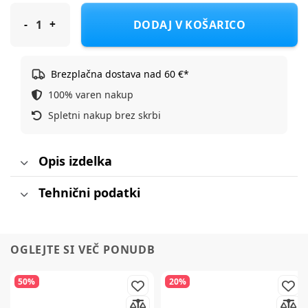
Haakaa cucelj silikon 3. gen, počasen pretok, 2 kos BHK067-S
DODAJ V KOŠARICO
Brezplačna dostava nad 60 €*
100% varen nakup
Spletni nakup brez skrbi
Opis izdelka
Tehnični podatki
OGLEJTE SI VEČ PONUDB
50%
20%