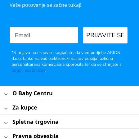
Vaše potovanje se začne tukaj!
PRIJAVITE SE
*S prijavo na e-novice soglašate, da vam podjetje AKIDS
d.o.o. lahko na vaš elektronski naslov pošilja različna
personalizirana komercialna sporočila ter da se strinjate s
pogoji poslovanja
.
O Baby Centru
Za kupce
Spletna trgovina
Pravna obvestila