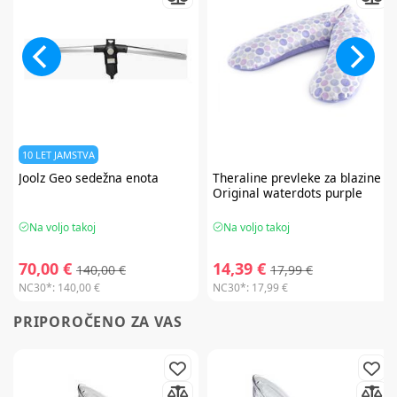
10 LET JAMSTVA
Joolz
Geo sedežna enota
Theraline
prevleke za blazine
Original waterdots purple
Na voljo takoj
Na voljo takoj
70,00 €
14,39 €
140,00 €
17,99 €
NC30*:
140,00 €
NC30*:
17,99 €
PRIPOROČENO ZA VAS