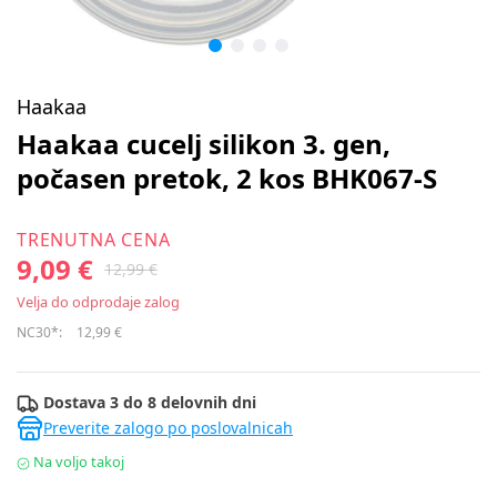
Haakaa
Haakaa cucelj silikon 3. gen,
počasen pretok, 2 kos BHK067-S
TRENUTNA CENA
9,09 €
12,99 €
Velja do odprodaje zalog
NC30*:
12,99 €
Dostava 3 do 8 delovnih dni
Preverite zalogo po poslovalnicah
Na voljo takoj