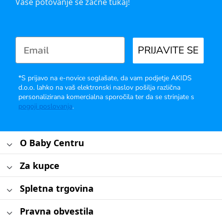
Vaše potovanje se začne tukaj!
PRIJAVITE SE
*S prijavo na e-novice soglašate, da vam podjetje AKIDS
d.o.o. lahko na vaš elektronski naslov pošilja različna
personalizirana komercialna sporočila ter da se strinjate s
pogoji poslovanja
.
O Baby Centru
Za kupce
Spletna trgovina
Pravna obvestila