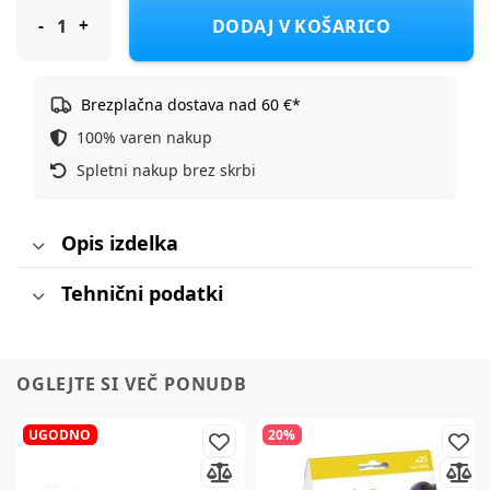
Nuk komplet za nego welcome set za dojenčka
DODAJ V KOŠARICO
Brezplačna dostava nad 60 €*
100% varen nakup
Spletni nakup brez skrbi
Opis izdelka
Tehnični podatki
OGLEJTE SI VEČ PONUDB
UGODNO
20%