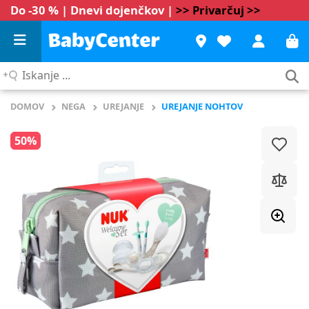
Do -30 % | Dnevi dojenčkov |
>> Privarčuj >>
Iskanje
...
DOMOV
NEGA
UREJANJE
UREJANJE NOHTOV
50%