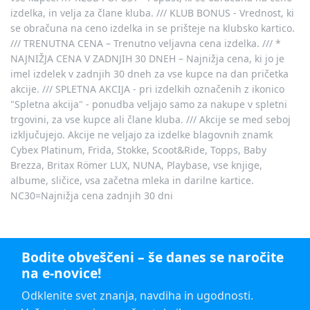
izdelka, in velja za člane kluba. /// KLUB BONUS - Vrednost, ki
se obračuna na ceno izdelka in se prišteje na klubsko kartico.
/// TRENUTNA CENA – Trenutno veljavna cena izdelka. /// *
NAJNIŽJA CENA V ZADNJIH 30 DNEH – Najnižja cena, ki jo je
imel izdelek v zadnjih 30 dneh za vse kupce na dan pričetka
akcije. /// SPLETNA AKCIJA - pri izdelkih označenih z ikonico
"Spletna akcija" - ponudba veljajo samo za nakupe v spletni
trgovini, za vse kupce ali člane kluba. /// Akcije se med seboj
izključujejo. Akcije ne veljajo za izdelke blagovnih znamk
Cybex Platinum, Frida, Stokke, Scoot&Ride, Topps, Baby
Brezza, Britax Römer LUX, NUNA, Playbase, vse knjige,
albume, sličice, vsa začetna mleka in darilne kartice.
NC30=Najnižja cena zadnjih 30 dni
Bodite obveščeni – še danes se naročite
na e-novice!
Odklenite svet znanja, navdiha in ugodnosti.