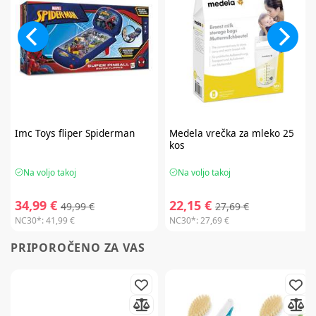
Imc Toys
fliper Spiderman
Medela
vrečka za mleko 25
kos
Na voljo takoj
Na voljo takoj
34,99 €
22,15 €
49,99 €
27,69 €
NC30*:
41,99 €
NC30*:
27,69 €
PRIPOROČENO ZA VAS