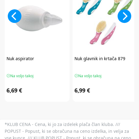
Nuk
aspirator
Nuk
glavnik in krtača 879
Na voljo takoj
Na voljo takoj
6,69 €
6,99 €
*KLUB CENA - Cena, ki jo za izdelek plača član kluba. ///
POPUST - Popust, ki se obračuna na ceno izdelka, in velja za
vse kupce. /// KLUB POPUST - Popust, ki se obračuna na ceno