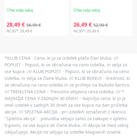
Na voljo takoj
Na voljo takoj
28,49 €
26,49 €
56,99 €
52,99 €
NC30*:
28,49 €
NC30*:
26,49 €
*KLUB CENA - Cena, ki jo za izdelek plača član kluba. ///
POPUST - Popust, ki se obračuna na ceno izdelka, in velja za
vse kupce. /// KLUB POPUST - Popust, ki se obračuna na ceno
izdelka, in velja za člane kluba. /// KLUB BONUS - Vrednost, ki
se obračuna na ceno izdelka in se prišteje na klubsko kartico.
/// TRENUTNA CENA – Trenutno veljavna cena izdelka. /// *
NAJNIŽJA CENA V ZADNJIH 30 DNEH – Najnižja cena, ki jo je
imel izdelek v zadnjih 30 dneh za vse kupce na dan pričetka
akcije. /// SPLETNA AKCIJA - pri izdelkih označenih z ikonico
"Spletna akcija" - ponudba veljajo samo za nakupe v spletni
trgovini, za vse kupce ali člane kluba. /// Akcije se med seboj
izključujejo. Akcije ne veljajo za izdelke blagovnih znamk