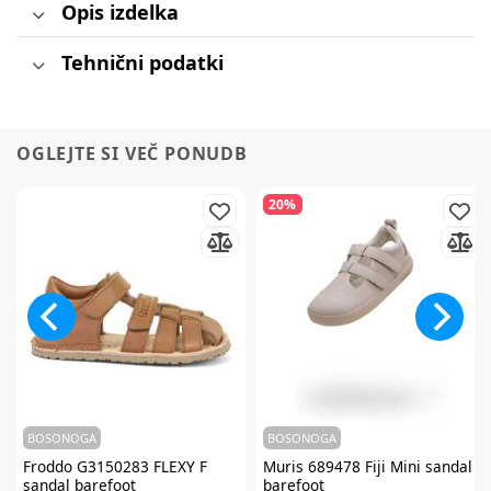
Opis izdelka
Tehnični podatki
OGLEJTE SI VEČ PONUDB
20%
BOSONOGA
BOSONOGA
Froddo
G3150283 FLEXY F
Muris
689478 Fiji Mini sandal
sandal barefoot
barefoot