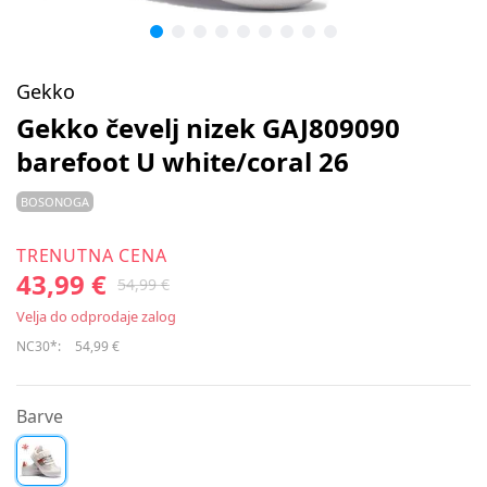
Gekko
Gekko čevelj nizek GAJ809090
barefoot U white/coral 26
BOSONOGA
TRENUTNA CENA
43,99 €
54,99 €
Velja do odprodaje zalog
NC30*:
54,99 €
Barve