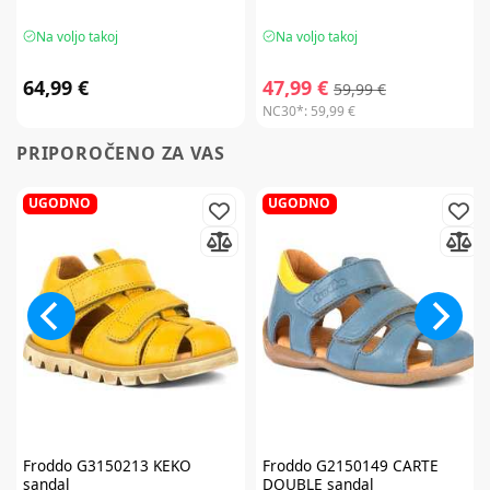
Na voljo takoj
Na voljo takoj
64,99 €
47,99 €
59,99 €
NC30*:
59,99 €
PRIPOROČENO ZA VAS
UGODNO
UGODNO
Froddo
G3150213 KEKO
Froddo
G2150149 CARTE
sandal
DOUBLE sandal