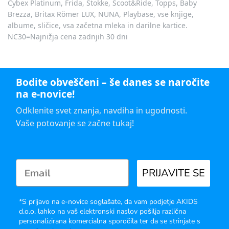
Cybex Platinum, Frida, Stokke, Scoot&Ride, Topps, Baby
Brezza, Britax Römer LUX, NUNA, Playbase, vse knjige,
albume, sličice, vsa začetna mleka in darilne kartice.
NC30=Najnižja cena zadnjih 30 dni
Bodite obveščeni – še danes se naročite
na e-novice!
Odklenite svet znanja, navdiha in ugodnosti.
Vaše potovanje se začne tukaj!
PRIJAVITE SE
*S prijavo na e-novice soglašate, da vam podjetje AKIDS
d.o.o. lahko na vaš elektronski naslov pošilja različna
personalizirana komercialna sporočila ter da se strinjate s