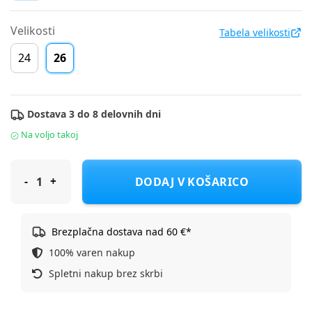
Velikosti
Tabela velikosti
24
26
Dostava 3 do 8 delovnih dni
Na voljo takoj
Gekko čevelj nizek GAJ809090 barefoot U white/coral 26
DODAJ V KOŠARICO
Brezplačna dostava nad 60 €*
100% varen nakup
Spletni nakup brez skrbi