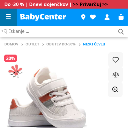
Do -30 % | Dnevi dojenčkov |
>> Privarčuj >>
Iskanje
...
DOMOV
OUTLET
OBUTEV DO-50%
NIZKI ČEVLJI
20%