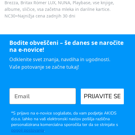
Brezza, Britax Römer LUX, NUNA, Playbase, vse knjige,
albume, sličice, vsa začetna mleka in darilne kartice.
NC30=Najnižja cena zadnjih 30 dni
Bodite obveščeni – še danes se naročite
na e-novice!
Odklenite svet znanja, navdiha in ugodnosti.
Vaše potovanje se začne tukaj!
PRIJAVITE SE
*S prijavo na e-novice soglašate, da vam podjetje AKIDS
d.o.o. lahko na vaš elektronski naslov pošilja različna
personalizirana komercialna sporočila ter da se strinjate s
pogoji poslovanja
.