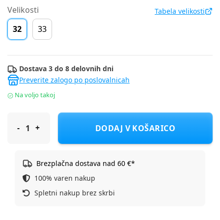
Velikosti
Tabela velikosti
32
33
Dostava 3 do 8 delovnih dni
Preverite zalogo po poslovalnicah
Na voljo takoj
Froddo čevelj nizek G3130263 BAREFOOT SPLASH F dark blue 3
DODAJ V KOŠARICO
Brezplačna dostava nad 60 €*
100% varen nakup
Spletni nakup brez skrbi