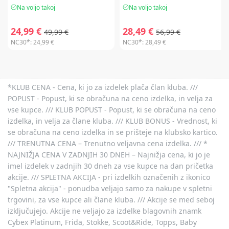
Na voljo takoj
Na voljo takoj
24,99 €
28,49 €
49,99 €
56,99 €
NC30*:
24,99 €
NC30*:
28,49 €
*KLUB CENA - Cena, ki jo za izdelek plača član kluba. ///
POPUST - Popust, ki se obračuna na ceno izdelka, in velja za
vse kupce. /// KLUB POPUST - Popust, ki se obračuna na ceno
izdelka, in velja za člane kluba. /// KLUB BONUS - Vrednost, ki
se obračuna na ceno izdelka in se prišteje na klubsko kartico.
/// TRENUTNA CENA – Trenutno veljavna cena izdelka. /// *
NAJNIŽJA CENA V ZADNJIH 30 DNEH – Najnižja cena, ki jo je
imel izdelek v zadnjih 30 dneh za vse kupce na dan pričetka
akcije. /// SPLETNA AKCIJA - pri izdelkih označenih z ikonico
"Spletna akcija" - ponudba veljajo samo za nakupe v spletni
trgovini, za vse kupce ali člane kluba. /// Akcije se med seboj
izključujejo. Akcije ne veljajo za izdelke blagovnih znamk
Cybex Platinum, Frida, Stokke, Scoot&Ride, Topps, Baby