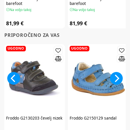
barefoot
barefoot
Na voljo takoj
Na voljo takoj
81,99 €
81,99 €
PRIPOROČENO ZA VAS
UGODNO
UGODNO
Froddo
G2130203 čevelj nizek
Froddo
G2150129 sandal