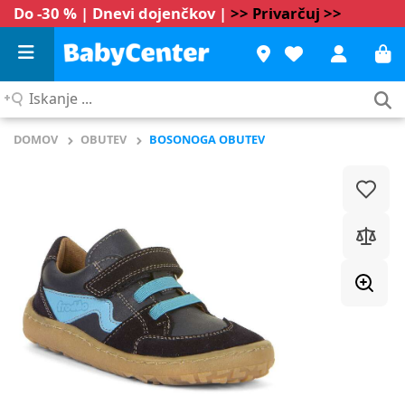
Do -30 % | Dnevi dojenčkov |
>> Privarčuj >>
Iskanje
...
DOMOV
OBUTEV
BOSONOGA OBUTEV