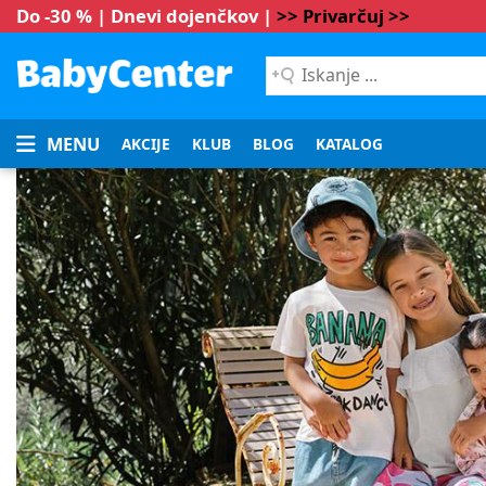
Do -30 % | Dnevi dojenčkov |
>> Privarčuj >>
Iskanje
...
MENU
AKCIJE
KLUB
BLOG
KATALOG