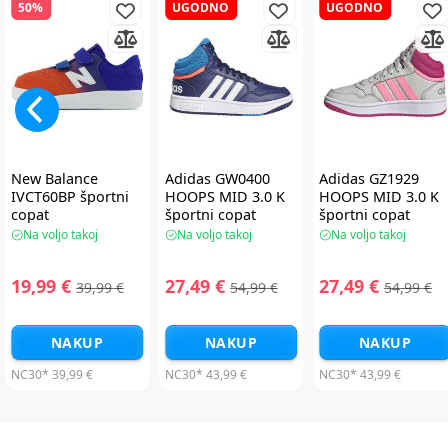
50%
UGODNO
UGODNO
New Balance
Adidas GW0400
Adidas GZ1929
IVCT60BP športni
HOOPS MID 3.0 K
HOOPS MID 3.0 K
copat
športni copat
športni copat
Na voljo takoj
Na voljo takoj
Na voljo takoj
19,99 €
27,49 €
27,49 €
39,99 €
54,99 €
54,99 €
NAKUP
NAKUP
NAKUP
NC30*
39,99 €
NC30*
43,99 €
NC30*
43,99 €