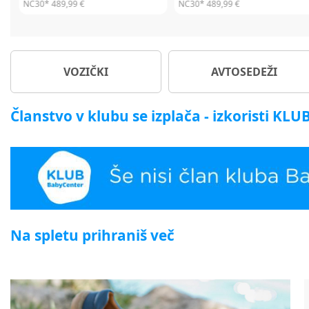
NC30*
449,99 €
NC30*
449,99 €
VOZIČKI
AVTOSEDEŽI
Članstvo v klubu se izplača - izkoristi KL
Na spletu prihraniš več