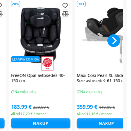
60 €
78 €
LEANPAY EOM 0%
Chicco EVERONE avtosedež
Britax Römer Baby Safe Pro
40-150 cm
Size Style avtosedež 40-87
Na voljo takoj
Na voljo takoj
239,99 €
232,49 €
299,99 €
309,99 €
Ali od 11,72 € / mesec
Ali od 11,38 € / mesec
NAKUP
NAKUP