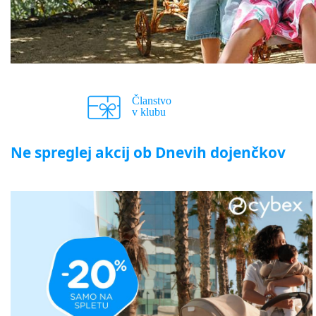
Ne spreglej akcij ob Dnevih dojenčkov