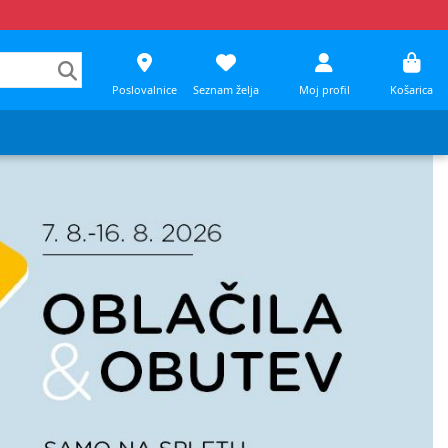
Poslovalnice
Seznam želja
Moj profil
Košarica