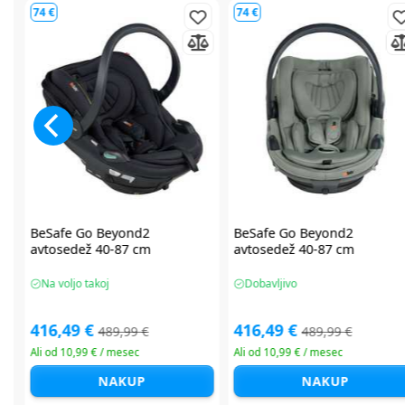
90 €
90 €
Maxi Cosi Pearl XL Slide Pro i-
Maxi Cosi Pearl XL Slide Pro 
Size avtosedež 61-150 cm
Size avtosedež 61-150 cm
Na voljo takoj
Na voljo takoj
359,99 €
359,99 €
449,99 €
449,99 €
Ali od 12,18 € / mesec
Ali od 12,18 € / mesec
NAKUP
NAKUP