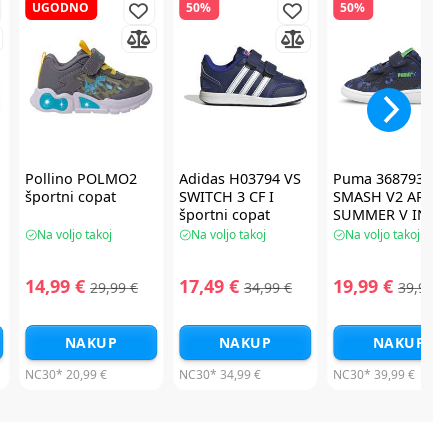
UGODNO
50%
50%
Pollino POLMO2
Adidas H03794 VS
Puma 368793-01
športni copat
SWITCH 3 CF I
SMASH V2 ARCH
športni copat
SUMMER V INF
športni copat
Na voljo takoj
Na voljo takoj
Na voljo takoj
14,99 €
17,49 €
19,99 €
29,99 €
34,99 €
39,99 €
NAKUP
NAKUP
NAKUP
NC30*
20,99 €
NC30*
34,99 €
NC30*
39,99 €