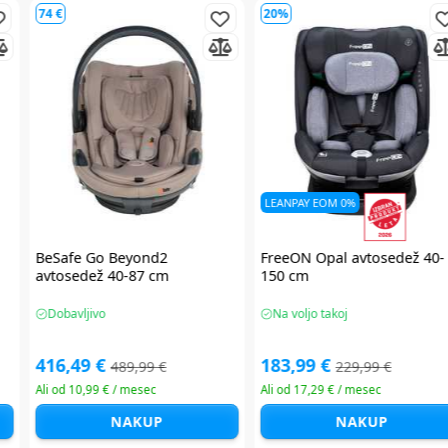
90 €
60 €
LEANPAY EOM 0%
i-
Maxi Cosi Pearl XL Slide Pro i-
Chicco EVERONE avtosedež
Size avtosedež 61-150 cm
40-150 cm
Na voljo takoj
Na voljo takoj
359,99 €
239,99 €
449,99 €
299,99 €
Ali od 12,18 € / mesec
Ali od 11,72 € / mesec
NAKUP
NAKUP