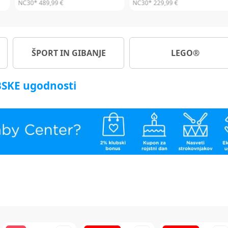
NC30*
449,99 €
NC30*
299,99 €
ŠPORT IN GIBANJE
LEGO®
UBSKE ugodnosti