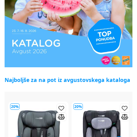
Najboljše za na pot iz avgustovskega kataloga
20%
20%