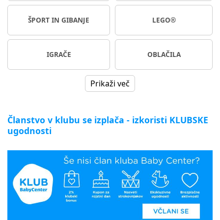
ŠPORT IN GIBANJE
LEGO®
IGRAČE
OBLAČILA
Prikaži več
Članstvo v klubu se izplača - izkoristi KLUBSKE
ugodnosti