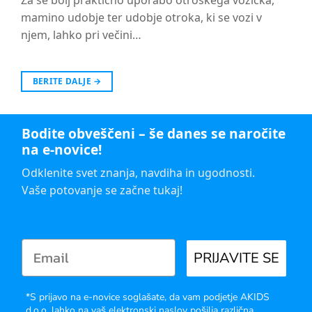
Za še bolj praktično uporabo otroškega vozička,
mamino udobje ter udobje otroka, ki se vozi v
njem, lahko pri večini…
BERITE DALJE
→
Bodite obveščeni – še danes se naročite
na e-novice!
Odklenite svet znanja, navdiha in ugodnosti.
Vaše potovanje se začne tukaj!
PRIJAVITE SE
*S prijavo na e-novice soglašate, da vam podjetje AKIDS
d.o.o. lahko na vaš elektronski naslov pošilja različna