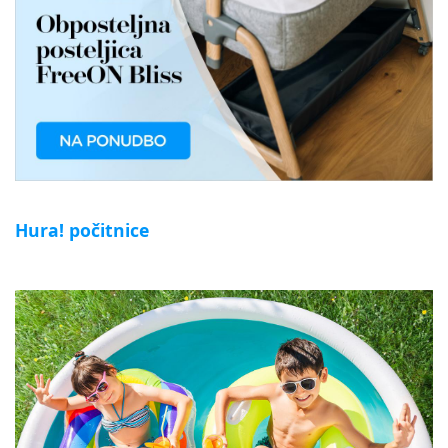
Hura! počitnice