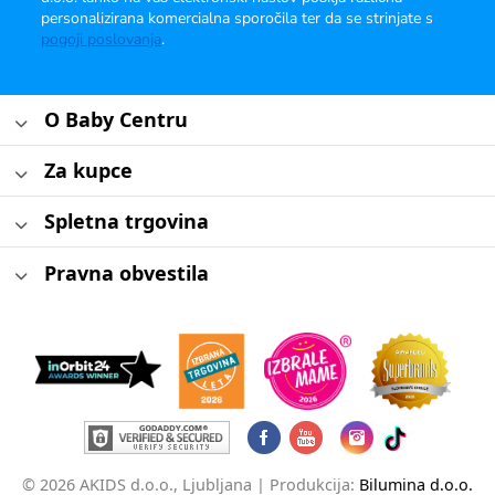
personalizirana komercialna sporočila ter da se strinjate s
pogoji poslovanja
.
O Baby Centru
Za kupce
Spletna trgovina
Pravna obvestila
© 2026 AKIDS d.o.o., Ljubljana |
Produkcija:
Bilumina d.o.o.