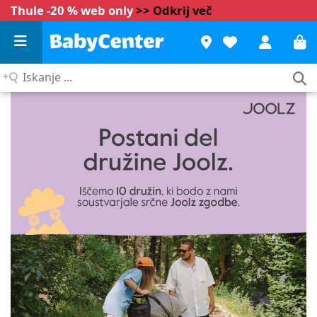
Thule -20 % web only
>> Odkrij več
Iskanje
...