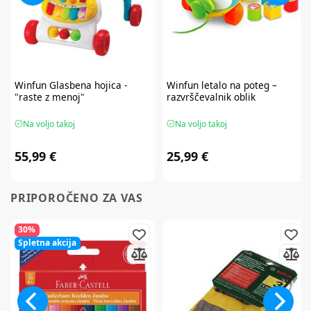
Winfun
Glasbena hojica -
Winfun
letalo na poteg –
"raste z menoj"
razvrščevalnik oblik
Na voljo takoj
Na voljo takoj
55,99 €
25,99 €
PRIPOROČENO ZA VAS
30%
Spletna akcija