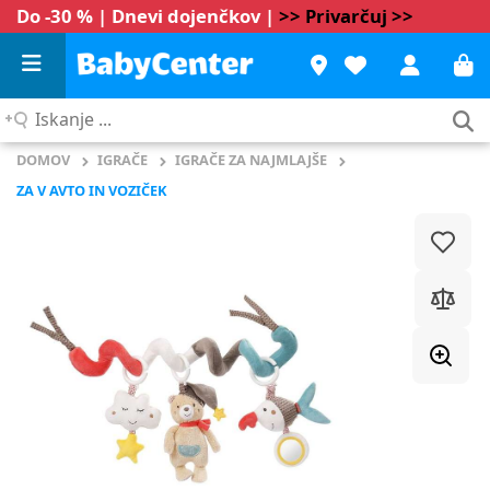
Do -30 % | Dnevi dojenčkov |
>> Privarčuj >>
Iskanje
...
DOMOV
IGRAČE
IGRAČE ZA NAJMLAJŠE
ZA V AVTO IN VOZIČEK