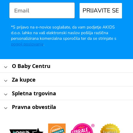
PRIJAVITE SE
*S prijavo na e-novice soglašate, da vam podjetje AKIDS
d.o.o. lahko na vaš elektronski naslov pošilja različna
personalizirana komercialna sporočila ter da se strinjate s
pogoji poslovanja
.
O Baby Centru
Za kupce
Spletna trgovina
Pravna obvestila