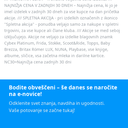
NAJNIŽJA CENA V ZADNJIH 30 DNEH – Najnižja cena, ki jo je
imel izdelek v zadnjih 30 dneh za vse kupce na dan pričetka
akcije. /// SPLETNA AKCIJA - pri izdelkih označenih z ikonico
"Spletna akcija" - ponudba veljajo samo za nakupe v spletni
trgovini, za vse kupce ali člane kluba. /// Akcije se med seboj
izključujejo. Akcije ne veljajo za izdelke blagovnih znamk
Cybex Platinum, Frida, Stokke, Scoot&Ride, Topps, Baby
Brezza, Britax Römer LUX, NUNA, Playbase, vse knjige,
albume, sličice, vsa začetna mleka in darilne kartice.
NC30=Najnižja cena zadnjih 30 dni
Bodite obveščeni – še danes se naročite
na e-novice!
Odklenite svet znanja, navdiha in ugodnosti.
Vaše potovanje se začne tukaj!