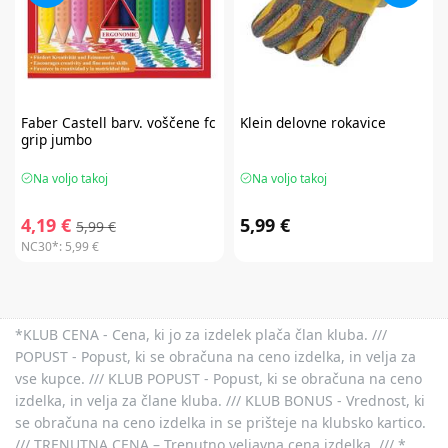
Faber Castell
barv. voščene fc
Klein
delovne rokavice
grip jumbo
Na voljo takoj
Na voljo takoj
4,19 €
5,99 €
5,99 €
NC30*:
5,99 €
*KLUB CENA - Cena, ki jo za izdelek plača član kluba. ///
POPUST - Popust, ki se obračuna na ceno izdelka, in velja za
vse kupce. /// KLUB POPUST - Popust, ki se obračuna na ceno
izdelka, in velja za člane kluba. /// KLUB BONUS - Vrednost, ki
se obračuna na ceno izdelka in se prišteje na klubsko kartico.
/// TRENUTNA CENA – Trenutno veljavna cena izdelka. /// *