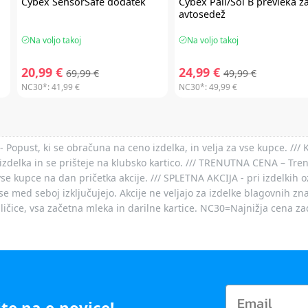
Cybex
SensorSafe dodatek
Cybex
Pall/Sol B prevleka z
avtosedež
Na voljo takoj
Na voljo takoj
20,99 €
24,99 €
69,99 €
49,99 €
NC30*:
41,99 €
NC30*:
49,99 €
- Popust, ki se obračuna na ceno izdelka, in velja za vse kupce. ///
izdelka in se prišteje na klubsko kartico. /// TRENUTNA CENA – Tre
vse kupce na dan pričetka akcije. /// SPLETNA AKCIJA - pri izdelkih 
je se med seboj izključujejo. Akcije ne veljajo za izdelke blagovnih
ičice, vsa začetna mleka in darilne kartice. NC30=Najnižja cena za