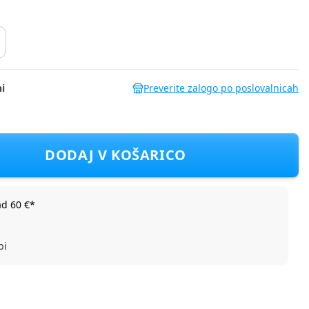
i
Preverite zalogo po poslovalnicah
is T2 i-Size Plus Platinum Plus sepia black
DODAJ V KOŠARICO
ad 60 €*
bi