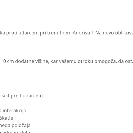
nika proti udarcem pri trenutnem Anorisu T Na novo oblikov
 cm dodatne višine, kar vašemu otroku omogoča, da ostane 
 v ščit pred udarcem
 interakcijo
škatle
bnega položaja
 sedmega leta