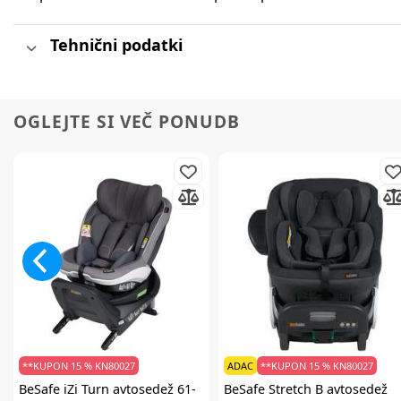
Tehnični podatki
OGLEJTE SI VEČ PONUDB
**KUPON 15 % KN80027
ADAC
**KUPON 15 % KN80027
BeSafe
iZi Turn avtosedež 61-
BeSafe
Stretch B avtosedež