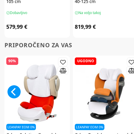
105 cm
40-125 cm
Dobavljivo
Na voljo takoj
579,99 €
819,99 €
PRIPOROČENO ZA VAS
90%
UGODNO
LEANPAY EOM 0%
LEANPAY EOM 0%