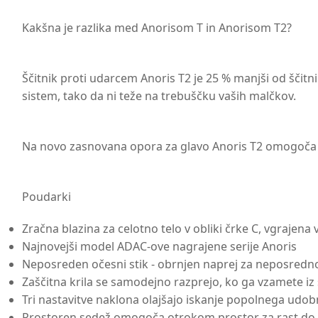
Kakšna je razlika med Anorisom T in Anorisom T2?
Ščitnik proti udarcem Anoris T2 je 25 % manjši od ščit
sistem, tako da ni teže na trebuščku vaših malčkov.
Na novo zasnovana opora za glavo Anoris T2 omogoča 10
Poudarki
Zračna blazina za celotno telo v obliki črke C, vgrajena
Najnovejši model ADAC-ove nagrajene serije Anoris
Neposreden očesni stik - obrnjen naprej za neposredno
Zaščitna krila se samodejno razprejo, ko ga vzamete iz 
Tri nastavitve naklona olajšajo iskanje popolnega udo
Prostoren sedež omogoča otrokom prostor za rast do