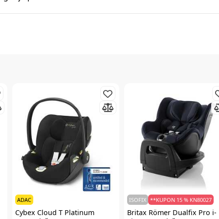
ADAC
ISOFIX
**KUPON 15 % KN80027
Cybex
Cloud T Platinum
Britax Römer
Dualfix Pro i-