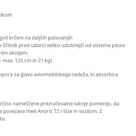
klikom
gnil krčem na daljših potovanjih
e ščitnik pred udarci veliko udobnejši od sistema pasov
hnim okoljem
 – max. 125 cm in 21 kg)
n opora za glavo avtomobilskega sedeža, ki absorbira
atančno nameščene prezračevalne luknje pomenijo, da
 povezava med Anoris T2 i-Size in vozilom. Z
to.