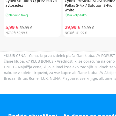
Cybex
Solution Q prevleka za
Cybex
Prevleka za avtosedež
avtosedež
Pallas S-Fix / Solution S-Fix
white
Na voljo takoj
Na voljo takoj
5,99 €
29,99 €
59,99 €
59,99 €
NC30*:
59,99 €
NC30*:
41,99 €
*KLUB CENA - Cena, ki jo za izdelek plača član kluba. /// POPUST 
člane kluba. /// KLUB BONUS - Vrednost, ki se obračuna na ceno 
DNEH – Najnižja cena, ki jo je imel izdelek v zadnjih 30 dneh za 
nakupe v spletni trgovini, za vse kupce ali člane kluba. /// Akci
Brezza, Britax Römer LUX, NUNA, Playbase, vse knjige, albume, sl