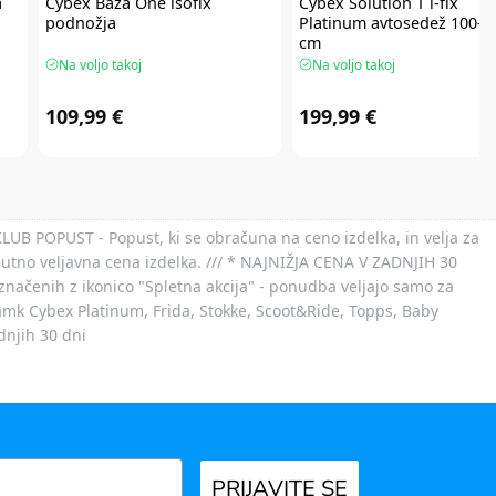
a
Cybex
Baza One isofix
Cybex
Solution T i-fix
podnožja
Platinum avtosedež 100-1
cm
Na voljo takoj
Na voljo takoj
109,99 €
199,99 €
 KLUB POPUST - Popust, ki se obračuna na ceno izdelka, in velja za
nutno veljavna cena izdelka. /// * NAJNIŽJA CENA V ZADNJIH 30
označenih z ikonico "Spletna akcija" - ponudba veljajo samo za
 znamk Cybex Platinum, Frida, Stokke, Scoot&Ride, Topps, Baby
dnjih 30 dni
PRIJAVITE SE