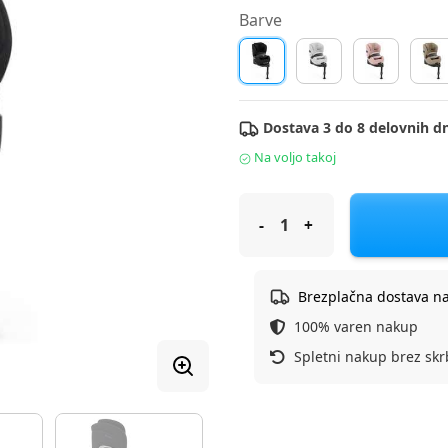
Barve
Dostava 3 do 8 delovnih dn
Na voljo takoj
Cybex Avtosedež 76-125 cm Anor
Brezplačna dostava n
100% varen nakup
Spletni nakup brez skr