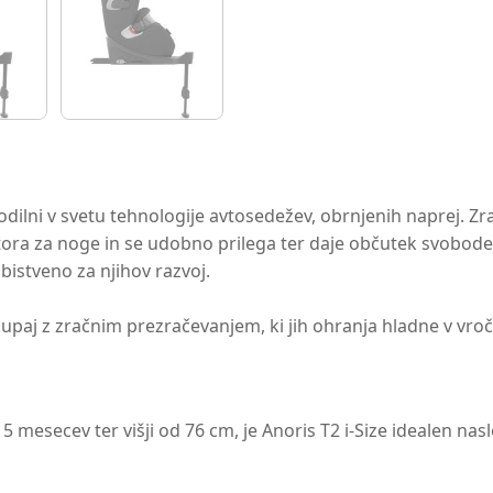
odilni v svetu tehnologije avtosedežev, obrnjenih naprej. Zra
stora za noge in se udobno prilega ter daje občutek svobod
bistveno za njihov razvoj.
paj z zračnim prezračevanjem, ki jih ohranja hladne v vroči
15 mesecev ter višji od 76 cm, je Anoris T2 i-Size idealen nas