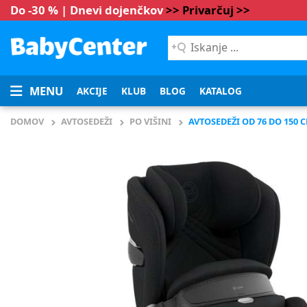
Do -30 % | Dnevi dojenčkov
>> Privarčuj >>
Iskanje
...
MENU
AKCIJE
KLUB
BLOG
KATALOG
DOMOV
AVTOSEDEŽI
PO VIŠINI
AVTOSEDEŽI OD 76 DO 150 