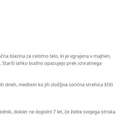
čna blazina za celotno telo, ki je vgrajena v majhen,
e. Starši lahko budno opazujejo prek vzvratnega
h dneh, medtem ko jih zložljiva sončna strehica ščiti
lednik, dokler ne dopolni 7 let, če želite svojega otroka