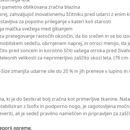
je pametno oblikovana zračna blazina
prej, zahvaljujoč inovativnemu ščitniku pred udarci z enim 
avljiva za popolno prileganje v kateri koli starosti
šega malčka svežega med gibanjem
za pretegovanje rastočih okončin, da bo srečen in se bo izo
omobilskem sedežu, obrnjenem naprej, in otroci menijo, da j
ščito pred soncem in koristno ščiti vašega otroka pred živa
 telesnih velikosti za neprimerljivo zaščito skozi leta. (76 cm
-Size zmanjša udarne sile do 20 % in jih prenese v lupino i
, ki je do šestkrat bolj zračna kot primerljive tkanine. N
biliziran z Isofix in podporno nogo, je zagotovljena močna
riti, ali je sedež pravilno nameščen in pripravljen za zašči
tegorij opreme.