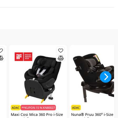
ADAC
**KUPON 15 % KN80027
ADAC
Maxi Cosi
Mica 360 Pro i-Size
Nuna®
Pruu 360° i-Size