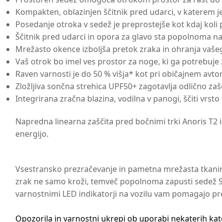
Kompakten, oblazinjen ščitnik pred udarci, v katerem 
Posedanje otroka v sedež je preprostejše kot kdaj koli 
Ščitnik pred udarci in opora za glavo sta popolnoma nast
Mrežasto okence izboljša pretok zraka in ohranja va
Vaš otrok bo imel ves prostor za noge, ki ga potrebuje 
Raven varnosti je do 50 % višja* kot pri običajnem avt
Zložljiva sončna strehica UPF50+ zagotavlja odlično za
Integrirana zračna blazina, vodilna v panogi, ščiti vrsto
Napredna linearna zaščita pred bočnimi trki Anoris T2 i
energijo.
Vsestransko prezračevanje in pametna mrežasta tkanina
zrak ne samo kroži, temveč popolnoma zapusti sedež Sta
varnostnimi LED indikatorji na vozilu vam pomagajo preve
Opozorila in varnostni ukrepi ob uporabi nekaterih ka