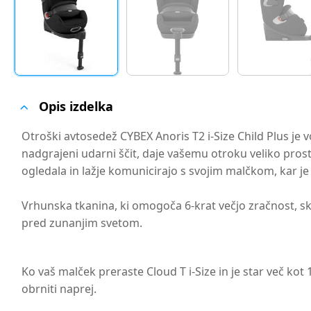
Opis izdelka
Otroški avtosedež CYBEX Anoris T2 i-Size Child Plus je v
nadgrajeni udarni ščit, daje vašemu otroku veliko pro
ogledala in lažje komunicirajo s svojim malčkom, kar je 
Vrhunska tkanina, ki omogoča 6-krat večjo zračnost, sku
pred zunanjim svetom.
Ko vaš malček preraste Cloud T i-Size in je star več kot 
obrniti naprej.