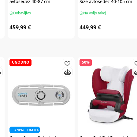
avtosedež 40-87 cm
Size avtosedež 40-105 cm
Dobavljivo
Na voljo takoj
459,99 €
449,99 €
UGODNO
50%
LEANPAY EOM 0%