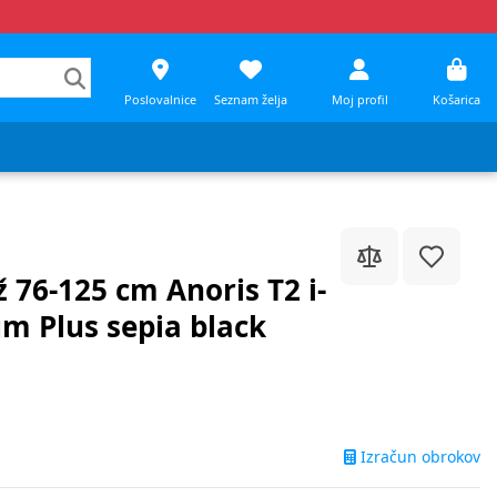
Poslovalnice
Seznam želja
Moj profil
Košarica
 76-125 cm Anoris T2 i-
um Plus sepia black
Izračun obrokov