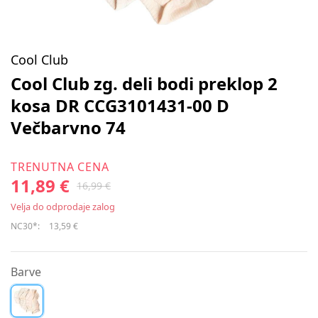
Cool Club
Cool Club zg. deli bodi preklop 2
kosa DR CCG3101431-00 D
Večbarvno 74
TRENUTNA CENA
11,89 €
16,99 €
Velja do odprodaje zalog
NC30*:
13,59 €
Barve