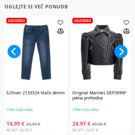
OGLEJTE SI VEČ PONUDB
UGODNO
UGODNO
S.Oliver
2133524 hlače denim
Original Marines
DEP3099F
jakna prehodna
Na voljo takoj
Na voljo takoj
14,99 €
24,97 €
29,99 €
49,95 €
NC30*:
20,99 €
NC30*:
24,97 €