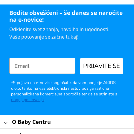
Bodite obveščeni – še danes se naročite
na e-novice!
Odklenite svet znanja, navdiha in ugodnosti.
Vaše potovanje se začne tukaj!
PRIJAVITE SE
*S prijavo na e-novice soglašate, da vam podjetje AKIDS
d.o.o. lahko na vaš elektronski naslov pošilja različna
personalizirana komercialna sporočila ter da se strinjate s
pogoji poslovanja
.
O Baby Centru