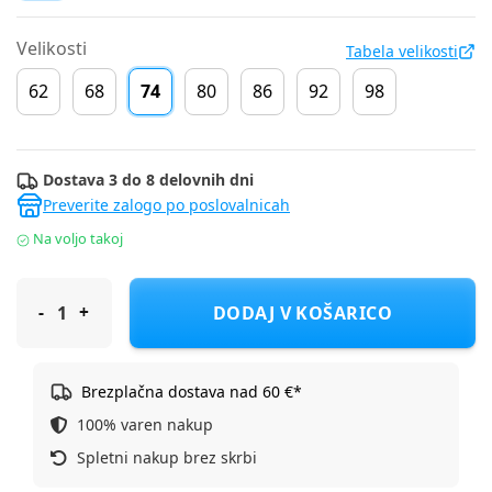
Velikosti
Tabela velikosti
62
68
74
80
86
92
98
Dostava 3 do 8 delovnih dni
Preverite zalogo po poslovalnicah
Na voljo takoj
Cool Club zg. deli bodi KR LCG3002180 MINNIE MOUSE D Roza 
DODAJ V KOŠARICO
Brezplačna dostava nad 60 €*
100% varen nakup
Spletni nakup brez skrbi