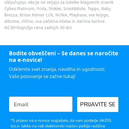
izključujejo. Akcije ne veljajo za izdelke blagovnih znamk
Cybex Platinum, Frida, Stokke, Scoot&Ride, Topps, Baby
Brezza, Britax Römer LUX, NUNA, Playbase, vse knjige,
albume, sličice, vsa začetna mleka in darilne kartice.
NC30=Najnižja cena zadnjih 30 dni
Bodite obveščeni – še danes se naročite
na e-novice!
Odklenite svet znanja, navdiha in ugodnosti.
Vaše potovanje se začne tukaj!
PRIJAVITE SE
*S prijavo na e-novice soglašate, da vam podjetje AKIDS
d.o.o. lahko na vaš elektronski naslov pošilja različna