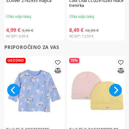
S.Oliver
2142935 majica
Cool Club
CCG2910265 hlače
trenirka
Na voljo takoj
Na voljo takoj
4,99 €
8,49 €
9,99 €
16,99 €
NC30*:
4,99 €
NC30*:
13,59 €
PRIPOROČENO ZA VAS
UGODNO
70%