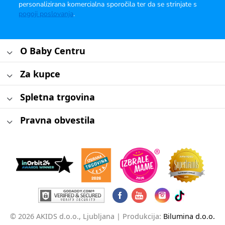
personalizirana komercialna sporočila ter da se strinjate s
pogoji poslovanja
.
O Baby Centru
Za kupce
Spletna trgovina
Pravna obvestila
© 2026 AKIDS d.o.o., Ljubljana |
Produkcija:
Bilumina d.o.o.