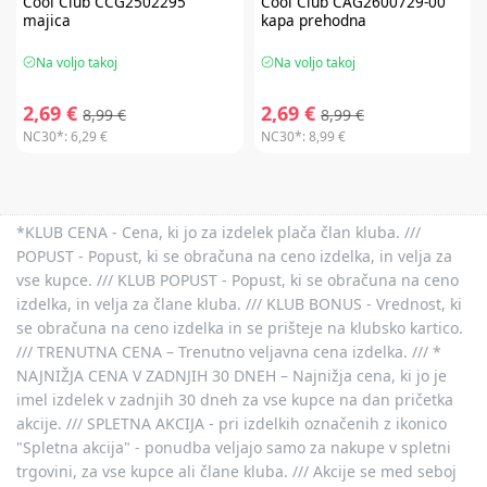
Cool Club
CCG2502295
Cool Club
CAG2600729-00
majica
kapa prehodna
Na voljo takoj
Na voljo takoj
2,69 €
2,69 €
8,99 €
8,99 €
NC30*:
6,29 €
NC30*:
8,99 €
*KLUB CENA - Cena, ki jo za izdelek plača član kluba. ///
POPUST - Popust, ki se obračuna na ceno izdelka, in velja za
vse kupce. /// KLUB POPUST - Popust, ki se obračuna na ceno
izdelka, in velja za člane kluba. /// KLUB BONUS - Vrednost, ki
se obračuna na ceno izdelka in se prišteje na klubsko kartico.
/// TRENUTNA CENA – Trenutno veljavna cena izdelka. /// *
NAJNIŽJA CENA V ZADNJIH 30 DNEH – Najnižja cena, ki jo je
imel izdelek v zadnjih 30 dneh za vse kupce na dan pričetka
akcije. /// SPLETNA AKCIJA - pri izdelkih označenih z ikonico
"Spletna akcija" - ponudba veljajo samo za nakupe v spletni
trgovini, za vse kupce ali člane kluba. /// Akcije se med seboj