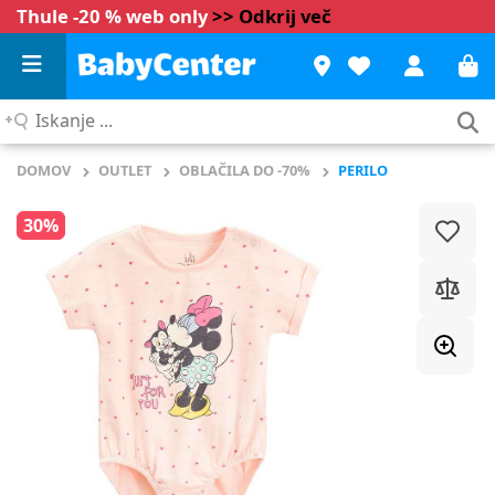
Thule -20 % web only
>> Odkrij več
Iskanje
...
DOMOV
OUTLET
OBLAČILA DO -70%
PERILO
30%