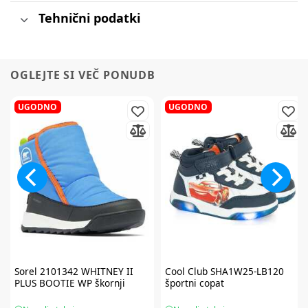
Tehnični podatki
OGLEJTE SI VEČ PONUDB
UGODNO
UGODNO
Sorel
2101342 WHITNEY II
Cool Club
SHA1W25-LB120
PLUS BOOTIE WP škornji
športni copat