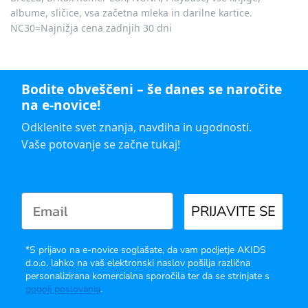
albume, sličice, vsa začetna mleka in darilne kartice.
NC30=Najnižja cena zadnjih 30 dni
Bodite obveščeni – še danes se naročite
na e-novice!
Odklenite svet znanja, navdiha in ugodnosti.
Vaše potovanje se začne tukaj!
PRIJAVITE SE
*S prijavo na e-novice soglašate, da vam podjetje AKIDS
d.o.o. lahko na vaš elektronski naslov pošilja različna
personalizirana komercialna sporočila ter da se strinjate s
pogoji poslovanja
.