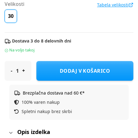
Velikosti
Tabela velikosti
30
Dostava 3 do 8 delovnih dni
Na voljo takoj
Cool Club sandal SAND2S22-CB488 F khaki 30
DODAJ V KOŠARICO
Brezplačna dostava nad 60 €*
100% varen nakup
Spletni nakup brez skrbi
Opis izdelka