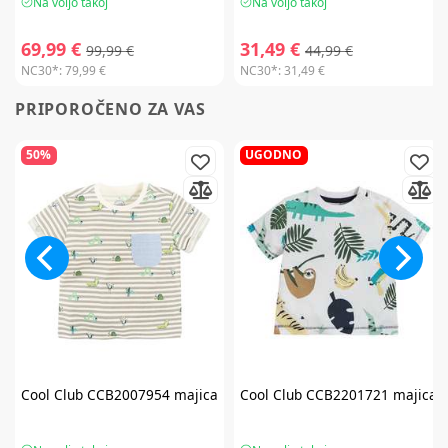
Na voljo takoj
Na voljo takoj
69,99 €
31,49 €
99,99 €
44,99 €
NC30*:
79,99 €
NC30*:
31,49 €
PRIPOROČENO ZA VAS
50%
UGODNO
Cool Club
CCB2007954 majica
Cool Club
CCB2201721 majica