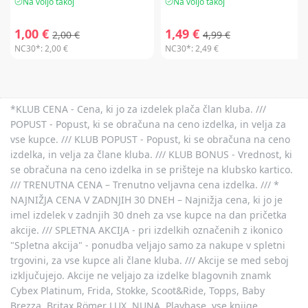
Na voljo takoj
Na voljo takoj
1,00 €
1,49 €
2,00 €
4,99 €
NC30*:
2,00 €
NC30*:
2,49 €
*KLUB CENA - Cena, ki jo za izdelek plača član kluba. ///
POPUST - Popust, ki se obračuna na ceno izdelka, in velja za
vse kupce. /// KLUB POPUST - Popust, ki se obračuna na ceno
izdelka, in velja za člane kluba. /// KLUB BONUS - Vrednost, ki
se obračuna na ceno izdelka in se prišteje na klubsko kartico.
/// TRENUTNA CENA – Trenutno veljavna cena izdelka. /// *
NAJNIŽJA CENA V ZADNJIH 30 DNEH – Najnižja cena, ki jo je
imel izdelek v zadnjih 30 dneh za vse kupce na dan pričetka
akcije. /// SPLETNA AKCIJA - pri izdelkih označenih z ikonico
"Spletna akcija" - ponudba veljajo samo za nakupe v spletni
trgovini, za vse kupce ali člane kluba. /// Akcije se med seboj
izključujejo. Akcije ne veljajo za izdelke blagovnih znamk
Cybex Platinum, Frida, Stokke, Scoot&Ride, Topps, Baby
Brezza, Britax Römer LUX, NUNA, Playbase, vse knjige,