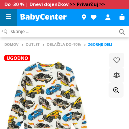
Do -30 % | Dnevi dojenčkov
>> Privarčuj >>
Iskanje
...
DOMOV
OUTLET
OBLAČILA DO -70%
ZGORNJI DELI
UGODNO