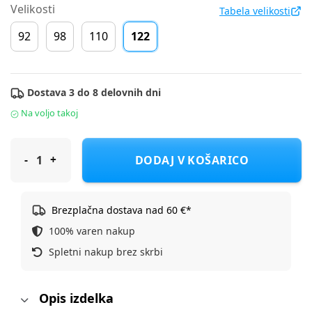
Velikosti
Tabela velikosti
92
98
110
122
Dostava 3 do 8 delovnih dni
Na voljo takoj
Cool Club pulover DR LCB3112007 HOT WHEELS F Bela 122
DODAJ V KOŠARICO
Brezplačna dostava nad 60 €*
100% varen nakup
Spletni nakup brez skrbi
Opis izdelka