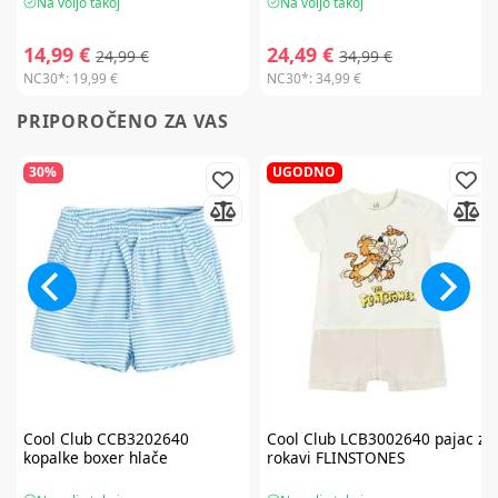
Na voljo takoj
Na voljo takoj
14,99 €
24,49 €
24,99 €
34,99 €
NC30*:
19,99 €
NC30*:
34,99 €
PRIPOROČENO ZA VAS
30%
UGODNO
Cool Club
CCB3202640
Cool Club
LCB3002640 pajac z
kopalke boxer hlače
rokavi FLINSTONES