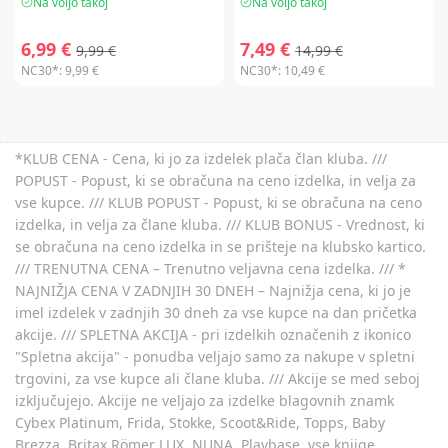
Na voljo takoj
Na voljo takoj
6,99 €
7,49 €
9,99 €
14,99 €
NC30*:
9,99 €
NC30*:
10,49 €
*KLUB CENA - Cena, ki jo za izdelek plača član kluba. ///
POPUST - Popust, ki se obračuna na ceno izdelka, in velja za
vse kupce. /// KLUB POPUST - Popust, ki se obračuna na ceno
izdelka, in velja za člane kluba. /// KLUB BONUS - Vrednost, ki
se obračuna na ceno izdelka in se prišteje na klubsko kartico.
/// TRENUTNA CENA – Trenutno veljavna cena izdelka. /// *
NAJNIŽJA CENA V ZADNJIH 30 DNEH – Najnižja cena, ki jo je
imel izdelek v zadnjih 30 dneh za vse kupce na dan pričetka
akcije. /// SPLETNA AKCIJA - pri izdelkih označenih z ikonico
"Spletna akcija" - ponudba veljajo samo za nakupe v spletni
trgovini, za vse kupce ali člane kluba. /// Akcije se med seboj
izključujejo. Akcije ne veljajo za izdelke blagovnih znamk
Cybex Platinum, Frida, Stokke, Scoot&Ride, Topps, Baby
Brezza, Britax Römer LUX, NUNA, Playbase, vse knjige,