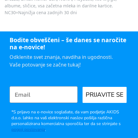
albume, sličice, vsa začetna mleka in darilne kartice.
NC30=Najnižja cena zadnjih 30 dni
Bodite obveščeni – še danes se naročite
na e-novice!
Odklenite svet znanja, navdiha in ugodnosti.
Vaše potovanje se začne tukaj!
PRIJAVITE SE
*S prijavo na e-novice soglašate, da vam podjetje AKIDS
d.o.o. lahko na vaš elektronski naslov pošilja različna
personalizirana komercialna sporočila ter da se strinjate s
pogoji poslovanja
.