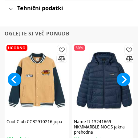
Tehnični podatki
OGLEJTE SI VEČ PONUDB
UGODNO
30%
Cool Club
CCB2910216 jopa
Name It
13241669
NKMMARBLE NOOS jakna
prehodna