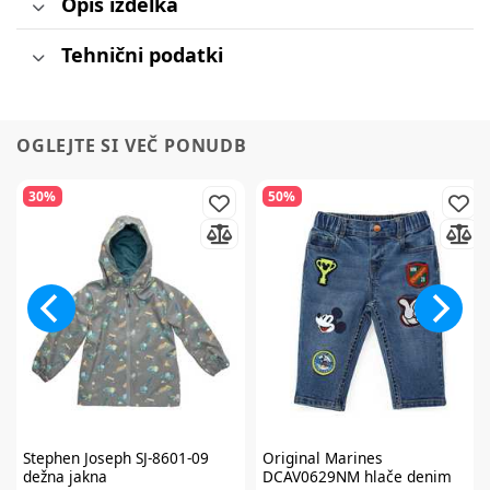
Opis izdelka
Tehnični podatki
OGLEJTE SI VEČ PONUDB
30%
50%
Stephen Joseph
SJ-8601-09
Original Marines
dežna jakna
DCAV0629NM hlače denim