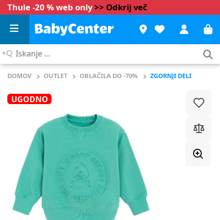
Thule -20 % web only
>> Odkrij več
Iskanje
...
DOMOV
OUTLET
OBLAČILA DO -70%
ZGORNJI DELI
UGODNO