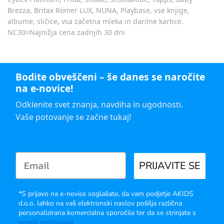
Brezza, Britax Römer LUX, NUNA, Playbase, vse knjige,
albume, sličice, vsa začetna mleka in darilne kartice.
NC30=Najnižja cena zadnjih 30 dni
Bodite obveščeni – še danes se naročite
na e-novice!
Odklenite svet znanja, navdiha in ugodnosti.
Vaše potovanje se začne tukaj!
PRIJAVITE SE
*S prijavo na e-novice soglašate, da vam podjetje AKIDS
d.o.o. lahko na vaš elektronski naslov pošilja različna
personalizirana komercialna sporočila ter da se strinjate s
pogoji poslovanja
.