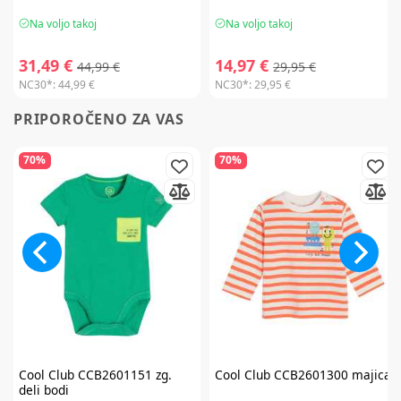
Na voljo takoj
Na voljo takoj
31,49 €
14,97 €
44,99 €
29,95 €
NC30*:
44,99 €
NC30*:
29,95 €
PRIPOROČENO ZA VAS
70%
70%
Cool Club
CCB2601151 zg.
Cool Club
CCB2601300 majica
deli bodi