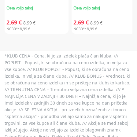
Na voljo takoj
Na voljo takoj
2,69 €
2,69 €
8,99 €
8,99 €
NC30*:
8,99 €
NC30*:
8,99 €
*KLUB CENA - Cena, ki jo za izdelek plača član kluba. ///
POPUST - Popust, ki se obračuna na ceno izdelka, in velja za
vse kupce. /// KLUB POPUST - Popust, ki se obračuna na ceno
izdelka, in velja za člane kluba. /// KLUB BONUS - Vrednost, ki
se obračuna na ceno izdelka in se prišteje na klubsko kartico.
/// TRENUTNA CENA – Trenutno veljavna cena izdelka. /// *
NAJNIŽJA CENA V ZADNJIH 30 DNEH – Najnižja cena, ki jo je
imel izdelek v zadnjih 30 dneh za vse kupce na dan pričetka
akcije. /// SPLETNA AKCIJA - pri izdelkih označenih z ikonico
"Spletna akcija" - ponudba veljajo samo za nakupe v spletni
trgovini, za vse kupce ali člane kluba. /// Akcije se med seboj
izključujejo. Akcije ne veljajo za izdelke blagovnih znamk
Cybex Platinum, Frida, Stokke, Scoot&Ride, Topps, Baby