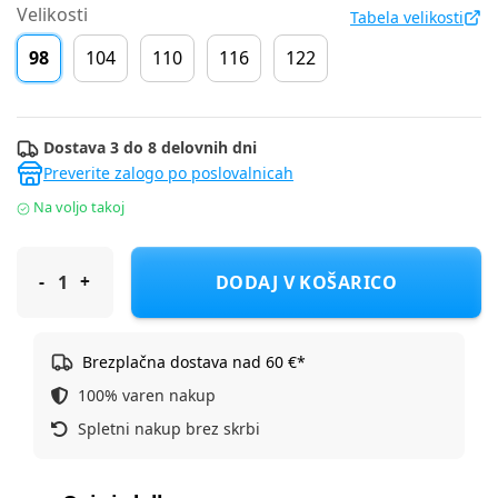
Velikosti
Tabela velikosti
98
104
110
116
122
Dostava 3 do 8 delovnih dni
Preverite zalogo po poslovalnicah
Na voljo takoj
Cool Club pulover DR CCB3111824 F Zelena 98
DODAJ V KOŠARICO
Brezplačna dostava nad 60 €*
100% varen nakup
Spletni nakup brez skrbi