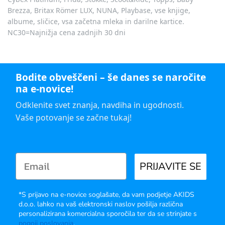
Brezza, Britax Römer LUX, NUNA, Playbase, vse knjige,
albume, sličice, vsa začetna mleka in darilne kartice.
NC30=Najnižja cena zadnjih 30 dni
Bodite obveščeni – še danes se naročite
na e-novice!
Odklenite svet znanja, navdiha in ugodnosti.
Vaše potovanje se začne tukaj!
PRIJAVITE SE
*S prijavo na e-novice soglašate, da vam podjetje AKIDS
d.o.o. lahko na vaš elektronski naslov pošilja različna
personalizirana komercialna sporočila ter da se strinjate s
pogoji poslovanja
.