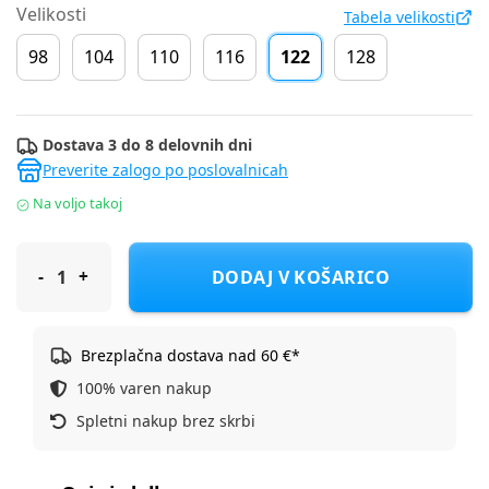
Velikosti
Tabela velikosti
98
104
110
116
122
128
Dostava 3 do 8 delovnih dni
Preverite zalogo po poslovalnicah
Na voljo takoj
Cool Club pulover DR CCB3111567 F Siva 122
DODAJ V KOŠARICO
Brezplačna dostava nad 60 €*
100% varen nakup
Spletni nakup brez skrbi