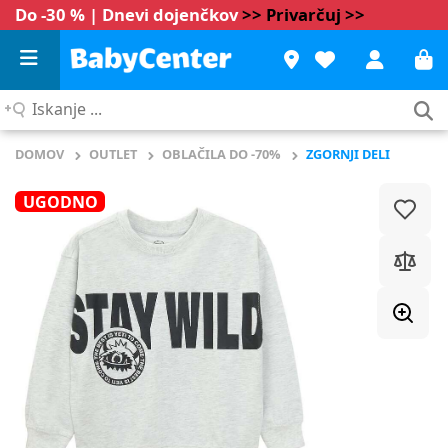
Do -30 % | Dnevi dojenčkov
>> Privarčuj >>
Iskanje
...
DOMOV
OUTLET
OBLAČILA DO -70%
ZGORNJI DELI
UGODNO