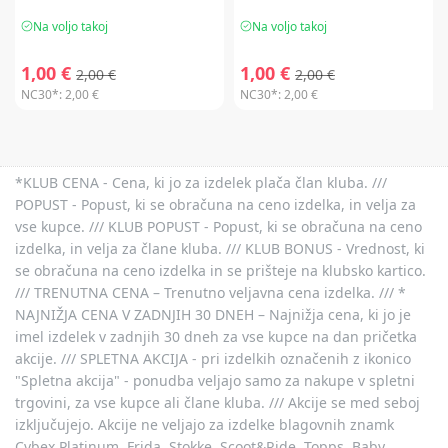
Na voljo takoj
Na voljo takoj
1,00 €
1,00 €
2,00 €
2,00 €
NC30*:
2,00 €
NC30*:
2,00 €
*KLUB CENA - Cena, ki jo za izdelek plača član kluba. ///
POPUST - Popust, ki se obračuna na ceno izdelka, in velja za
vse kupce. /// KLUB POPUST - Popust, ki se obračuna na ceno
izdelka, in velja za člane kluba. /// KLUB BONUS - Vrednost, ki
se obračuna na ceno izdelka in se prišteje na klubsko kartico.
/// TRENUTNA CENA – Trenutno veljavna cena izdelka. /// *
NAJNIŽJA CENA V ZADNJIH 30 DNEH – Najnižja cena, ki jo je
imel izdelek v zadnjih 30 dneh za vse kupce na dan pričetka
akcije. /// SPLETNA AKCIJA - pri izdelkih označenih z ikonico
"Spletna akcija" - ponudba veljajo samo za nakupe v spletni
trgovini, za vse kupce ali člane kluba. /// Akcije se med seboj
izključujejo. Akcije ne veljajo za izdelke blagovnih znamk
Cybex Platinum, Frida, Stokke, Scoot&Ride, Topps, Baby