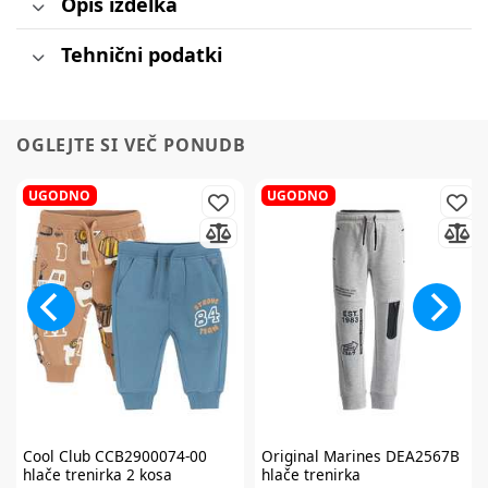
Opis izdelka
Tehnični podatki
OGLEJTE SI VEČ PONUDB
UGODNO
UGODNO
Cool Club
CCB2900074-00
Original Marines
DEA2567B
hlače trenirka 2 kosa
hlače trenirka