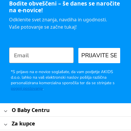
Bodite obveščeni – še danes se naročite
na e-novice!
Odklenite svet znanja, navdiha in ugodnosti.
Vaše potovanje se začne tukaj!
PRIJAVITE SE
*S prijavo na e-novice soglašate, da vam podjetje AKIDS
d.o.o. lahko na vaš elektronski naslov pošilja različna
personalizirana komercialna sporočila ter da se strinjate s
pogoji poslovanja
.
O Baby Centru
Za kupce