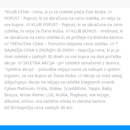
*KLUB CENA - Cena, ki jo za izdelek plača član kluba. ///
POPUST - Popust, ki se obračuna na ceno izdelka, in velja za
vse kupce. /// KLUB POPUST - Popust, ki se obračuna na ceno
izdelka, in velja za člane kluba. /// KLUB BONUS - Vrednost, ki
se obračuna na ceno izdelka in se prišteje na klubsko kartico.
/// TRENUTNA CENA – Trenutno veljavna cena izdelka. /// *
NAJNIŽJA CENA V ZADNJIH 30 DNEH – Najnižja cena, ki jo je
imel izdelek v zadnjih 30 dneh za vse kupce na dan pričetka
akcije. /// SPLETNA AKCIJA - pri izdelkih označenih z ikonico
"Spletna akcija" - ponudba veljajo samo za nakupe v spletni
trgovini, za vse kupce ali člane kluba. /// Akcije se med seboj
izključujejo. Akcije ne veljajo za izdelke blagovnih znamk
Cybex Platinum, Frida, Stokke, Scoot&Ride, Topps, Baby
Brezza, Britax Römer LUX, NUNA, Playbase, vse knjige,
albume, sličice, vsa začetna mleka in darilne kartice.
NC30=Najnižja cena zadnjih 30 dni