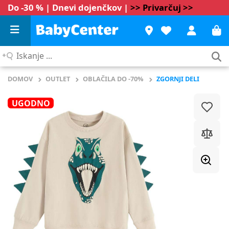
Do -30 % | Dnevi dojenčkov |
>> Privarčuj >>
Iskanje
...
DOMOV
OUTLET
OBLAČILA DO -70%
ZGORNJI DELI
UGODNO