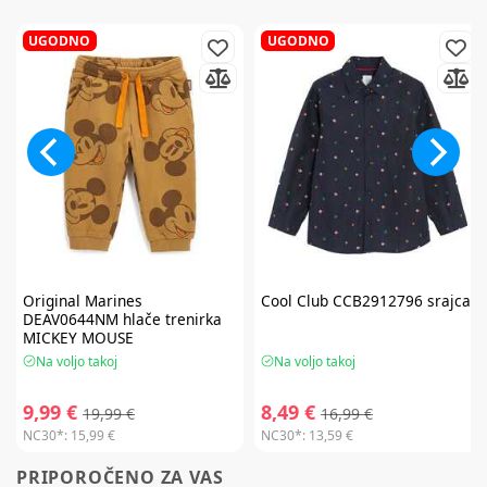
UGODNO
UGODNO
Original Marines
Cool Club
CCB2912796 srajca
DEAV0644NM hlače trenirka
MICKEY MOUSE
Na voljo takoj
Na voljo takoj
9,99 €
8,49 €
19,99 €
16,99 €
NC30*:
15,99 €
NC30*:
13,59 €
PRIPOROČENO ZA VAS