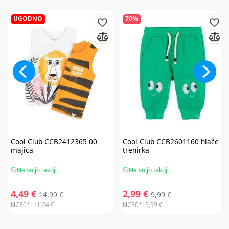
UGODNO
70%
Cool Club
CCB2412365-00
Cool Club
CCB2601160 hlače
majica
trenirka
Na voljo takoj
Na voljo takoj
4,49 €
2,99 €
14,99 €
9,99 €
NC30*:
11,24 €
NC30*:
9,99 €