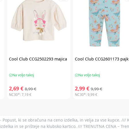
Cool Club
CCG2502293 majica
Cool Club
CCG2601173 pajk
Na voljo takoj
Na voljo takoj
2,69 €
2,99 €
8,99 €
9,99 €
NC30*:
7,19 €
NC30*:
9,99 €
- Popust, ki se obračuna na ceno izdelka, in velja za vse kupce. ///
izdelka in se prišteje na klubsko kartico. /// TRENUTNA CENA – Tre