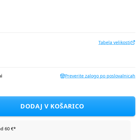
Tabela velikosti
i
Preverite zalogo po poslovalnicah
860 D Črna 158
DODAJ V KOŠARICO
ad 60 €*