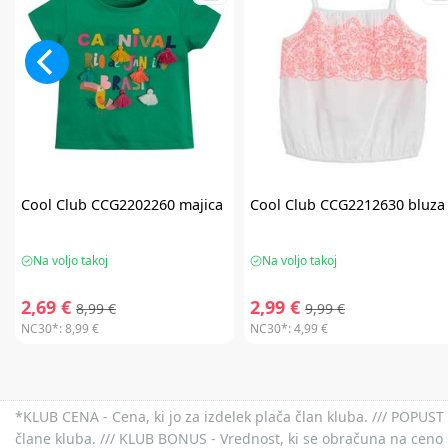
Cool Club
CCG2202260 majica
Cool Club
CCG2212630 bluza
Na voljo takoj
Na voljo takoj
2,69 €
2,99 €
8,99 €
9,99 €
NC30*:
8,99 €
NC30*:
4,99 €
*KLUB CENA - Cena, ki jo za izdelek plača član kluba. /// POPUST 
člane kluba. /// KLUB BONUS - Vrednost, ki se obračuna na ceno 