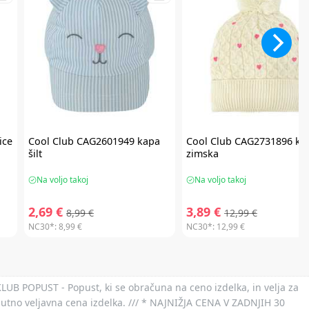
ice
Cool Club
CAG2601949 kapa
Cool Club
CAG2731896 ka
šilt
zimska
Na voljo takoj
Na voljo takoj
2,69 €
3,89 €
8,99 €
12,99 €
NC30*:
8,99 €
NC30*:
12,99 €
 KLUB POPUST - Popust, ki se obračuna na ceno izdelka, in velja za
nutno veljavna cena izdelka. /// * NAJNIŽJA CENA V ZADNJIH 30