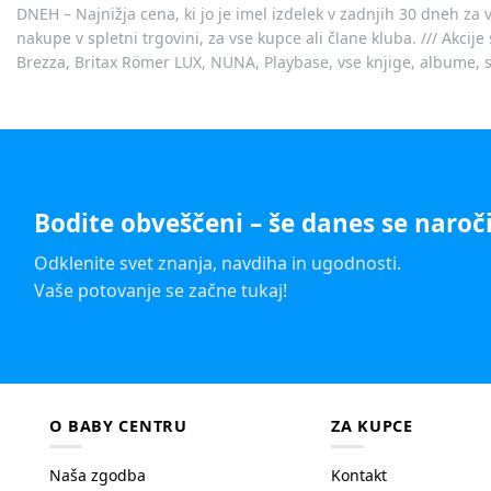
DNEH – Najnižja cena, ki jo je imel izdelek v zadnjih 30 dneh za 
nakupe v spletni trgovini, za vse kupce ali člane kluba. /// Akci
Brezza, Britax Römer LUX, NUNA, Playbase, vse knjige, albume, sl
Bodite obveščeni – še danes se naroči
Odklenite svet znanja, navdiha in ugodnosti.
Vaše potovanje se začne tukaj!
O BABY CENTRU
ZA KUPCE
Naša zgodba
Kontakt