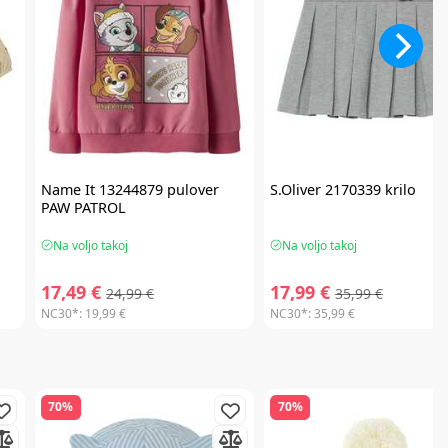
Name It
13244879 pulover
S.Oliver
2170339 krilo
PAW PATROL
Na voljo takoj
Na voljo takoj
17,49 €
17,99 €
24,99 €
35,99 €
NC30*:
19,99 €
NC30*:
35,99 €
70%
70%