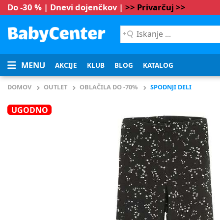
Do -30 % | Dnevi dojenčkov |
>> Privarčuj >>
Iskanje
...
MENU
AKCIJE
KLUB
BLOG
KATALOG
DOMOV
OUTLET
OBLAČILA DO -70%
SPODNJI DELI
UGODNO