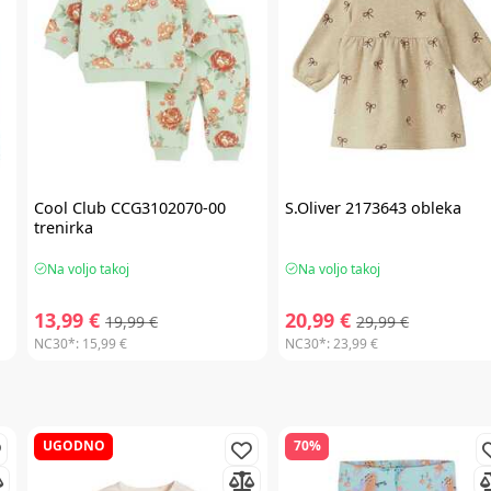
Cool Club
CCG3102070-00
S.Oliver
2173643 obleka
trenirka
Na voljo takoj
Na voljo takoj
13,99 €
20,99 €
19,99 €
29,99 €
NC30*:
15,99 €
NC30*:
23,99 €
UGODNO
70%