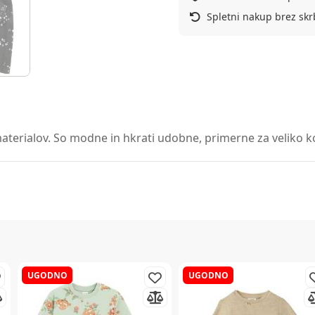
Spletni nakup brez skr
aterialov. So modne in hkrati udobne, primerne za veliko kom
UGODNO
UGODNO