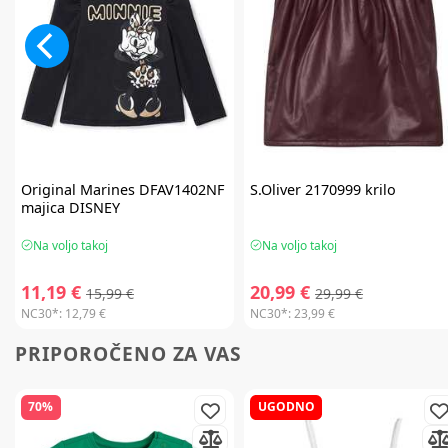
Original Marines
DFAV1402NF
S.Oliver
2170999 krilo
majica DISNEY
Na voljo takoj
Na voljo takoj
11,19 €
20,99 €
15,99 €
29,99 €
NC30*:
12,79 €
NC30*:
23,99 €
PRIPOROČENO ZA VAS
70%
UGODNO