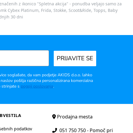
označenih z ikonico "Spletna akcija" - ponudba veljajo samo za
 znamk Cybex Platinum, Frida, Stokke, Scoot&Ride, Topps, Baby
dnjih 30 dni
PRIJAVITE SE
vice soglašate, da vam podjetje AKIDS d.o.o. lahko
 naslov pošilja različna personalizirana komercialna
 strinjate s
pogoji poslovanja
.
BVESTILA
Prodajna mesta
sebnih podatkov
051 750 750 - Pomoč pri