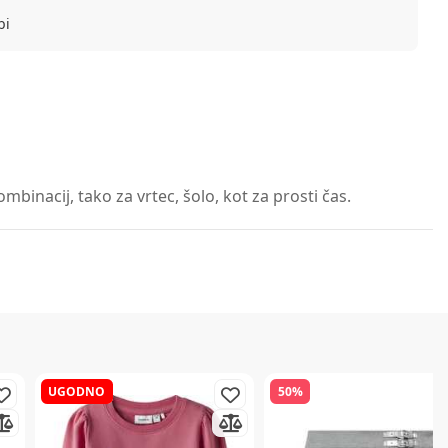
bi
binacij, tako za vrtec, šolo, kot za prosti čas.
UGODNO
50%