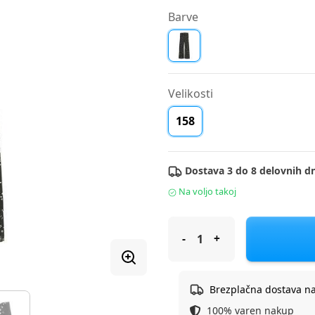
Barve
Velikosti
158
Dostava 3 do 8 delovnih dn
Na voljo takoj
Cool Club pajkice DH CCG3121
Brezplačna dostava n
100% varen nakup