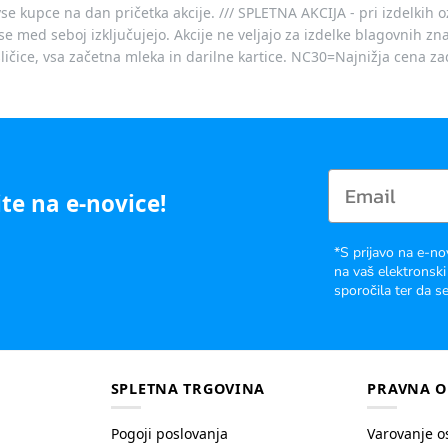
vse kupce na dan pričetka akcije. /// SPLETNA AKCIJA - pri izdelkih 
je se med seboj izključujejo. Akcije ne veljajo za izdelke blagovnih
ičice, vsa začetna mleka in darilne kartice. NC30=Najnižja cena za
te na e-novice!
*S prijavo na e-no
na vaš elektronski
sporočila ter da se
SPLETNA TRGOVINA
PRAVNA O
Pogoji poslovanja
Varovanje o