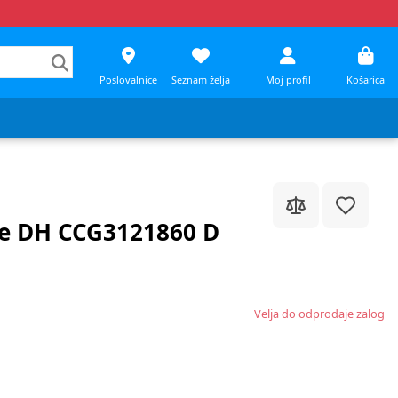
Poslovalnice
Seznam želja
Moj profil
Košarica
ce DH CCG3121860 D
Velja do odprodaje zalog