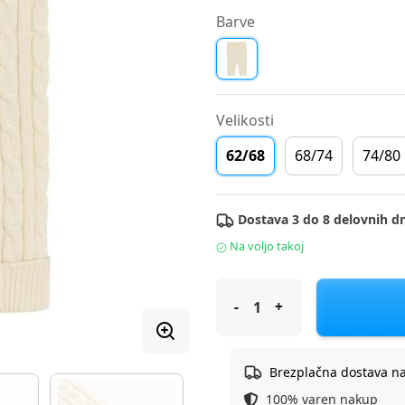
Barve
Velikosti
62/68
68/74
74/80
Dostava 3 do 8 delovnih dn
Na voljo takoj
Cool Club pajkice DH CCG3102
Brezplačna dostava n
100% varen nakup