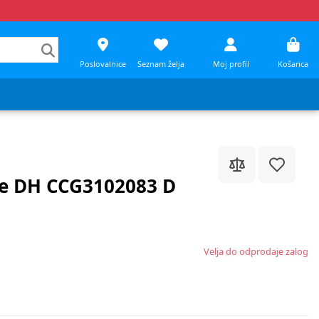
Poslovalnice
Seznam želja
Moj profil
Košarica
ce DH CCG3102083 D
Velja do odprodaje zalog