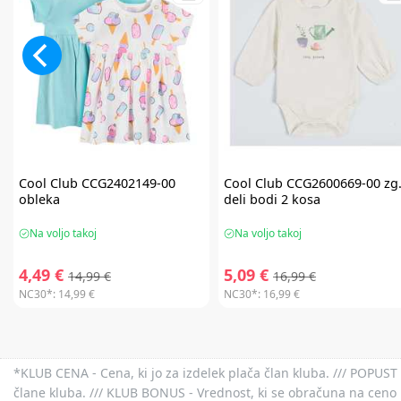
Cool Club
CCG2402149-00
Cool Club
CCG2600669-00 zg
obleka
deli bodi 2 kosa
Na voljo takoj
Na voljo takoj
4,49 €
5,09 €
14,99 €
16,99 €
NC30*:
14,99 €
NC30*:
16,99 €
*KLUB CENA - Cena, ki jo za izdelek plača član kluba. /// POPUST 
člane kluba. /// KLUB BONUS - Vrednost, ki se obračuna na ceno 