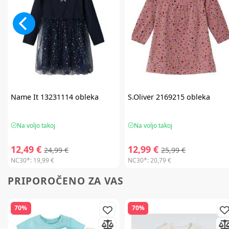
Name It
13231114 obleka
S.Oliver
2169215 obleka
Na voljo takoj
Na voljo takoj
12,49 €
12,99 €
24,99 €
25,99 €
NC30*:
19,99 €
NC30*:
20,79 €
PRIPOROČENO ZA VAS
70%
70%