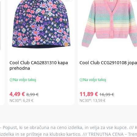
.
Cool Club
CAG2831310 kapa
Cool Club
CCG2910108 jop
prehodna
Na voljo takoj
Na voljo takoj
4,49 €
11,89 €
8,99 €
16,99 €
NC30*:
6,29 €
NC30*:
13,59 €
- Popust, ki se obračuna na ceno izdelka, in velja za vse kupce. ///
izdelka in se prišteje na klubsko kartico. /// TRENUTNA CENA – Tre