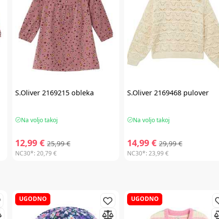
S.Oliver
2169215 obleka
S.Oliver
2169468 pulover
Na voljo takoj
Na voljo takoj
12,99 €
14,99 €
25,99 €
29,99 €
NC30*:
20,79 €
NC30*:
23,99 €
UGODNO
UGODNO