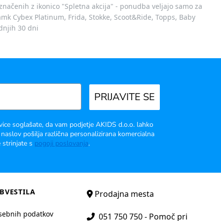
označenih z ikonico "Spletna akcija" - ponudba veljajo samo za
 znamk Cybex Platinum, Frida, Stokke, Scoot&Ride, Topps, Baby
dnjih 30 dni
PRIJAVITE SE
vice soglašate, da vam podjetje AKIDS d.o.o. lahko
 naslov pošilja različna personalizirana komercialna
 strinjate s
pogoji poslovanja
.
BVESTILA
Prodajna mesta
sebnih podatkov
051 750 750 - Pomoč pri