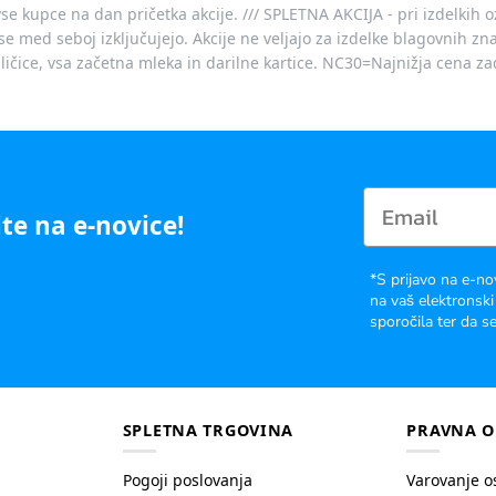
vse kupce na dan pričetka akcije. /// SPLETNA AKCIJA - pri izdelkih 
je se med seboj izključujejo. Akcije ne veljajo za izdelke blagovnih
ičice, vsa začetna mleka in darilne kartice. NC30=Najnižja cena za
te na e-novice!
*S prijavo na e-no
na vaš elektronski
sporočila ter da se
SPLETNA TRGOVINA
PRAVNA O
Pogoji poslovanja
Varovanje o