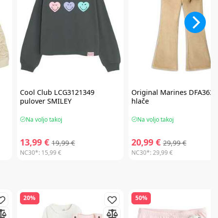
Cool Club
LCG3121349
Original Marines
DFA3634
pulover SMILEY
hlače
Na voljo takoj
Na voljo takoj
13,99 €
20,99 €
19,99 €
29,99 €
NC30*:
15,99 €
NC30*:
29,99 €
20%
50%