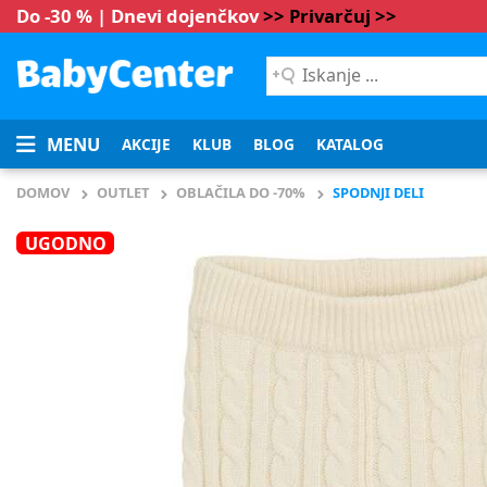
Do -30 % | Dnevi dojenčkov
>> Privarčuj >>
Iskanje
...
MENU
AKCIJE
KLUB
BLOG
KATALOG
DOMOV
OUTLET
OBLAČILA DO -70%
SPODNJI DELI
UGODNO