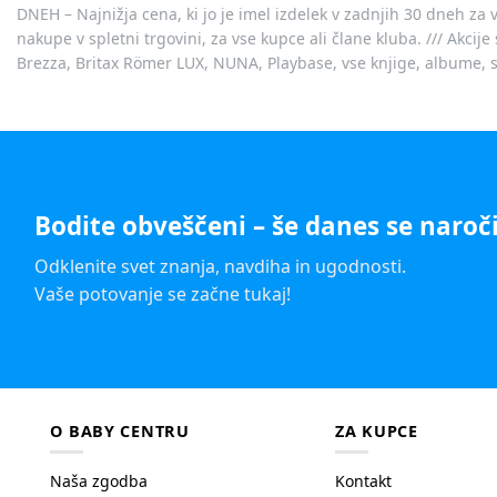
DNEH – Najnižja cena, ki jo je imel izdelek v zadnjih 30 dneh za 
nakupe v spletni trgovini, za vse kupce ali člane kluba. /// Akci
Brezza, Britax Römer LUX, NUNA, Playbase, vse knjige, albume, sl
Bodite obveščeni – še danes se naroči
Odklenite svet znanja, navdiha in ugodnosti.
Vaše potovanje se začne tukaj!
O BABY CENTRU
ZA KUPCE
Naša zgodba
Kontakt