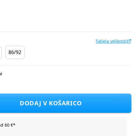
Tabela velikosti
86/92
i
083 D Bela 62/68
DODAJ V KOŠARICO
ad 60 €*