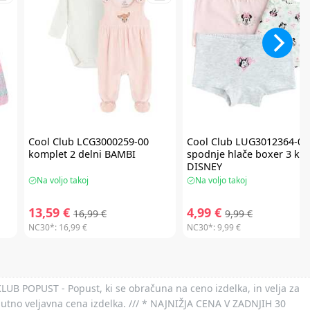
a
Cool Club
LCG3000259-00
Cool Club
LUG3012364-00
komplet 2 delni BAMBI
spodnje hlače boxer 3 kos
DISNEY
Na voljo takoj
Na voljo takoj
13,59 €
4,99 €
16,99 €
9,99 €
NC30*:
16,99 €
NC30*:
9,99 €
 KLUB POPUST - Popust, ki se obračuna na ceno izdelka, in velja za
nutno veljavna cena izdelka. /// * NAJNIŽJA CENA V ZADNJIH 30