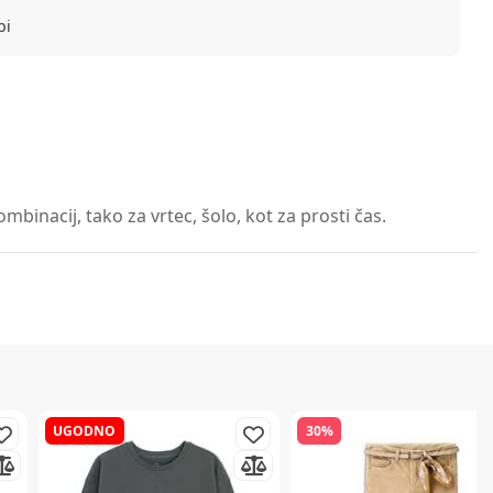
bi
binacij, tako za vrtec, šolo, kot za prosti čas.
UGODNO
30%