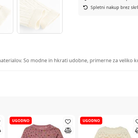
Spletni nakup brez skr
aterialov. So modne in hkrati udobne, primerne za veliko kom
UGODNO
UGODNO