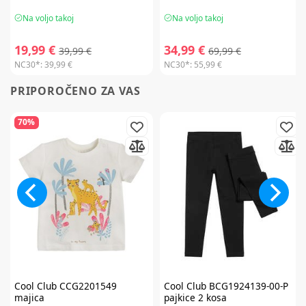
Na voljo takoj
Na voljo takoj
19,99 €
34,99 €
39,99 €
69,99 €
NC30*:
39,99 €
NC30*:
55,99 €
PRIPOROČENO ZA VAS
70%
Cool Club
CCG2201549
Cool Club
BCG1924139-00-P
majica
pajkice 2 kosa