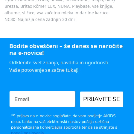
Brezza, Britax Römer LUX, NUNA, Playbase, vse knjige,
albume, sličice, vsa začetna mleka in darilne kartice.
NC30=Najnižja cena zadnjih 30 dni
Bodite obveščeni – še danes se naročite
na e-novice!
Odklenite svet znanja, navdiha in ugodnosti.
Vaše potovanje se začne tukaj!
PRIJAVITE SE
*S prijavo na e-novice soglašate, da vam podjetje AKIDS
d.o.o. lahko na vaš elektronski naslov pošilja različna
personalizirana komercialna sporočila ter da se strinjate s
pogoji poslovanja
.