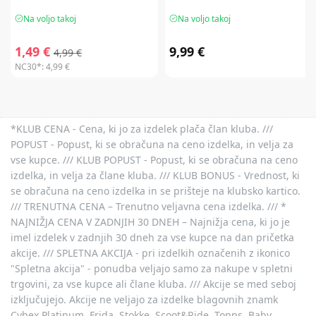
Na voljo takoj
Na voljo takoj
1,49 €
9,99 €
4,99 €
NC30*:
4,99 €
*KLUB CENA - Cena, ki jo za izdelek plača član kluba. ///
POPUST - Popust, ki se obračuna na ceno izdelka, in velja za
vse kupce. /// KLUB POPUST - Popust, ki se obračuna na ceno
izdelka, in velja za člane kluba. /// KLUB BONUS - Vrednost, ki
se obračuna na ceno izdelka in se prišteje na klubsko kartico.
/// TRENUTNA CENA – Trenutno veljavna cena izdelka. /// *
NAJNIŽJA CENA V ZADNJIH 30 DNEH – Najnižja cena, ki jo je
imel izdelek v zadnjih 30 dneh za vse kupce na dan pričetka
akcije. /// SPLETNA AKCIJA - pri izdelkih označenih z ikonico
"Spletna akcija" - ponudba veljajo samo za nakupe v spletni
trgovini, za vse kupce ali člane kluba. /// Akcije se med seboj
izključujejo. Akcije ne veljajo za izdelke blagovnih znamk
Cybex Platinum, Frida, Stokke, Scoot&Ride, Topps, Baby