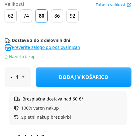
Velikosti
Tabela velikosti
62
74
80
86
92
Dostava 3 do 8 delovnih dni
Preverite zalogo po poslovalnicah
Na voljo takoj
Cool Club obleka DR CCG3100512 D Bež 80
DODAJ V KOŠARICO
Brezplačna dostava nad 60 €*
100% varen nakup
Spletni nakup brez skrbi