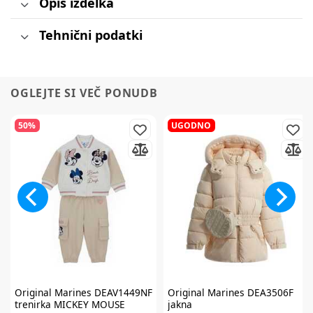
Opis izdelka
Tehnični podatki
OGLEJTE SI VEČ PONUDB
50%
UGODNO
Original Marines
DEAV1449NF
Original Marines
DEA3506F
trenirka MICKEY MOUSE
jakna