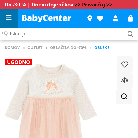
Do -30 % | Dnevi dojenčkov
>> Privarčuj >>
Iskanje
...
DOMOV
OUTLET
OBLAČILA DO -70%
OBLEKE
UGODNO