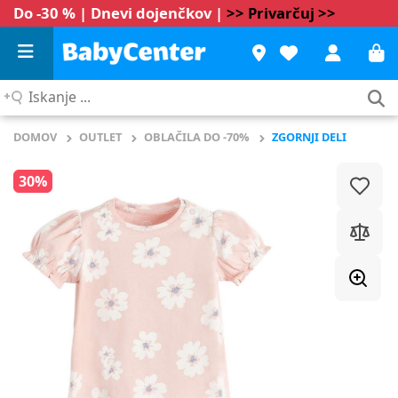
Do -30 % | Dnevi dojenčkov |
>> Privarčuj >>
Iskanje
...
DOMOV
OUTLET
OBLAČILA DO -70%
ZGORNJI DELI
30%