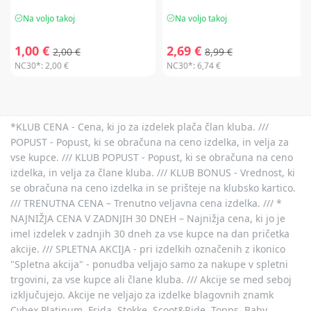
Na voljo takoj
Na voljo takoj
1,00 €
2,69 €
2,00 €
8,99 €
NC30*:
2,00 €
NC30*:
6,74 €
*KLUB CENA - Cena, ki jo za izdelek plača član kluba. ///
POPUST - Popust, ki se obračuna na ceno izdelka, in velja za
vse kupce. /// KLUB POPUST - Popust, ki se obračuna na ceno
izdelka, in velja za člane kluba. /// KLUB BONUS - Vrednost, ki
se obračuna na ceno izdelka in se prišteje na klubsko kartico.
/// TRENUTNA CENA – Trenutno veljavna cena izdelka. /// *
NAJNIŽJA CENA V ZADNJIH 30 DNEH – Najnižja cena, ki jo je
imel izdelek v zadnjih 30 dneh za vse kupce na dan pričetka
akcije. /// SPLETNA AKCIJA - pri izdelkih označenih z ikonico
"Spletna akcija" - ponudba veljajo samo za nakupe v spletni
trgovini, za vse kupce ali člane kluba. /// Akcije se med seboj
izključujejo. Akcije ne veljajo za izdelke blagovnih znamk
Cybex Platinum, Frida, Stokke, Scoot&Ride, Topps, Baby