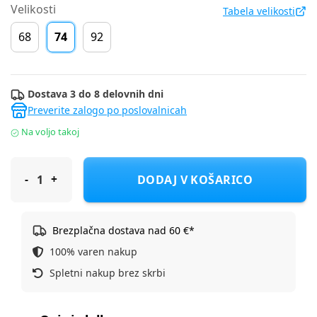
Velikosti
Tabela velikosti
68
74
92
Dostava 3 do 8 delovnih dni
Preverite zalogo po poslovalnicah
Na voljo takoj
Cool Club majica KR CCG3200956 D Roza 74
DODAJ V KOŠARICO
Brezplačna dostava nad 60 €*
100% varen nakup
Spletni nakup brez skrbi