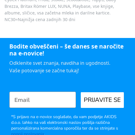
Brezza, Britax Römer LUX, NUNA, Playbase, vse knjige,
albume, sličice, vsa začetna mleka in darilne kartice.
NC30=Najnižja cena zadnjih 30 dni
Bodite obveščeni – še danes se naročite
na e-novice!
Odklenite svet znanja, navdiha in ugodnosti.
Vaše potovanje se začne tukaj!
PRIJAVITE SE
*S prijavo na e-novice soglašate, da vam podjetje AKIDS
d.o.o. lahko na vaš elektronski naslov pošilja različna
personalizirana komercialna sporočila ter da se strinjate s
pogoji poslovanja
.