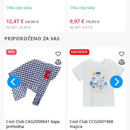
Na voljo takoj
Na voljo takoj
12,47 €
9,97 €
24,95 €
19,95 €
NC30*:
24,95 €
NC30*:
9,97 €
PRIPOROČENO ZA VAS
50%
UGODNO
Cool Club
CAG2008641 kapa
Cool Club
CCG2601968
prehodna
majica