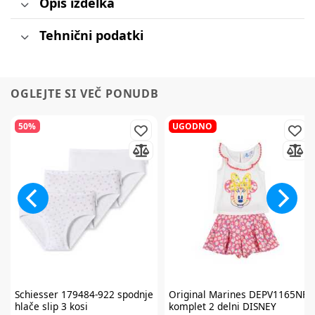
Opis izdelka
Tehnični podatki
OGLEJTE SI VEČ PONUDB
50%
UGODNO
Schiesser
179484-922 spodnje
Original Marines
DEPV1165NF
hlače slip 3 kosi
komplet 2 delni DISNEY