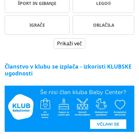
ŠPORT IN GIBANJE
LEGO®
IGRAČE
OBLAČILA
Prikaži več
Članstvo v klubu se izplača - izkoristi KLUBSKE
ugodnosti