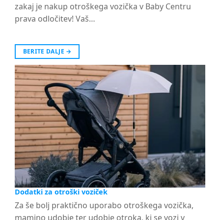
zakaj je nakup otroškega vozička v Baby Centru
prava odločitev! Vaš…
BERITE DALJE
→
Dodatki za otroški voziček
Za še bolj praktično uporabo otroškega vozička,
mamino udobje ter udobje otroka, ki se vozi v