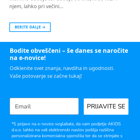
njem, lahko pri večini…
BERITE DALJE
→
Bodite obveščeni – še danes se naročite
na e-novice!
Odklenite svet znanja, navdiha in ugodnosti.
Vaše potovanje se začne tukaj!
PRIJAVITE SE
*S prijavo na e-novice soglašate, da vam podjetje AKIDS
d.o.o. lahko na vaš elektronski naslov pošilja različna
personalizirana komercialna sporočila ter da se strinjate s