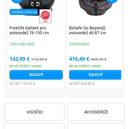
BeSafe Go Beyond2
BeSafe Go Beyond2
avtosedež 40-87 cm
avtosedež 40-87 cm
Dobavljivo
Dobavljivo
416,49 €
416,49 €
469,99 €
479,99 €
Ali od 10,99 € / mesec
Ali od 10,99 € / mesec
NAKUP
NAKUP
NC30*
469,99 €
NC30*
479,99 €
VOZIČKI
AVTOSEDEŽI