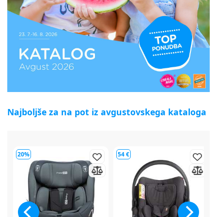
Najboljše za na pot iz avgustovskega kataloga
54 €
64 €