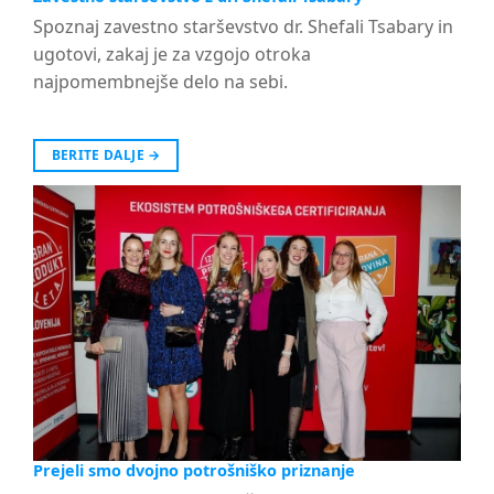
Spoznaj zavestno starševstvo dr. Shefali Tsabary in
ugotovi, zakaj je za vzgojo otroka
najpomembnejše delo na sebi.
BERITE DALJE
→
Prejeli smo dvojno potrošniško priznanje