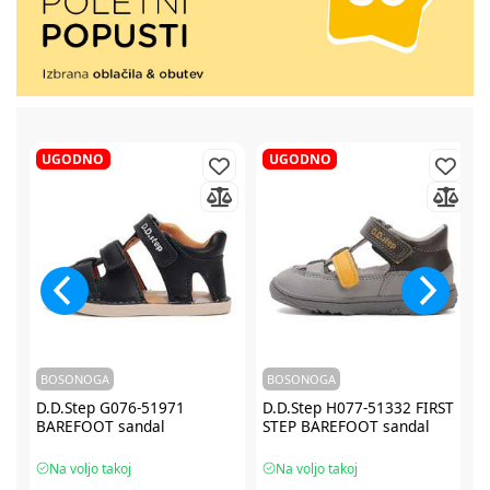
UGODNO
UGODNO
BOSONOGA
BOSONOGA
D.D.Step G076-51971
D.D.Step H077-51332 FIRST
BAREFOOT sandal
STEP BAREFOOT sandal
Na voljo takoj
Na voljo takoj