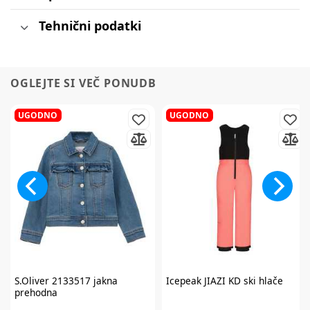
Tehnični podatki
OGLEJTE SI VEČ PONUDB
UGODNO
UGODNO
S.Oliver
2133517 jakna
Icepeak
JIAZI KD ski hlače
prehodna