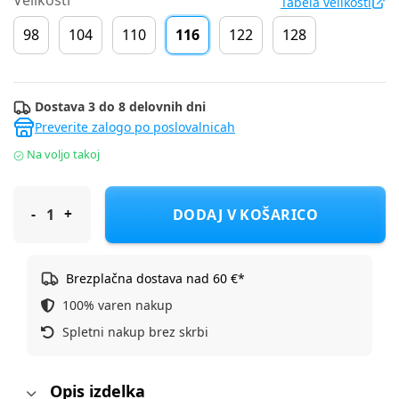
Velikosti
Tabela velikosti
98
104
110
116
122
128
Dostava 3 do 8 delovnih dni
Preverite zalogo po poslovalnicah
Na voljo takoj
Cool Club kopalke dvodelne CCG3212867-00 D Večbarvno 116
DODAJ V KOŠARICO
Brezplačna dostava nad 60 €*
100% varen nakup
Spletni nakup brez skrbi
Opis izdelka