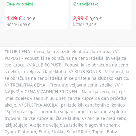
Na voljo takoj
Na voljo takoj
1,49 €
2,99 €
4,99 €
9,99 €
NC30*:
4,99 €
NC30*:
7,49 €
*KLUB CENA - Cena, ki jo za izdelek plača član kluba. ///
POPUST - Popust, ki se obračuna na ceno izdelka, in velja za
vse kupce. /// KLUB POPUST - Popust, ki se obračuna na ceno
izdelka, in velja za člane kluba. /// KLUB BONUS - Vrednost, ki
se obračuna na ceno izdelka in se prišteje na klubsko kartico.
/// TRENUTNA CENA – Trenutno veljavna cena izdelka. /// *
NAJNIŽJA CENA V ZADNJIH 30 DNEH – Najnižja cena, ki jo je
imel izdelek v zadnjih 30 dneh za vse kupce na dan pričetka
akcije. /// SPLETNA AKCIJA - pri izdelkih označenih z ikonico
"Spletna akcija" - ponudba veljajo samo za nakupe v spletni
trgovini, za vse kupce ali člane kluba. /// Akcije se med seboj
izključujejo. Akcije ne veljajo za izdelke blagovnih znamk
Cybex Platinum, Frida, Stokke, Scoot&Ride, Topps, Baby