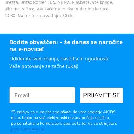
Brezza, Britax Römer LUX, NUNA, Playbase, vse knjige,
albume, sličice, vsa začetna mleka in darilne kartice.
NC30=Najnižja cena zadnjih 30 dni
Bodite obveščeni – še danes se naročite
na e-novice!
Odklenite svet znanja, navdiha in ugodnosti.
Vaše potovanje se začne tukaj!
PRIJAVITE SE
*S prijavo na e-novice soglašate, da vam podjetje AKIDS
d.o.o. lahko na vaš elektronski naslov pošilja različna
personalizirana komercialna sporočila ter da se strinjate s
pogoji poslovanja
.