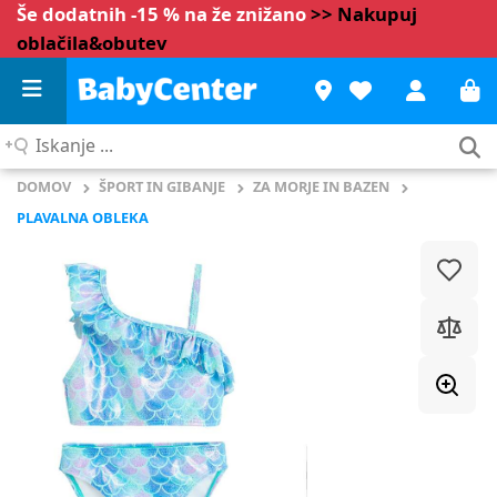
Še dodatnih -15 % na že znižano
>> Nakupuj
oblačila&obutev
Iskanje
...
DOMOV
ŠPORT IN GIBANJE
ZA MORJE IN BAZEN
PLAVALNA OBLEKA