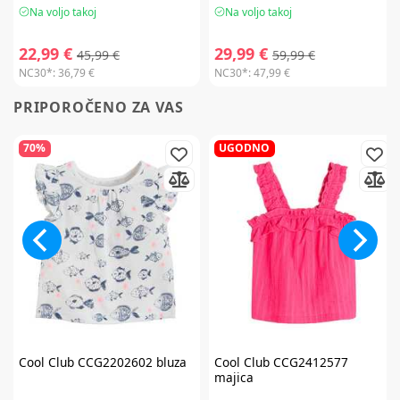
Na voljo takoj
Na voljo takoj
22,99 €
29,99 €
45,99 €
59,99 €
NC30*:
36,79 €
NC30*:
47,99 €
PRIPOROČENO ZA VAS
70%
UGODNO
Cool Club
CCG2202602 bluza
Cool Club
CCG2412577
majica