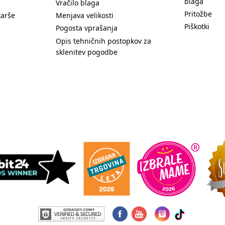
blaga
Vračilo blaga
Pritožbe
tarše
Menjava velikosti
Piškotki
Pogosta vprašanja
Opis tehničnih postopkov za
sklenitev pogodbe