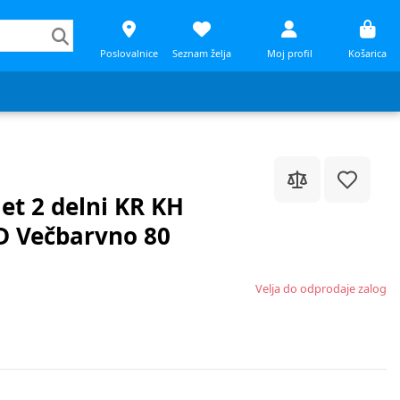
Poslovalnice
Seznam želja
Moj profil
Košarica
et 2 delni KR KH
D Večbarvno 80
Velja do odprodaje zalog