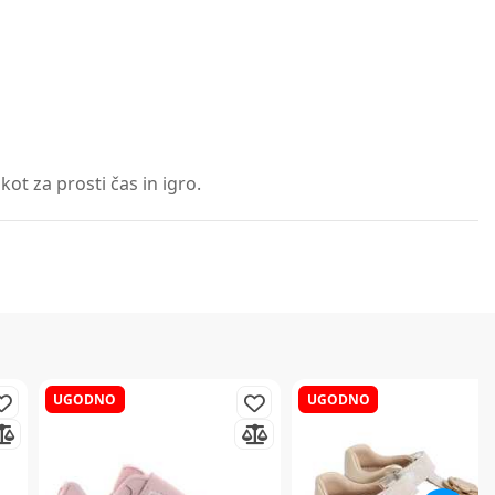
ot za prosti čas in igro.
UGODNO
UGODNO