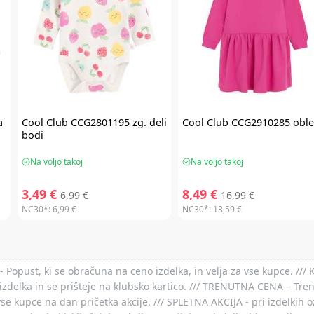
a
Cool Club
CCG2801195 zg. deli
Cool Club
CCG2910285 oble
bodi
Na voljo takoj
Na voljo takoj
3,49 €
8,49 €
6,99 €
16,99 €
NC30*:
6,99 €
NC30*:
13,59 €
- Popust, ki se obračuna na ceno izdelka, in velja za vse kupce. ///
izdelka in se prišteje na klubsko kartico. /// TRENUTNA CENA – Tre
vse kupce na dan pričetka akcije. /// SPLETNA AKCIJA - pri izdelkih 