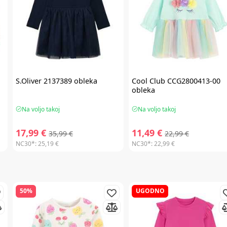
S.Oliver
2137389 obleka
Cool Club
CCG2800413-00
obleka
Na voljo takoj
Na voljo takoj
17,99 €
11,49 €
35,99 €
22,99 €
NC30*:
25,19 €
NC30*:
22,99 €
50%
UGODNO