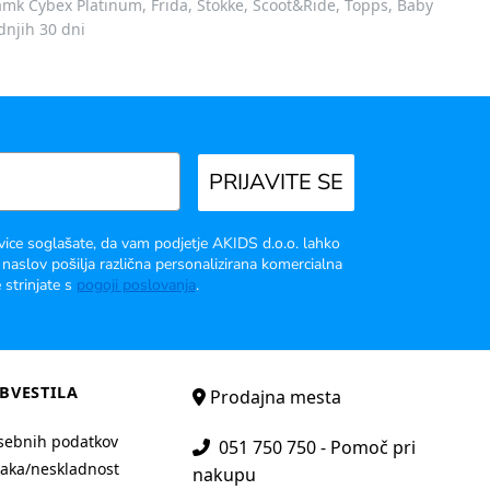
 znamk Cybex Platinum, Frida, Stokke, Scoot&Ride, Topps, Baby
dnjih 30 dni
PRIJAVITE SE
vice soglašate, da vam podjetje AKIDS d.o.o. lahko
 naslov pošilja različna personalizirana komercialna
 strinjate s
pogoji poslovanja
.
BVESTILA
Prodajna mesta
sebnih podatkov
051 750 750 - Pomoč pri
aka/neskladnost
nakupu