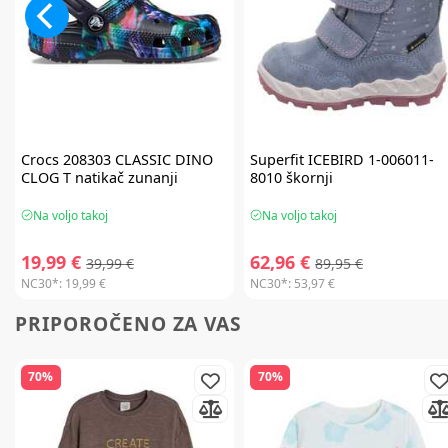
Crocs
208303 CLASSIC DINO
Superfit
ICEBIRD 1-006011-
CLOG T natikač zunanji
8010 škornji
Na voljo takoj
Na voljo takoj
19,99 €
62,96 €
39,99 €
89,95 €
NC30*:
19,99 €
NC30*:
53,97 €
PRIPOROČENO ZA VAS
70%
70%