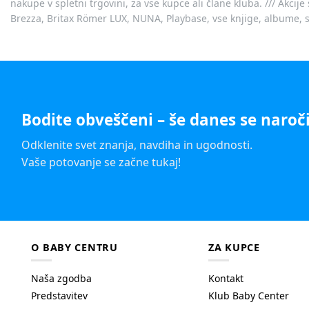
nakupe v spletni trgovini, za vse kupce ali člane kluba. /// Akci
Brezza, Britax Römer LUX, NUNA, Playbase, vse knjige, albume, sl
Bodite obveščeni – še danes se naroči
Odklenite svet znanja, navdiha in ugodnosti.
Vaše potovanje se začne tukaj!
O BABY CENTRU
ZA KUPCE
Naša zgodba
Kontakt
Predstavitev
Klub Baby Center