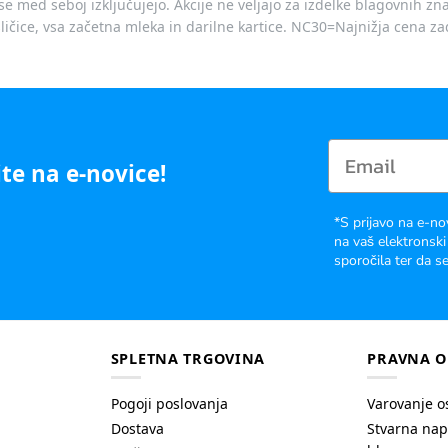
je se med seboj izključujejo. Akcije ne veljajo za izdelke blagovnih
ičice, vsa začetna mleka in darilne kartice. NC30=Najnižja cena za
te na e-novice!
*S prijavo na e-no
na vaš elektronski
sporočila ter da se
SPLETNA TRGOVINA
PRAVNA O
Pogoji poslovanja
Varovanje o
Dostava
Stvarna nap