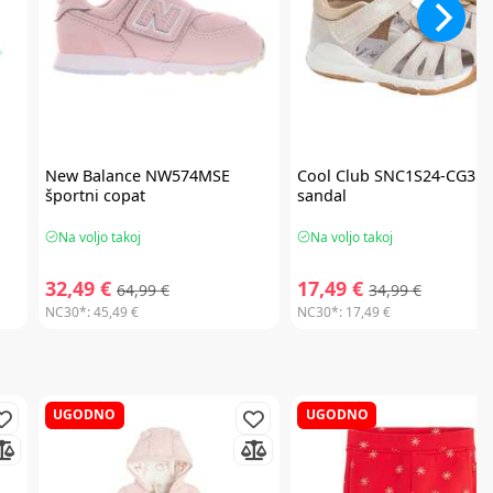
New Balance
NW574MSE
Cool Club
SNC1S24-CG310
športni copat
sandal
Na voljo takoj
Na voljo takoj
32,49 €
17,49 €
64,99 €
34,99 €
NC30*:
45,49 €
NC30*:
17,49 €
UGODNO
UGODNO