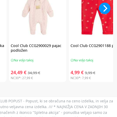
ka
Cool Club
CCG2900029 pajac
Cool Club
CCG2901188 paj
podložen
Na voljo takoj
Na voljo takoj
24,49 €
4,99 €
34,99 €
9,99 €
NC30*:
27,99 €
NC30*:
7,99 €
 KLUB POPUST - Popust, ki se obračuna na ceno izdelka, in velja za
nutno veljavna cena izdelka. /// * NAJNIŽJA CENA V ZADNJIH 30
označenih z ikonico "Spletna akcija" - ponudba veljajo samo za