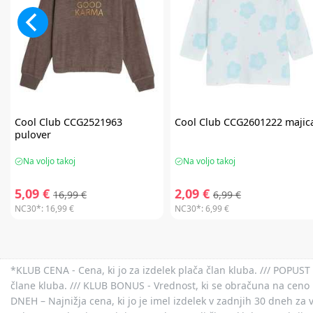
Cool Club
CCG2521963
Cool Club
CCG2601222 majic
pulover
Na voljo takoj
Na voljo takoj
5,09 €
2,09 €
16,99 €
6,99 €
NC30*:
16,99 €
NC30*:
6,99 €
*KLUB CENA - Cena, ki jo za izdelek plača član kluba. /// POPUST 
člane kluba. /// KLUB BONUS - Vrednost, ki se obračuna na ceno 
DNEH – Najnižja cena, ki jo je imel izdelek v zadnjih 30 dneh za 